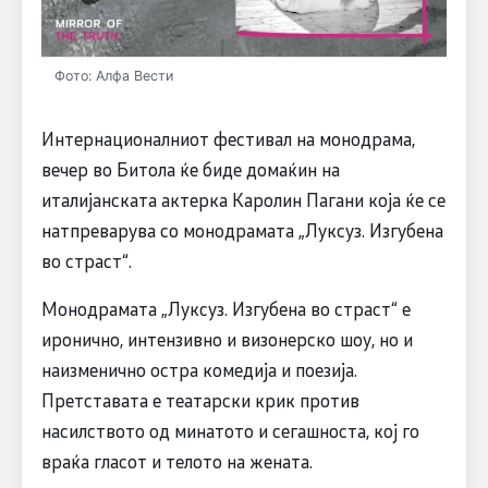
Фото: Алфа Вести
Интернационалниот фестивал на монодрама,
вечер во Битола ќе биде домаќин на
италијанската актерка Каролин Пагани која ќе се
натпреварува со монодрамата „Луксуз. Изгубена
во страст“.
Монодрамата „Луксуз. Изгубена во страст“ е
иронично, интензивно и визонерско шоу, но и
наизменично остра комедија и поезија.
Претставата е театарски крик против
насилството од минатото и сегашноста, кој го
враќа гласот и телото на жената.