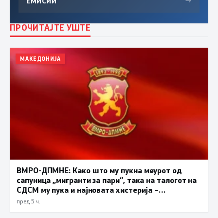
ЕМИСИИ
→
ПРОЧИТАЈТЕ УШТЕ
МАКЕДОНИЈА
ВМРО-ДПМНЕ: Како што му пукна меурот од
сапуница „мигранти за пари“, така на талогот на
СДСМ му пука и најновата хистерија –
прифаќање на француски предлог
пред 5 ч.