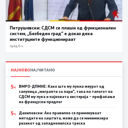
Петрушевски: СДСМ се плаши од функционален
систем, „Безбеден град“ е доказ дека
институциите функционираат
пред 6 ч.
НАЈНОВО
НАЈЧИТАНО
5
ВМРО-ДПМНЕ: Како што му пукна меурот од
Ч
сапуница „мигранти за пари“, така на талогот на
СДСМ му пука и најновата хистерија – прифаќање
на француски предлог
5
Даниловски: Ако правилно се применуваат
Ч
методите на заштита, може да се минимизира
ризикот од западнонилска треска