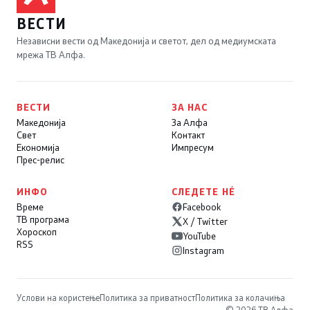
ВЕСТИ
Независни вести од Македонија и светот, дел од медиумската
мрежа ТВ Алфа.
ВЕСТИ
ЗА НАС
Македонија
За Алфа
Свет
Контакт
Економија
Импресум
Прес-релис
ИНФО
СЛЕДЕТЕ НÉ
Време
Facebook
ТВ програма
X / Twitter
Хороскоп
YouTube
RSS
Instagram
Услови на користење
Политика за приватност
Политика за колачиња
© 2026 ТВ Алфа