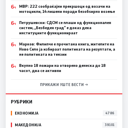
6
МВР: 222 сообраќајни прекршоци од возачи на
Ч
мотоцикли, 14 лишени поради безобѕирно возење
6
Петрушевски: СДСМ се плаши од функционален
Ч
систем, „Безбеден град“ е доказ дека
институциите функционираат
6
Марков: Филипче е прочитана книга, жителите на
Ч
Ново Село ја избираат политиката на резултати, а
не политиката на тензии
6
Вкупно 18 пожари на отворено денеска до 18
Ч
часот, два се активни
ПРИКАЖИ УШТЕ ВЕСТИ →
РУБРИКИ
ЕКОНОМИЈА
4786
МАКЕДОНИЈА
39101