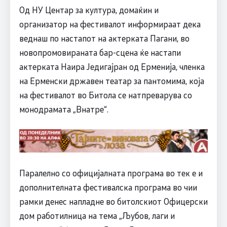
Од НУ Центар за култура, домаќин и
организатор на фестивалот информираат дека
веднаш по настапот на актерката Пагани, во
новопромовираната бар-сцена ќе настапи
актерката Наира Једигајран од Ерменија, членка
на Ерменски државен театар за пантомима, која
на фестивалот во Битола се натпреварува со
монодрамата „Внатре“.
Паралелно со официјалната програма во тек е и
дополнителната фестивалска програма во чии
рамки денес напладне во битолскиот Офицерски
дом работилница на тема „Љубов, лаги и