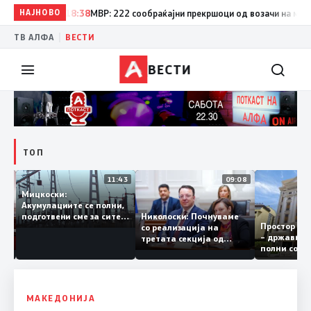
НАЈНОВО
18:38
МВР: 222 сообраќајни прекршоци од возачи на мотоци
|
ТВ АЛФА
ВЕСТИ
ВЕСТИ
ТОП
12:03
11:43
09:08
Мицкоски:
Акумулациите се полни,
ант
Николоски: Почнуваме
подготвени сме за сите
Простор 
 за
со реализација на
ризици, не размислување
– државн
а
третата секција од
за поскапување на
полни со
железничкиот Коридор
струјата
8, Македонија станува
раскрсница на Балканот
МАКЕДОНИЈА