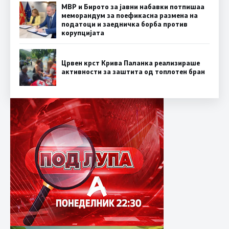
МВР и Бирото за јавни набавки потпишаа
меморандум за поефикасна размена на
податоци и заедничка борба против
корупцијата
Црвен крст Крива Паланка реализираше
активности за заштита од топлотен бран