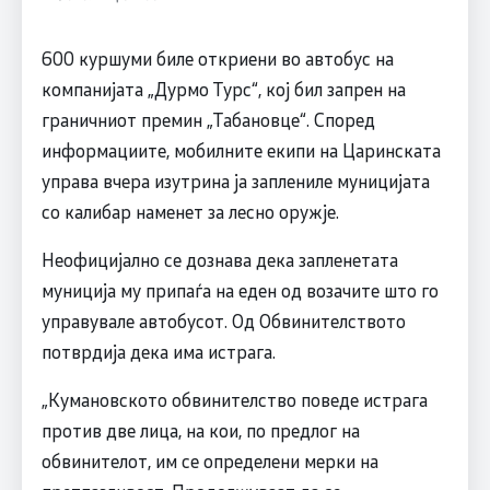
600 куршуми биле откриени во автобус на
компанијата „Дурмо Турс“, кој бил запрен на
граничниот премин „Табановце“. Според
информациите, мобилните екипи на Царинската
управа вчера изутрина ја заплениле муницијата
со калибар наменет за лесно оружје.
Неофицијално се дознава дека запленетата
муниција му припаѓа на еден од возачите што го
управувале автобусот. Од Обвинителството
потврдија дека има истрага.
„Кумановското обвинителство поведе истрага
против две лица, на кои, по предлог на
обвинителот, им се определени мерки на