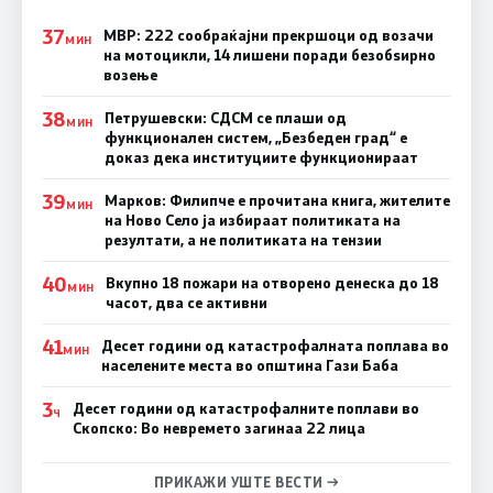
37
МВР: 222 сообраќајни прекршоци од возачи
МИН
на мотоцикли, 14 лишени поради безобѕирно
возење
38
Петрушевски: СДСМ се плаши од
МИН
функционален систем, „Безбеден град“ е
доказ дека институциите функционираат
39
Марков: Филипче е прочитана книга, жителите
МИН
на Ново Село ја избираат политиката на
резултати, а не политиката на тензии
40
Вкупно 18 пожари на отворено денеска до 18
МИН
часот, два се активни
41
Десет години од катастрофалната поплава во
МИН
населените места во општина Гази Баба
3
Десет години од катастрофалните поплави во
Ч
Скопско: Во невремето загинаа 22 лица
ПРИКАЖИ УШТЕ ВЕСТИ →