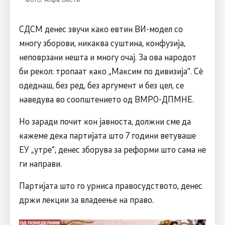
СДСМ денес звучи како евтин ВИ-модел со
многу зборови, никаква суштина, конфузија,
неповрзани нешта и многу очај. За ова народот
би рекол: тропаат како „Максим по дивизија“. Сè
одеднаш, без ред, без аргумент и без цел, се
наведува во соопштението од ВМРО-ДПМНЕ.
Но заради почит кон јавноста, должни сме да
кажеме дека партијата што 7 години ветуваше
ЕУ „утре“, денес зборува за реформи што сама не
ги направи.
Партијата што го урниса правосудството, денес
држи лекции за владеење на право.