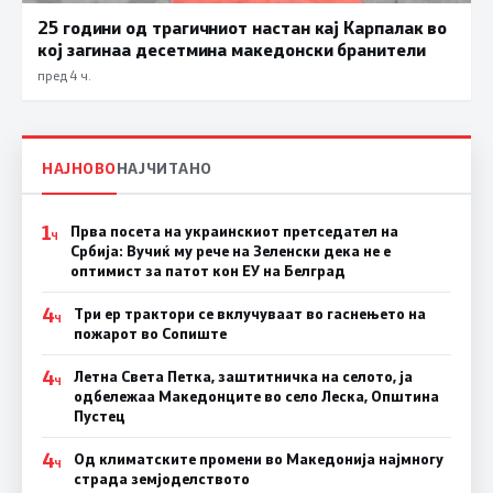
25 години од трагичниот настан кај Карпалак во
кој загинаа десетмина македонски бранители
пред 4 ч.
НАЈНОВО
НАЈЧИТАНО
1
Прва посета на украинскиот претседател на
Ч
Србија: Вучиќ му рече на Зеленски дека не е
оптимист за патот кон ЕУ на Белград
4
Три ер трактори се вклучуваат во гаснењето на
Ч
пожарот во Сопиште
4
Летна Света Петка, заштитничка на селото, ја
Ч
одбележаа Македонците во село Леска, Општина
Пустец
4
Од климатските промени во Македонија најмногу
Ч
страда земјоделството