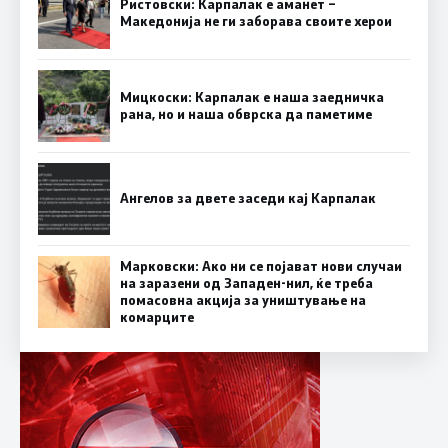
Ристовски: Карпалак е аманет –
Македонија не ги заборава своите херои
Мицкоски: Карпалак е наша заедничка
рана, но и наша обврска да паметиме
Ангелов за двете заседи кај Карпалак
Марковски: Ако ни се појават нови случаи
на заразени од Западен-нил, ќе треба
помасовна акција за уништување на
комарците