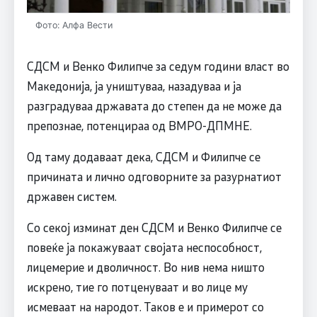
Фото: Алфа Вести
СДСМ и Венко Филипче за седум години власт во
Македонија, ја уништуваа, назадуваа и ја
разградуваа државата до степен да не може да
препознае, потенцираа од ВМРО-ДПМНЕ.
Од таму додаваат дека, СДСМ и Филипче се
причината и лично одговорните за разурнатиот
државен систем.
Со секој изминат ден СДСМ и Венко Филипче се
повеќе ја покажуваат својата неспособност,
лицемерие и дволичност. Во нив нема ништо
искрено, тие го потценуваат и во лице му
исмеваат на народот. Таков е и примерот со