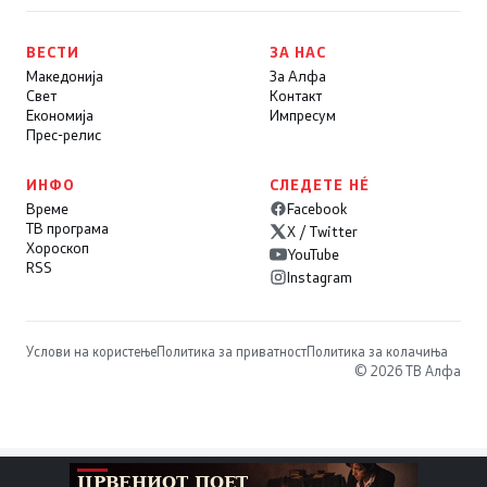
ВЕСТИ
ЗА НАС
Македонија
За Алфа
Свет
Контакт
Економија
Импресум
Прес-релис
ИНФО
СЛЕДЕТЕ НÉ
Време
Facebook
ТВ програма
X / Twitter
Хороскоп
YouTube
RSS
Instagram
Услови на користење
Политика за приватност
Политика за колачиња
© 2026 ТВ Алфа