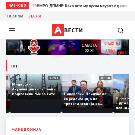
НАЈНОВО
19:39
ВМРО-ДПМНЕ: Како што му пукна меурот од сапуница „миг
|
ТВ АЛФА
ВЕСТИ
ВЕСТИ
ТОП
12:03
11:43
09:08
Мицкоски:
Акумулациите се полни,
грант
Николоски: Почнуваме
подготвени сме за сите
Простор
ра за
со реализација на
ризици, не размислување
– држав
ја
третата секција од
за поскапување на
полни с
железничкиот Коридор
струјата
8, Македонија станува
раскрсница на Балканот
МАКЕДОНИЈА