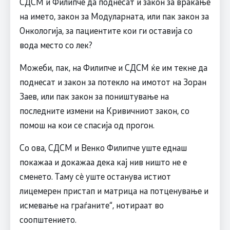
СДСМ и Филипче да поднесат и закон за враќање
на името, закон за Модуларната, или пак закон за
Онкологија, за пациентите кои ги оставија со
вода место со лек?
Можеби, пак, на Филипче и СДСМ ќе им текне да
поднесат и закон за потекло на имотот на Зоран
Заев, или пак закон за поништување на
последните измени на Кривичниот закон, со
помош на кои се спасија од прогон.
Со ова, СДСМ и Венко Филипче уште еднаш
покажаа и докажаа дека кај нив ништо не е
сменето. Таму сè уште останува истиот
лицемерен пристап и матрица на потценување и
исмевање на граѓаните“, нотираат во
соопштението.