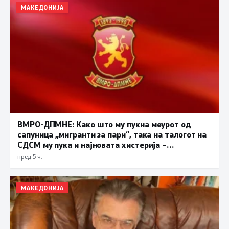
МАКЕДОНИЈА
ВМРО-ДПМНЕ: Како што му пукна меурот од
сапуница „мигранти за пари“, така на талогот на
СДСМ му пука и најновата хистерија –
прифаќање на француски предлог
пред 5 ч.
МАКЕДОНИЈА