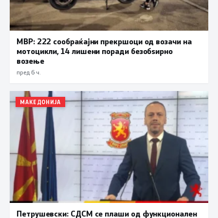
МВР: 222 сообраќајни прекршоци од возачи на
мотоцикли, 14 лишени поради безобѕирно
возење
пред 6 ч.
МАКЕДОНИЈА
Петрушевски: СДСМ се плаши од функционален