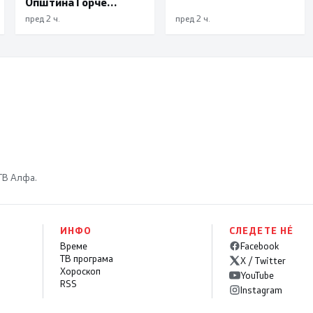
Општина Ѓорче
Петров
пред 2 ч.
пред 2 ч.
 ТВ Алфа.
ИНФО
СЛЕДЕТЕ НÉ
Време
Facebook
ТВ програма
X / Twitter
Хороскоп
YouTube
RSS
Instagram