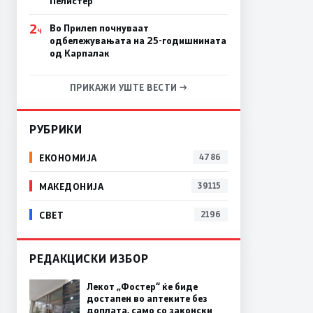
Пелистер
2
Во Прилеп почнуваат
Ч
одбележувањата на 25-годишнината
од Карпалак
ПРИКАЖИ УШТЕ ВЕСТИ →
РУБРИКИ
ЕКОНОМИЈА
4786
МАКЕДОНИЈА
39115
СВЕТ
2196
РЕДАКЦИСКИ ИЗБОР
Лекот „Фостер“ ќе биде
достапен во аптеките без
доплата, само со законски