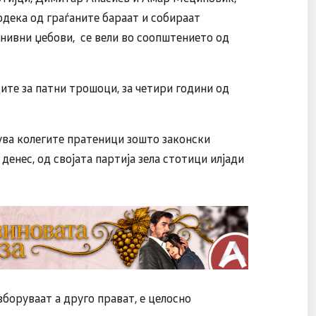
одека од граѓаните бараат и собираат
 нивни џебови, се вели во соопштението од
ците за патни трошоци, за четири години од
ува колегите пратеници зошто законски
денес, од својата партија зела стотици илјади
зборуваат а друго прават, е целосно