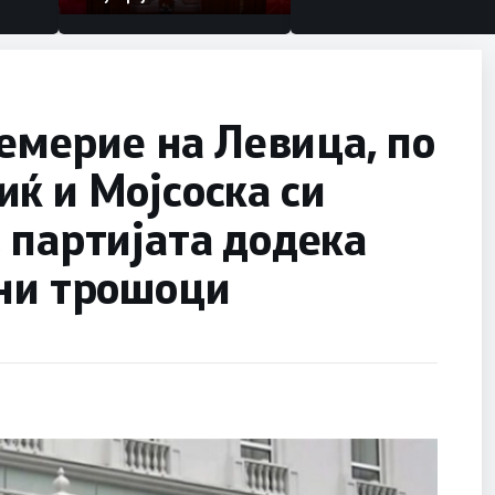
мерие на Левица, по
ќ и Мојсоска си
 партијата додека
тни трошоци