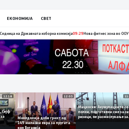
ЕКОНОМИЈА
СВЕТ
едвремени избори за градоначалник на Брвеница, ќе се одржат на 18 ок
12:18
12:03
Мицкоски: Акумулациите
 од „Сејф
полни, подготвени сме з
ногу за
ризици, не размислување
Македонија доби грант од
поскапување на струјат
149 милиони евра за пругата
кон Бугарија