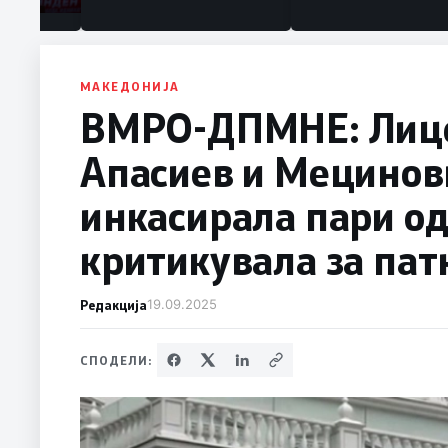
МАКЕДОНИЈА
ВМРО-ДПМНЕ: Лице
Апасиев и Мецинови
инкасирала пари од
критикувала за па
Редакција
19.09.2025
СПОДЕЛИ: