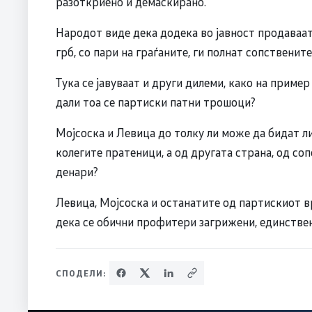
разоткриено и демаскирано.
Народот виде дека додека во јавност продаваа
грб, со пари на граѓаните, ги полнат сопствените
Тука се јавуваат и други дилеми, како на пример
дали тоа се партиски патни трошоци?
Мојсоска и Левица до толку ли може да бидат ли
колегите пратеници, а од другата страна, од соп
денари?
Левица, Мојсоска и останатите од партискиот в
дека се обични профитери загрижени, единствен
СПОДЕЛИ: