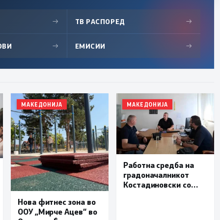
→
ТВ РАСПОРЕД
→
ОВИ
→
ЕМИСИИ
→
МАКЕДОНИЈА
МАКЕДОНИЈА
Работна средба на
градоначалникот
Костадиновски со
новиот началник на
Нова фитнес зона во
ОВР Виница Даниел
ООУ „Мирче Ацев“ во
Трајчев