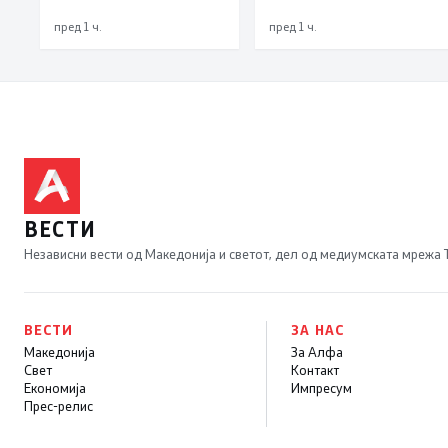
одржат на 18
пред 1 ч.
пред 1 ч.
октомври
ВЕСТИ
Независни вести од Македонија и светот, дел од медиумската мрежа
ВЕСТИ
ЗА НАС
Македонија
За Алфа
Свет
Контакт
Економија
Импресум
Прес-релис