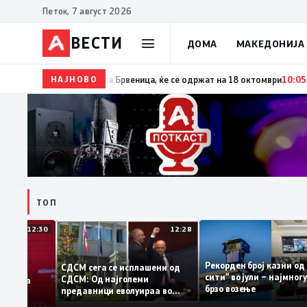
Петок, 7 август 2026
ВЕСТИ
ДОМА
МАКЕДОНИЈА
НАЈНОВО
10:06
Гаши ја потпиша одлуката за распишување пр
ТОП
12:30
12:28
Рекорден број казни
СДСМ сега се исплашени од
сити“ во јули – најм
СДСМ: Од најголеми
атоците на
брзо возење
предавници еволуираа во
мантираат
најголеми патриоти