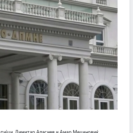
ртијци, Димитар Апасиев и Амар Мециновиќ,