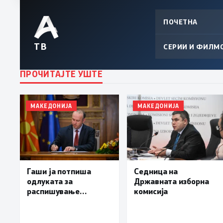
ПОЧЕТНА
ТВ
СЕРИИ И ФИЛМ
ПРОЧИТАЈТЕ УШТЕ
МАКЕДОНИЈА
МАКЕДОНИЈА
Гаши ја потпиша
Седница на
одлуката за
Државната изборна
распишување
комисија
предвремени избори
за градоначалник на
Брвеница, ќе се