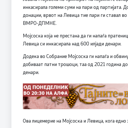
инкасирала големи суми на пари од партијата. Д
донации, врвот на Левица тие пари ги ставал во
ВМРО-ДПМНЕ.
Мојсоска која не престана да ги напаѓа пратени
Левица си инкасирала над 600 илјади денари.
Додека во Собрание Мојсоска ги напаѓа и обвин
добиваат патни трошоци, таа од 2021 година до 
денари.
Ова лицемерие на Мојсоска и Левица, кога едно 