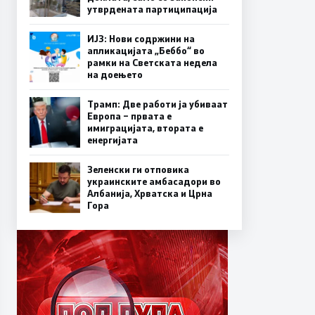
утврдената партиципација
ИЈЗ: Нови содржини на
апликацијата „Беббо“ во
рамки на Светската недела
на доењето
Трамп: Две работи ја убиваат
Европа – првата е
имиграцијата, втората е
енергијата
Зеленски ги отповика
украинските амбасадори во
Албанија, Хрватска и Црна
Гора