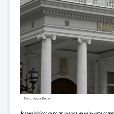
Фото: Алфа Вести
Јована Мојсоска по примерот на нејзините сопа