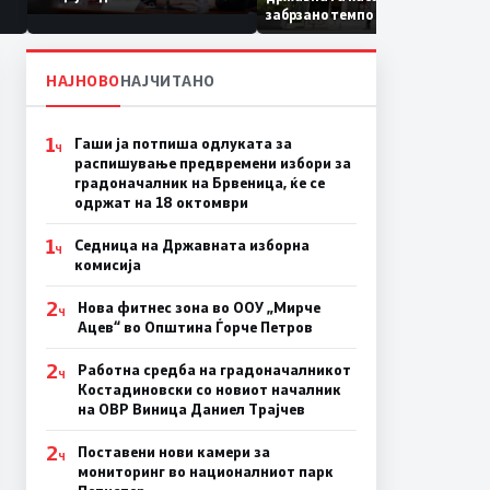
Коридор 8, Македонија
забрзано темпо
станува раскрсница на
Балканот
НАЈНОВО
НАЈЧИТАНО
1
Гаши ја потпиша одлуката за
Ч
распишување предвремени избори за
градоначалник на Брвеница, ќе се
одржат на 18 октомври
1
Седница на Државната изборна
Ч
комисија
2
Нова фитнес зона во ООУ „Мирче
Ч
Ацев“ во Општина Ѓорче Петров
2
Работна средба на градоначалникот
Ч
Костадиновски со новиот началник
на ОВР Виница Даниел Трајчев
2
Поставени нови камери за
Ч
мониторинг во националниот парк