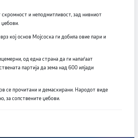
т скромност и неподмитливост, зад нивниот
 џебови.
 врз кој основ Мојсоска ги добила овие пари и
цемерни, од една страна да ги напаѓаат
ствената партија да зема над 600 илјади
рв се прочитани и демаскирани. Народот виде
о, за сопствените џебови.