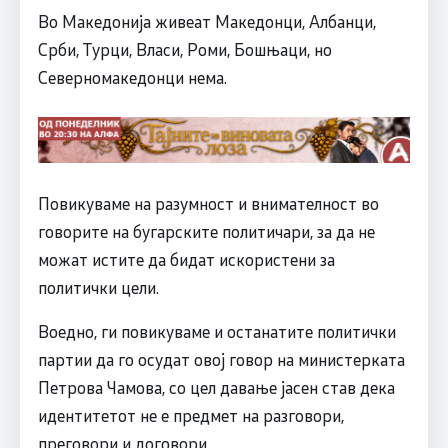
Во Македонија живеат Македонци, Албанци,
Срби, Турци, Власи, Роми, Бошњаци, но
Северномакедонци нема.
Повикуваме на разумност и внимателност во
говорите на бугарските политичари, за да не
можат истите да бидат искористени за
политички цели.
Воедно, ги повикуваме и останатите политички
партии да го осудат овој говор на министерката
Петрова Чамова, со цел давање јасен став дека
идентитетот не е предмет на разговори,
преговори и договори.