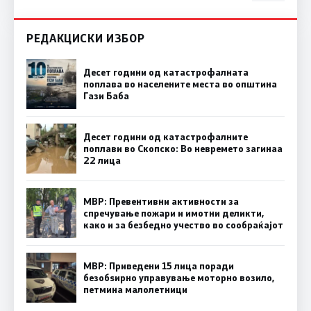
РЕДАКЦИСКИ ИЗБОР
Десет години од катастрофалната
поплава во населените места во општина
Гази Баба
Десет години од катастрофалните
поплави во Скопско: Во невремето загинаа
22 лица
МВР: Превентивни активности за
спречување пожари и имотни деликти,
како и за безбедно учество во сообраќајот
МВР: Приведени 15 лица поради
безобѕирно управување моторно возило,
петмина малолетници