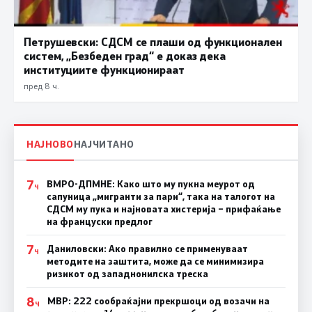
Петрушевски: СДСМ се плаши од функционален
систем, „Безбеден град“ е доказ дека
институциите функционираат
пред 8 ч.
НАЈНОВО
НАЈЧИТАНО
7
ВМРО-ДПМНЕ: Како што му пукна меурот од
Ч
сапуница „мигранти за пари“, така на талогот на
СДСМ му пука и најновата хистерија – прифаќање
на француски предлог
7
Даниловски: Ако правилно се применуваат
Ч
методите на заштита, може да се минимизира
ризикот од западнонилска треска
8
МВР: 222 сообраќајни прекршоци од возачи на
Ч