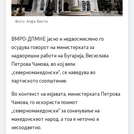
Фото: Алфа Вести
ВМРО-ДПМНЕ јасно и недвосмислено го
осудува говорот на министерката за
надворешни работи на Бугарија, Весислава
Петрова Чамова, во кој вели
,,северномакедонски”, се наведува во
партиското соопштение.
Во контекст на изјавата, министерката Петрова
Чамова, го искористи поимот
,,северномакедонски” за означување на
македонскиот народ, а тоа е неточно и
несоодветно.