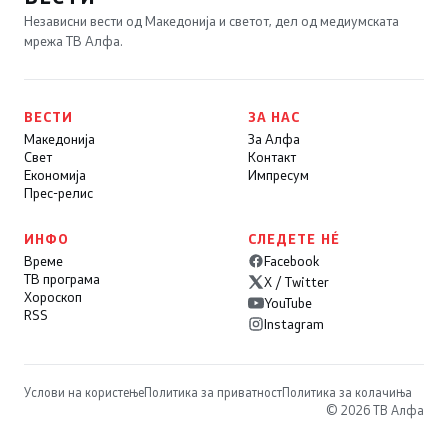
Независни вести од Македонија и светот, дел од медиумската
мрежа ТВ Алфа.
ВЕСТИ
ЗА НАС
Македонија
За Алфа
Свет
Контакт
Економија
Импресум
Прес-релис
ИНФО
СЛЕДЕТЕ НÉ
Време
Facebook
ТВ програма
X / Twitter
Хороскоп
YouTube
RSS
Instagram
Услови на користење
Политика за приватност
Политика за колачиња
© 2026 ТВ Алфа