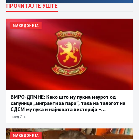
ПРОЧИТАЈТЕ УШТЕ
МАКЕДОНИЈА
ВМРО-ДПМНЕ: Како што му пукна меурот од
сапуница „мигранти за пари“, така на талогот на
СДСМ му пука и најновата хистерија –
прифаќање на француски предлог
пред 7 ч.
МАКЕДОНИЈА