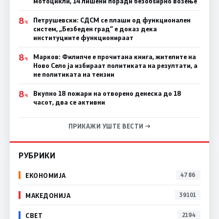
мотоцикли, 14 лишени поради безобѕирно возење
8
Петрушевски: СДСМ се плаши од функционален
Ч
систем, „Безбеден град“ е доказ дека
институциите функционираат
8
Марков: Филипче е прочитана книга, жителите на
Ч
Ново Село ја избираат политиката на резултати, а
не политиката на тензии
8
Вкупно 18 пожари на отворено денеска до 18
Ч
часот, два се активни
ПРИКАЖИ УШТЕ ВЕСТИ →
РУБРИКИ
ЕКОНОМИЈА
4786
МАКЕДОНИЈА
39101
СВЕТ
2194