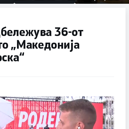
првачиња помалку
половина тунел во слепа
улица, сега имаме целина
бележува 36-от
то „Македонија
рска“