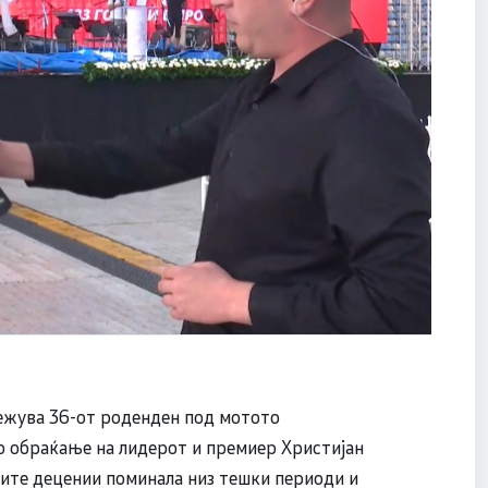
жува 36-от роденден под мотото
но обраќање на лидерот и премиер Христијан
тите децении поминала низ тешки периоди и