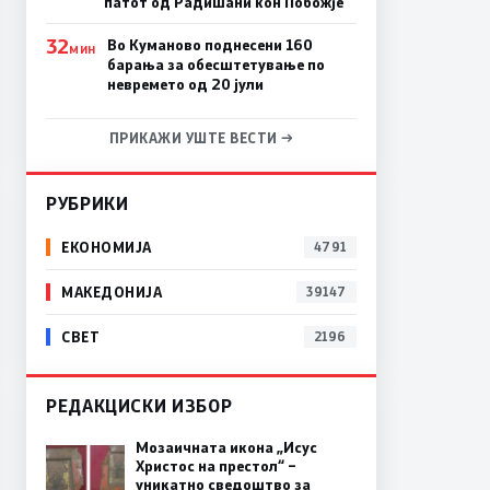
патот од Радишани кон Побожје
32
Во Куманово поднесени 160
МИН
барања за обесштетување по
невремето од 20 јули
ПРИКАЖИ УШТЕ ВЕСТИ →
РУБРИКИ
ЕКОНОМИЈА
4791
МАКЕДОНИЈА
39147
СВЕТ
2196
РЕДАКЦИСКИ ИЗБОР
Мозаичната икона „Исус
Христос на престол“ –
уникатно сведоштво за