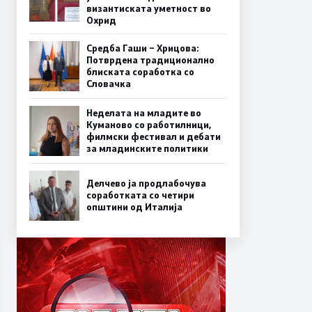
византиската уметност во
Охрид
Средба Гаши – Хрицова:
Потврдена традиционално
блиската соработка со
Словачка
Неделата на младите во
Куманово со работилници,
филмски фестивал и дебати
за младинските политики
Делчево ја продлабочува
соработката со четири
општини од Италија