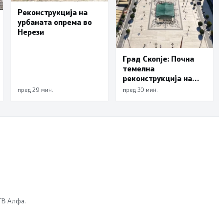
Реконструкција на
урбаната опрема во
Нерези
Град Скопје: Почна
темелна
реконструкција на
еден од симболите на
пред 29 мин.
пред 30 мин.
Скопје – подната
фонтана повторно ќе
блесне
 ТВ Алфа.