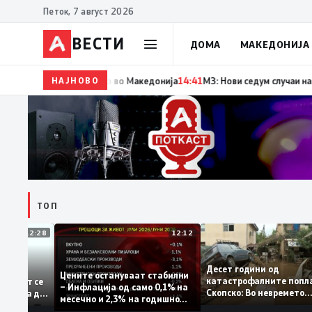
Петок, 7 август 2026
ВЕСТИ
ДОМА
МАКЕДОНИЈА
НАЈНОВО
14:42
Момче тешко повредено во Кушадаси со вла
ТОП
12:28
12:12
Десет години од
тапува –
Цените остануваат стабилни
катастрофалните по
дентитетот се
– Инфлација од само 0,1% на
Скопско: Во невреме
 која нема да
месечно и 2,3% на годишно
загинаа 22 лица
ниво