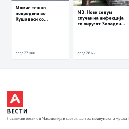
Момче тешко
МЗ: Нови седум
повредено во
случаи на инфекција
Кушадаси со
со вирусот Западен
владиниот авион ќе
Нил, сите од Скопје
биде транспортирано
во Македонија
пред 27 мин.
пред 28 мин.
ВЕСТИ
Независни вести од Македонија и светот, дел од медиумската мрежа