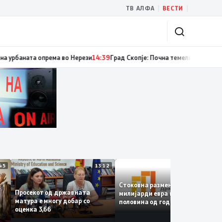
|
|
ТВ АЛФА
ВЕСТИ
ум случаи на инфекција со вирусот Западен Нил, сите од Скопје
14:40
Рек
13:45
13:12
12:4
Стоковна размена од 10,5
Просекот од државната
милијарди евра во првата
матура е многу добар со
половина од годината –
оценка 3,66
Македонија го зголемува
е
извозот