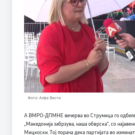
Фото: Алфа Вести
А ВМРО-ДПМНЕ вечерва во Струмица го одбеле
„Македонија забрзува, наша обврска“, со најаве
Мицкоски. Тој порача дека партијата во измина