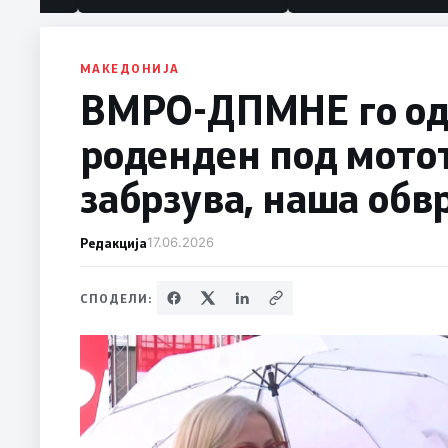
МАКЕДОНИЈА
ВМРО-ДПМНЕ го од
роденден под мото
забрзува, наша обв
Редакција
17.06.2026
СПОДЕЛИ: