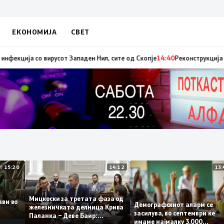
ЕКОНОМИЈА
СВЕТ
диниот авион ќе биде транспортирано во Македонија
14:41
МЗ: Нови сед
15:20
14:12
Мицкоски за третата фаза од
плави во
Демографскиот аларм се
железничката делница Крива
то
засилува, во септември ќ
Паланка – Деве Баир:
имаме најмалку 3.000
Проектот нема да заврши на