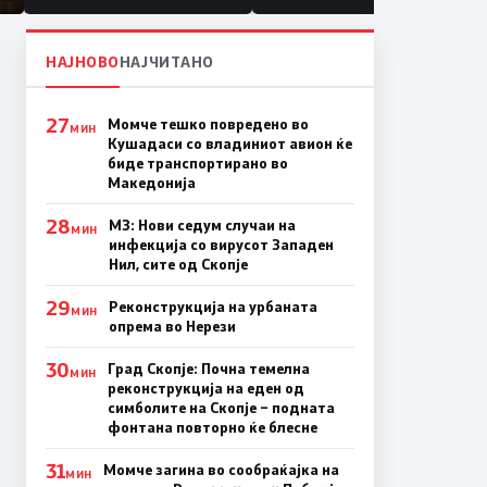
НАЈНОВО
НАЈЧИТАНО
27
Момче тешко повредено во
МИН
Кушадаси со владиниот авион ќе
биде транспортирано во
Македонија
28
МЗ: Нови седум случаи на
МИН
инфекција со вирусот Западен
Нил, сите од Скопје
29
Реконструкција на урбаната
МИН
опрема во Нерези
30
Град Скопје: Почна темелна
МИН
реконструкција на еден од
симболите на Скопје – подната
фонтана повторно ќе блесне
31
Момче загина во сообраќајка на
МИН