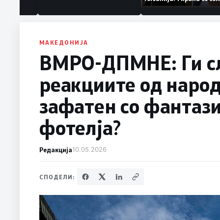
аат „персона
дека работеле за
терористички орган
МАКЕДОНИЈА
ВМРО-ДПМНЕ: Ги с
реакциите од народ
зафатен со фантаз
фотелја?
Редакција
10.05.2026
СПОДЕЛИ: