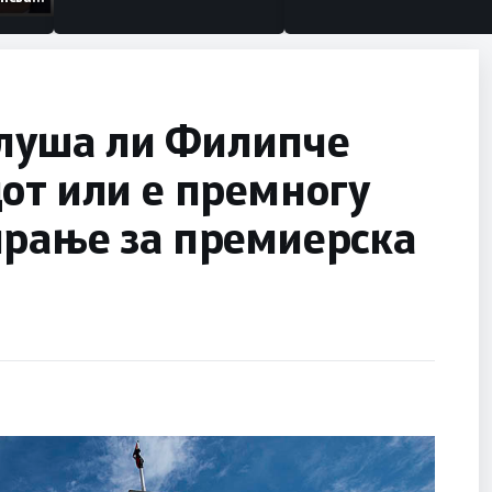
изации
луша ли Филипче
от или е премногу
ирање за премиерска