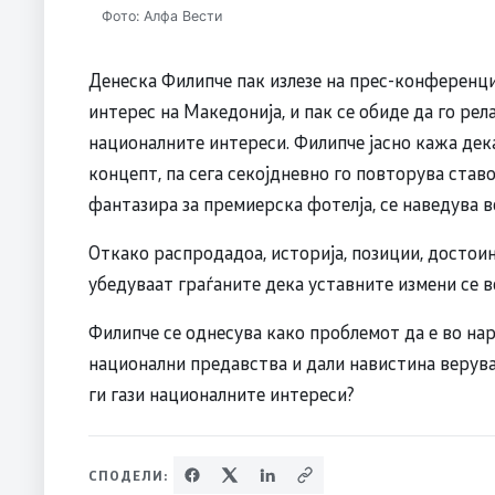
Фото: Алфа Вести
Денеска Филипче пак излезе на прес-конференциј
интерес на Македонија, и пак се обиде да го р
националните интереси. Филипче јасно кажа дек
концепт, па сега секојдневно го повторува ставо
фантазира за премиерска фотелја, се наведува
Откако распродадоа, историја, позиции, достоинс
убедуваат граѓаните дека уставните измени се 
Филипче се однесува како проблемот да е во нар
национални предавства и дали навистина верува
ги гази националните интереси?
СПОДЕЛИ: