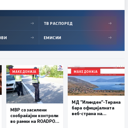
→
ТВ РАСПОРЕД
→
ОВИ
→
ЕМИСИИ
→
МАКЕДОНИЈА
МАКЕДОНИЈА
МД “Илинден“-Тирана
бара официјалната
МВР со засилени
веб-страна на
сообраќајни контроли
Општина Пустец да
во рамки на ROADPOL:
биде достапна и на
Фокус на брзината и