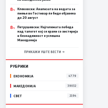
8
Клековски: Анализата на водата за
Ч
пиење во Гостивар ќе биде објавена
до 20 август
8
Петрушевски: Најголемата победа
Ч
над талогот кој се храни со хистерија
и безнадежност е успешна
Македонија
ПРИКАЖИ УШТЕ ВЕСТИ →
РУБРИКИ
ЕКОНОМИЈА
4779
МАКЕДОНИЈА
39032
СВЕТ
2194