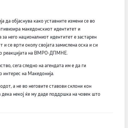
а да објаснува како уставните измени се во
елативизира македонскиот идентитет и
а за него националниот идентитет е застарен
т и се врти околу својата замислена оска и си
 во реакцијата на ВМРО-ДПМНЕ.
тво, сега следно на агендата им е да ги
во интерес на Македонија.
одот, а не во неговите ставови склони кон
 дека некој ќе му даде поддршка на човек што