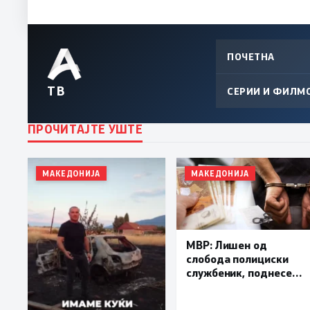
ПОЧЕТНА
ТВ
СЕРИИ И ФИЛМ
ПРОЧИТАЈТЕ УШТЕ
МАКЕДОНИЈА
МАКЕДОНИЈА
МВР: Лишен од
слобода полициски
службеник, поднесена
кривична пријава за
„злоупотреба на