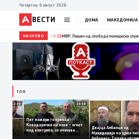
Четврток, 6 август 2026
ВЕСТИ
ДОМА
МАКЕДОНИЈА
НАЈНОВО
19:22
Ангелов: Спречена катастрофа во виничко, з
ТОП
12:39
15:38
Пет пожари го кренаа
ама: За
Кавадаречко на нозе – огнот
форма му
Двајца Албанци од
под контрола, се очекува
нците од
Македонија на црна
целосно гаснење
а кога му гори
Албанија: Тирана се