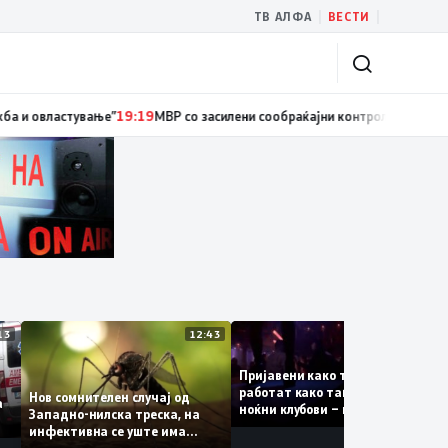
|
|
ТВ АЛФА
ВЕСТИ
циски службеник, поднесена кривична пријава за „злоупотреба на служ
13:13
12:43
12:4
Пријавени како туристки, а
ваат
работат како танчерки во
Нов сомнителен случај од
е за
ноќни клубови – полицијата
Западно-нилска треска, на
откри сомнителна шема за
инфективна се уште има
можна трговија со луѓе
пациенти во критична