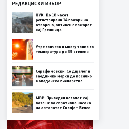
РЕДАКЦИСКИ ИЗБОР
ЦУК: До 18 часот
регистрирани 14 пожари на
отворено, активен е пожарот
кај Грешница
Утре сончево и многу топло со
температура до 39 степени
Серафимовски: Со дијалог и
заеднички мерки до посилно
македонско пчеларство
МВР: Приведен возачот кој
возеше во спротивна насока
на автопатот Скопје – Велес