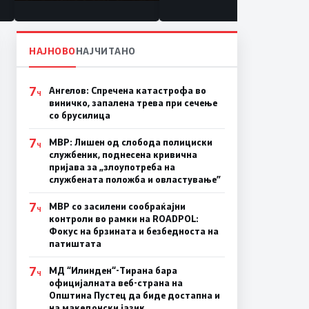
состојба
НАЈНОВО
НАЈЧИТАНО
7
Ангелов: Спречена катастрофа во
Ч
виничко, запалена трева при сечење
со брусилица
7
МВР: Лишен од слобода полициски
Ч
службеник, поднесена кривична
пријава за „злоупотреба на
службената положба и овластување”
7
МВР со засилени сообраќајни
Ч
контроли во рамки на ROADPOL:
Фокус на брзината и безбедноста на
патиштата
7
МД “Илинден“-Тирана бара
Ч
официјалната веб-страна на
Општина Пустец да биде достапна и
на македонски јазик