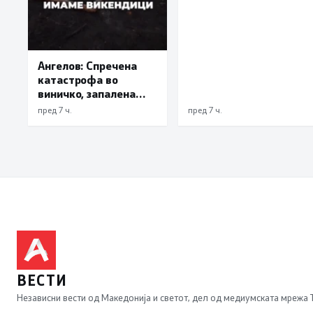
службената положба
и овластување”
Ангелов: Спречена
катастрофа во
виничко, запалена
трева при сечење со
пред 7 ч.
пред 7 ч.
брусилица
ВЕСТИ
Независни вести од Македонија и светот, дел од медиумската мрежа