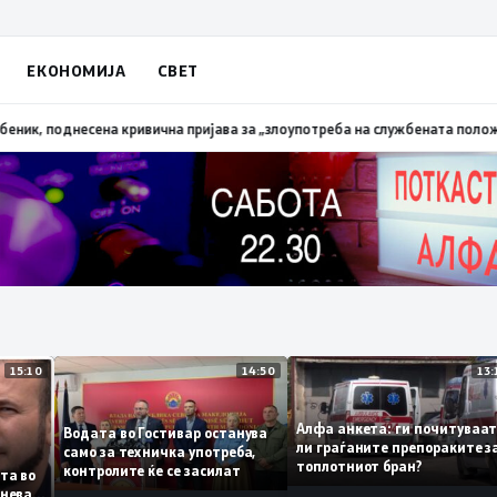
ЕКОНОМИЈА
СВЕТ
апалена трева при сечење со брусилица
19:21
МВР: Лишен од слобода поли
15:10
14:50
Алфа анкета: ги почиту
Водата во Гостивар останува
ли граѓаните препоракит
само за техничка употреба,
топлотниот бран?
контролите ќе се засилат
 листа во
 сомнева