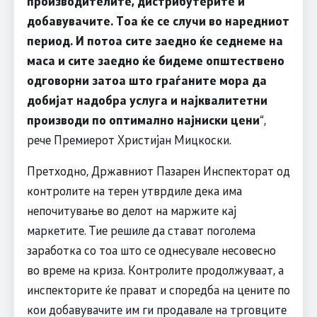
производителите, дистрибутерите и
добавувачите. Тоа ќе се случи во наредниот
период. И потоа сите заедно ќе седнеме на
маса и сите заедно ќе бидеме општествено
одговорни затоа што граѓаните мора да
добијат надобра услуга и најквалитетни
производи по оптимално најниски цени
“,
рече Премиерот Христијан Мицкоски.
Претходно, Државниот Пазарен Инспекторат од
контролите на терен утврдиле дека има
непочитување во делот на маржите кај
маркетите. Тие решиле да стават поголема
заработка со тоа што се однесувале несовесно
во време на криза. Контролите продолжуваат, а
инспекторите ќе прават и споредба на цените по
кои добавувачите им ги продавале на трговците