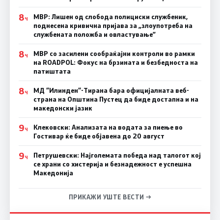
8
МВР: Лишен од слобода полициски службеник,
Ч
поднесена кривична пријава за „злоупотреба на
службената положба и овластување”
8
МВР со засилени сообраќајни контроли во рамки
Ч
на ROADPOL: Фокус на брзината и безбедноста на
патиштата
8
МД “Илинден“-Тирана бара официјалната веб-
Ч
страна на Општина Пустец да биде достапна и на
македонски јазик
9
Клековски: Анализата на водата за пиење во
Ч
Гостивар ќе биде објавена до 20 август
9
Петрушевски: Најголемата победа над талогот кој
Ч
се храни со хистерија и безнадежност е успешна
Македонија
ПРИКАЖИ УШТЕ ВЕСТИ →