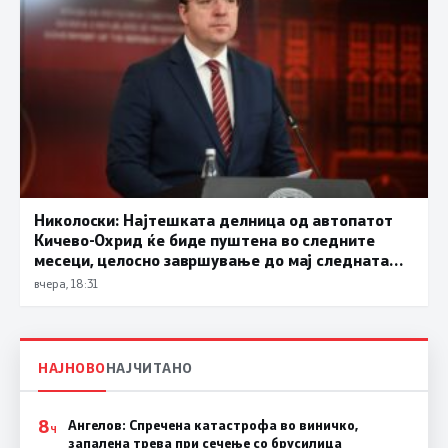
Николоски: Најтешката делница од автопатот
Кичево-Охрид ќе биде пуштена во следните
месеци, целосно завршување до мај следната
година
вчера, 18:31
НАЈНОВО
НАЈЧИТАНО
8
Ангелов: Спречена катастрофа во виничко,
Ч
запалена трева при сечење со брусилица