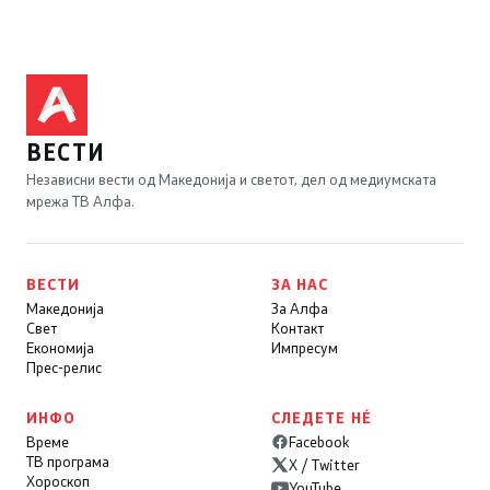
ВЕСТИ
Независни вести од Македонија и светот, дел од медиумската
мрежа ТВ Алфа.
ВЕСТИ
ЗА НАС
Македонија
За Алфа
Свет
Контакт
Економија
Импресум
Прес-релис
ИНФО
СЛЕДЕТЕ НÉ
Време
Facebook
ТВ програма
X / Twitter
Хороскоп
YouTube