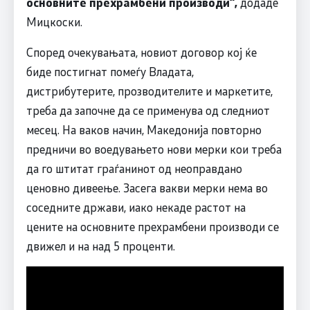
основните прехрамбени производи“,
додаде
Мицкоски.
Според очекувањата, новиот договор кој ќе
биде постигнат помеѓу Владата,
дистрибутерите, прозводителите и маркетите,
треба да започне да се применува од следниот
месец. На ваков начин, Македонија повторно
предничи во воедувањето нови мерки кои треба
да го штитат граѓанинот од неоправдано
ценовно дивеење. Засега вакви мерки нема во
соседните држави, иако некаде растот на
цените на основните прехрамбени производи се
движел и на над 5 проценти.