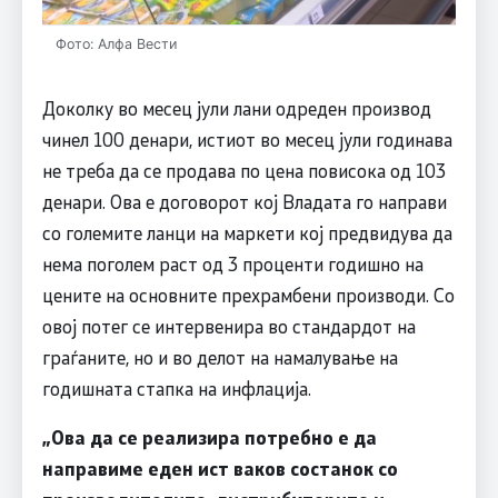
Фото: Алфа Вести
Доколку во месец јули лани одреден производ
чинел 100 денари, истиот во месец јули годинава
не треба да се продава по цена повисока од 103
денари. Ова е договорот кој Владата го направи
со големите ланци на маркети кој предвидува да
нема поголем раст од 3 проценти годишно на
цените на основните прехрамбени производи. Со
овој потег се интервенира во стандардот на
граѓаните, но и во делот на намалување на
годишната стапка на инфлација.
„Ова да се реализира потребно е да
направиме еден ист ваков состанок со