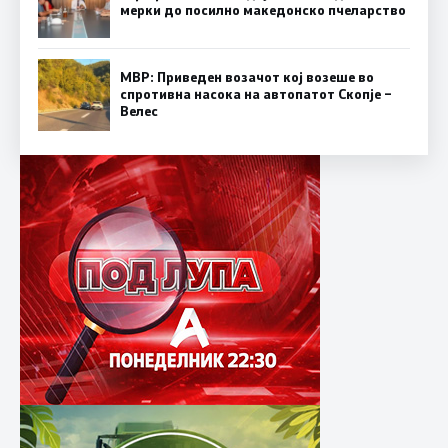
мерки до посилно македонско пчеларство
МВР: Приведен возачот кој возеше во
спротивна насока на автопатот Скопје –
Велес