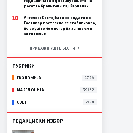
годишнината од загинувањето на
десетте бранители кај Карпалак
10
Ангелов: Состојбата со водата во
Ч
Гостивар постепено се стабилизира,
но се уште не е погодна за пиење и
за готвење
ПРИКАЖИ УШТЕ ВЕСТИ →
РУБРИКИ
ЕКОНОМИЈА
4794
МАКЕДОНИЈА
39162
СВЕТ
2198
РЕДАКЦИСКИ ИЗБОР