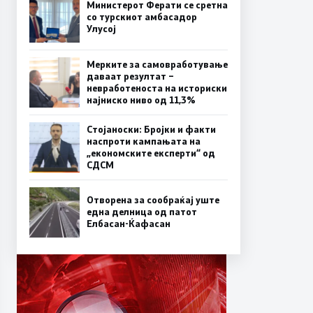
Министерот Ферати се сретна
со турскиот амбасадор
Улусој
Мерките за самовработување
даваат резултат –
невработеноста на историски
најниско ниво од 11,3%
Стојаноски: Бројки и факти
наспроти кампањата на
„економските експерти“ од
СДСM
Отворена за сообраќај уште
една делница од патот
Елбасан-Ќафасан