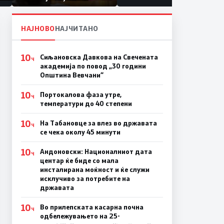
првачиња помалку
а
НАЈНОВО
НАЈЧИТАНО
10
Сиљановска Давкова на Свечената
Ч
академија по повод „30 години
Општина Вевчани“
10
Портокалова фаза утре,
Ч
температури до 40 степени
10
На Табановце за влез во државата
Ч
се чека околу 45 минути
10
Андоновски: Националниот дата
Ч
центар ќе биде со мала
инсталирана моќност и ќе служи
исклучиво за потребите на
државата
10
Во прилепската касарна почна
Ч
одбележувањето на 25-