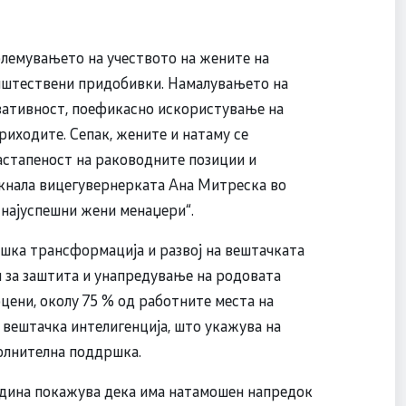
олемувањето на учеството на жените на
општествени придобивки. Намалувањето на
вативност, поефикасно искористување на
риходите. Сепак, жените и натаму се
застапеност на раководните позиции и
акнала вицегувернерката Ана Митреска во
 најуспешни жени менаџери“.
ошка трансформација и развој на вештачката
 за заштита и унапредување на родовата
цени, околу 75 % од работните места на
 вештачка интелигенција, што укажува на
олнителна поддршка.
година покажува дека има натамошен напредок