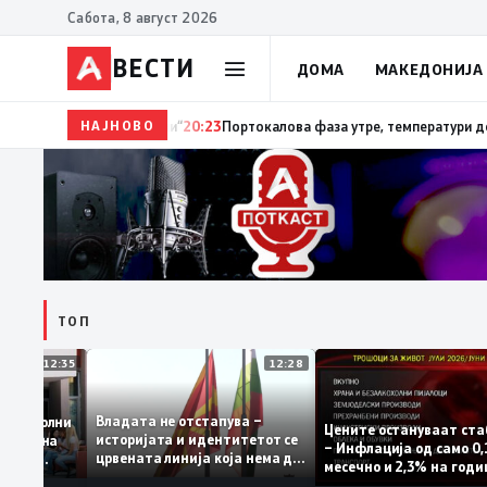
Сабота, 8 август 2026
ВЕСТИ
ДОМА
МАКЕДОНИЈА
НАЈНОВО
20:24
Сиљановска Давкова на Свечената академија 
ТОП
12:35
12:28
Владата не отстапува –
 се задоволни
Цените остануваат
историјата и идентитетот се
учениците на
– Инфлација од сам
црвената линија која нема да
ржавната
месечно и 2,3% на 
се погази
ниво