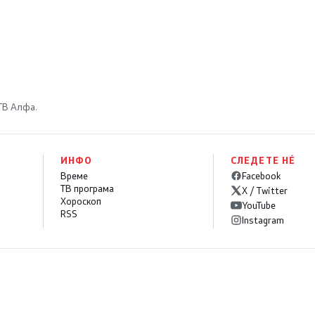
се стабилни
 ТВ Алфа.
ИНФО
СЛЕДЕТЕ НÉ
Време
Facebook
ТВ програма
X / Twitter
Хороскоп
YouTube
RSS
Instagram