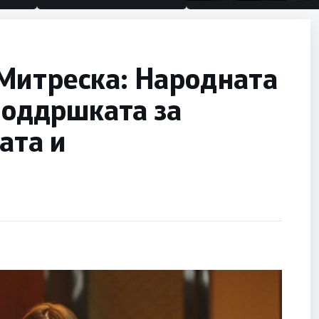
половина тунел во слепа
улица, сега имаме целин
Митреска: Народната
 поддршката за
ата и