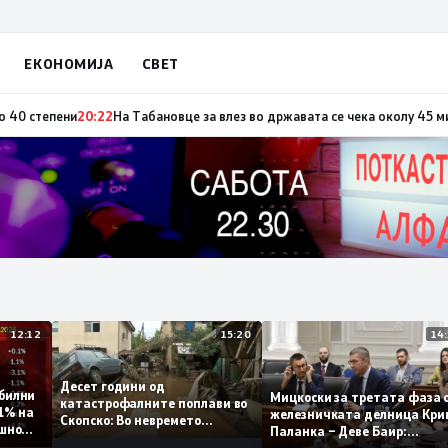
ЕКОНОМИЈА
СВЕТ
по повод „30 години Општина Вевчани“
20:23
Портокалова фаза утре, те
12:12
15:20
Десет години од
 стабилни
Мицкоски за третата фа
катастрофалните поплави во
о 0,1% на
железничката делница 
Скопско: Во невремето
годишно
Паланка – Деве Баир:
загинаа 22 лица
Проектот нема да заврш