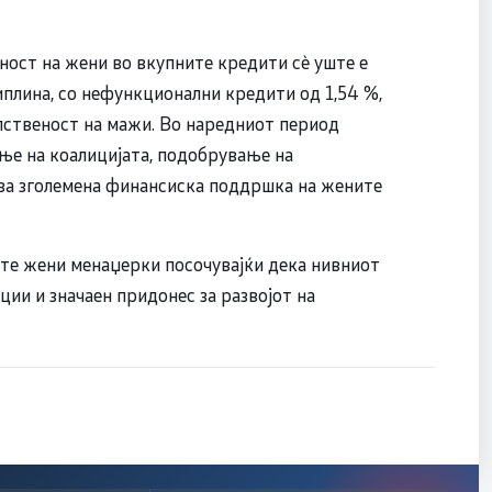
ност на жени во вкупните кредити сè уште е
плина, со нефункционални кредити од 1,54 %,
опственост на мажи. Во наредниот период
ње на коалицијата, подобрување на
за зголемена финансиска поддршка на жените
ните жени менаџерки посочувајќи дека нивниот
ции и значаен придонес за развојот на