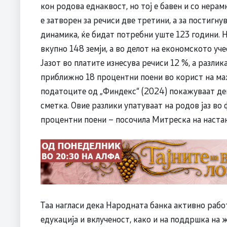
кон родова еднаквост, но тој е бавен и со нера
е затворен за речиси две третини, а за постигн
динамика, ќе бидат потребни уште 123 години. Н
вкупно 148 земји, а во делот на економското уч
Јазот во платите изнесува речиси 12 %, а разлик
приближно 18 процентни поени во корист на ма
податоците од „Финдекс“ (2024) покажуваат де
сметка. Овие разлики упатуваат на родов јаз во
процентни поени – посочила Митреска на настан
Таа нагласи дека Народната банка активно раб
едукација и вклученост, како и на поддршка на