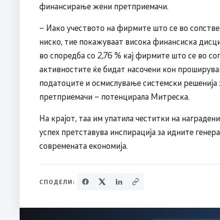
финансирање жени претприемачи.
– Иако учеството на фирмите што се во сопстве
ниско, тие покажуваат висока финансиска дисци
во споредба со 2,76 % кај фирмите што се во с
активностите ќе бидат насочени кон проширува
податоците и осмислување системски решенија 
претприемачи – потенцирала Митреска.
На крајот, таа им упатила честитки на награде
успех претставува инспирација за идните генера
современата економија.
СПОДЕЛИ: