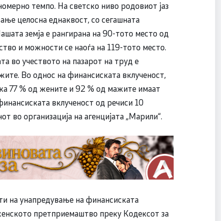
мномерно темпо. На светско ниво родовиот јаз
ување целосна еднаквост, со сегашната
ашата земја е рангирана на 90-тото место од
ество и можности се наоѓа на 119-тото место.
ата во учеството на пазарот на труд е
жите. Во однос на финансиската вклученост,
ка 77 % од жените и 92 % од мажите имаат
 финансиската вклученост од речиси 10
от во организација на агенцијата „Марили“.
оти на унапредување на финансиската
 женското претприемаштво преку Кодексот за