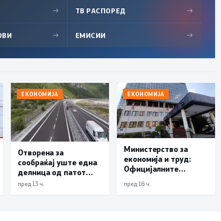
→
ТВ РАСПОРЕД
→
ОВИ
→
ЕМИСИИ
→
ЕКОНОМИЈА
ЕКОНОМИЈА
Министерство за
Отворена за
економија и труд:
сообраќај уште една
Официјалните
делница од патот
показатели не
Елбасан-Ќафасан
пред 13 ч.
пред 16 ч.
упатуваат на потреба
од воведување нови
интервентни мерки,
ценовните движења