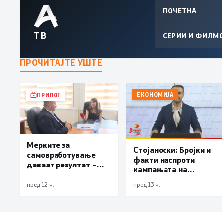
ПОЧЕТНА
ТВ
СЕРИИ И ФИЛМ
ПРОЧИТАЈТЕ УШТЕ
ЕКОНОМИЈА
ПРИЛОГ
Мерките за
Стојаноски: Бројки и
самовработување
факти наспроти
даваат резултат –
кампањата на
невработеноста на
„економските
историски најниско
пред 12 ч.
пред 13 ч.
експерти“ од СДСM
ниво од 11,3%