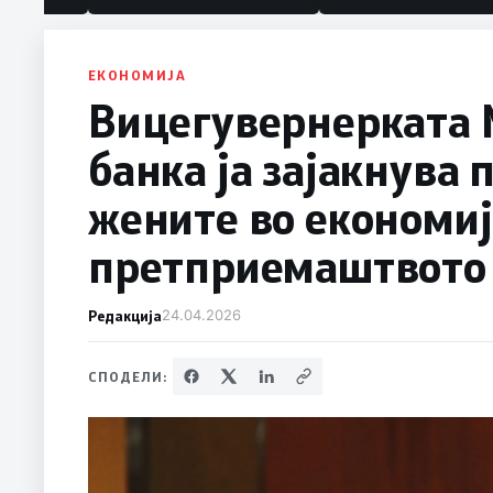
ЕКОНОМИЈА
Вицегувернерката 
банка ја зајакнува
жените во економиј
претприемаштвото
Редакција
24.04.2026
СПОДЕЛИ: