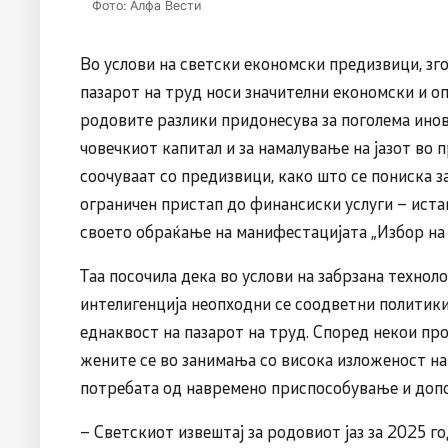
Фото: Алфа Вести
Во услови на светски економски предизвици, зг
пазарот на труд носи значителни економски и 
родовите разлики придонесува за поголема ино
човечкиот капитал и за намалување на јазот во п
соочуваат со предизвици, како што се пониска 
ограничен пристап до финансиски услуги – ист
своето обраќање на манифестацијата „Избор на
Таа посочила дека во услови на забрзана технол
интелигенција неопходни се соодветни политики
еднаквост на пазарот на труд. Според некои про
жените се во занимања со висока изложеност на
потребата од навремено приспособување и доп
– Светскиот извештај за родовиот јаз за 2025 