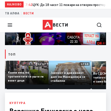
НАЈНОВО
17:42
ЦУК: До 18 часот 11 пожари на отворен простор, од кои
|
ТВ АЛФА
ВЕСТИ
ВЕСТИ
ТОП
12:50
12:47
12:46
Казни има, но
Јавниот и државниот
Во СДСМ
ии и
тротинетите се уште ги
долг на Македонија се
талогот:
возат деца
стабилни
е само б
ето
копија д
Заев
КУЛТУРА
Вероника Бучковска е нова