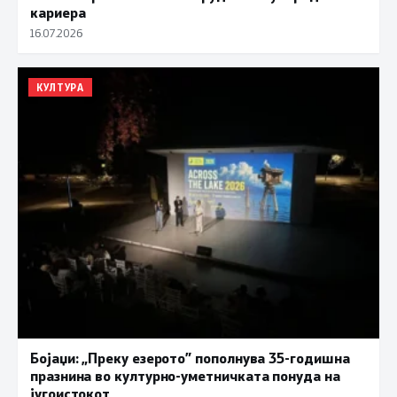
кариера
16.07.2026
КУЛТУРА
Бојаџи: „Преку езерото” пополнува 35-годишна
празнина во културно-уметничката понуда на
југоистокот