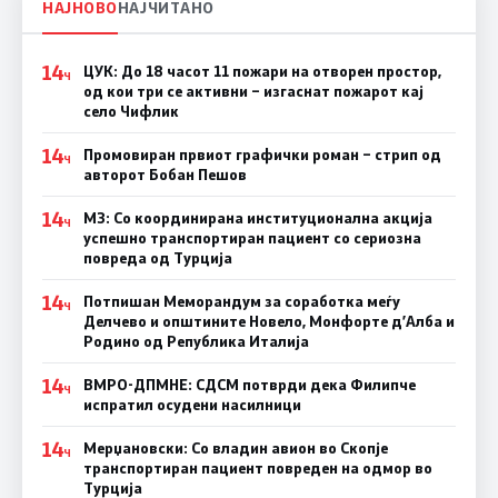
НАЈНОВО
НАЈЧИТАНО
14
ЦУК: До 18 часот 11 пожари на отворен простор,
Ч
од кои три се активни – изгаснат пожарот кај
село Чифлик
14
Промовиран првиот графички роман – стрип од
Ч
авторот Бобан Пешов
14
МЗ: Со координирана институционална акција
Ч
успешно транспортиран пациент со сериозна
повреда од Турција
14
Потпишан Меморандум за соработка меѓу
Ч
Делчево и општините Новело, Монфорте д’Алба и
Родино од Република Италија
14
ВМРО-ДПМНЕ: СДСM потврди дека Филипче
Ч
испратил осудени насилници
14
Мерџановски: Со владин авион во Скопје
Ч
транспортиран пациент повреден на одмор во
Турција