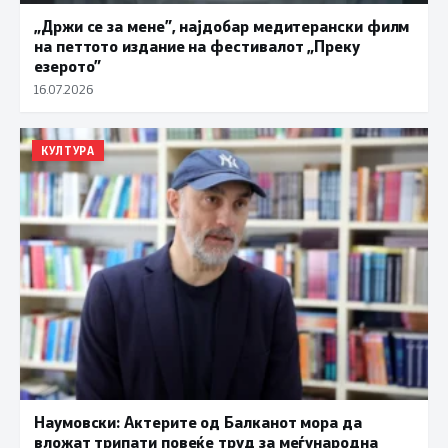
„Држи се за мене”, најдобар медитерански филм
на петтото издание на фестивалот „Преку
езерото”
16.07.2026
КУЛТУРА
Наумовски: Актерите од Балканот мора да
вложат трипати повеќе труд за меѓународна