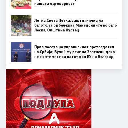
нашата одговорност
Летна Света Петка, заштитничка на
селото, ја одбележаа Македонците во село
Леска, Општина Пустец
Прва посета на украинскиот претседател
на Србија: Вучиќ му рече на Зеленски дека
не е оптимист за патот кон ЕУ на Белград