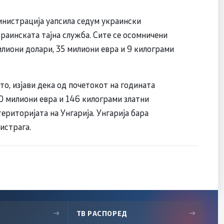
инистрација уапсила седум украински
краинската тајна служба. Сите се осомничени
лиони долари, 35 милиони евра и 9 килограми
о, изјави дека од почетокот на годината
0 милиони евра и 146 килограми златни
ериторијата на Унгарија. Унгарија бара
истрага.
→
ТВ РАСПОРЕД
→