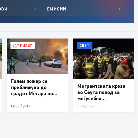
ОВИ
→
ЕМИСИИ
→
СВЕТ
ПРИЛОГ
Голем пожар се
Мигрантската криза
приближува до
во Сеута повод за
градот Мегара во
меѓусебни
близина на Атина,
обвинувања помеѓу
засега има пет
пред 3 дена
пред 5 дена
Мадрид и Ерусалим
загинати