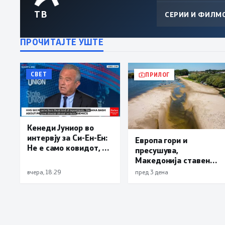
ТВ
СЕРИИ И ФИЛМ
ПРОЧИТАЈТЕ УШТЕ
СВЕТ
ПРИЛОГ
Кенеди Јуниор во
интервју за Си-Ен-Ен:
Европа гори и
Не е само ковидот, и
пресушува,
лајмската болест и
Македонија ставена
респираторниот
во обрач: Унгарија и
вчера, 18:29
пред 3 дена
синцицијален вирус
Србија можат да
се излезени од
останат без струја
лаборатории