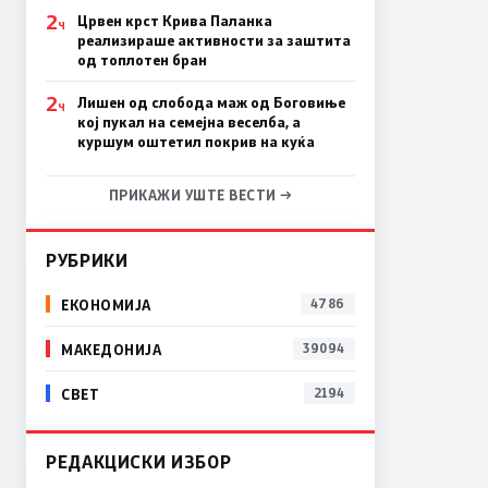
2
Црвен крст Крива Паланка
Ч
реализираше активности за заштита
од топлотен бран
2
Лишен од слобода маж од Боговиње
Ч
кој пукал на семејна веселба, а
куршум оштетил покрив на куќа
ПРИКАЖИ УШТЕ ВЕСТИ →
РУБРИКИ
ЕКОНОМИЈА
4786
МАКЕДОНИЈА
39094
СВЕТ
2194
РЕДАКЦИСКИ ИЗБОР