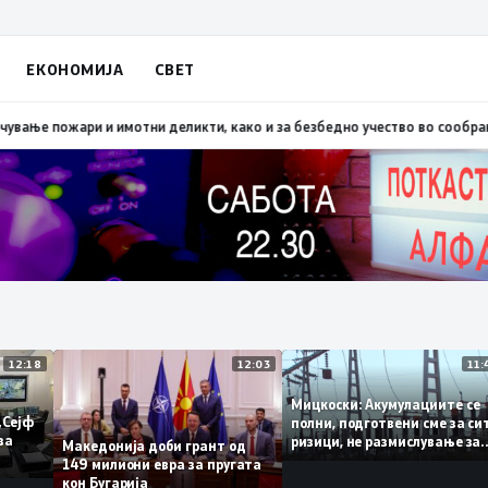
ЕКОНОМИЈА
СВЕТ
о Скопско: Во невремето загинаа 22 лица
15:19
МВР: Превентивни активн
12:18
12:03
Мицкоски: Акумулациите 
од „Сејф
полни, подготвени сме за
огу за
ризици, не размислување
Македонија доби грант од
поскапување на струјата
149 милиони евра за пругата
кон Бугарија