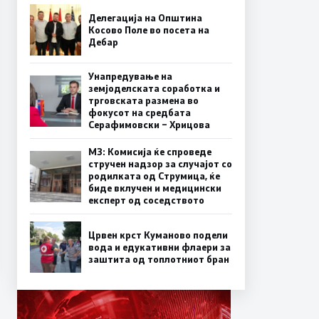
Делегација на Општина
Косово Поле во посета на
Дебар
Унапредување на
земјоделската соработка и
трговската размена во
фокусот на средбата
Серафимовски – Хрицова
МЗ: Комисија ќе спроведе
стручен надзор за случајот со
родилката од Струмица, ќе
биде вклучен и медицински
експерт од соседството
Црвен крст Куманово подели
вода и едукативни флаери за
заштита од топлотниот бран