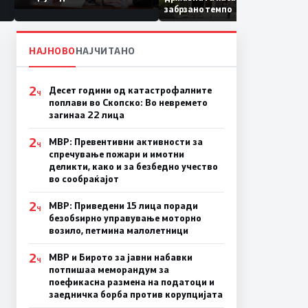
Коридор 8, Македонија
забрзано темпо
станува раскрсница на
Балканот
НАЈНОВО
НАЈЧИТАНО
2
Десет години од катастрофалните
Ч
поплави во Скопско: Во невремето
загинаа 22 лица
2
МВР: Превентивни активности за
Ч
спречување пожари и имотни
деликти, како и за безбедно учество
во сообраќајот
2
МВР: Приведени 15 лица поради
Ч
безобѕирно управување моторно
возило, петмина малолетници
2
МВР и Бирото за јавни набавки
Ч
потпишаа меморандум за
поефикасна размена на податоци и
заедничка борба против корупцијата