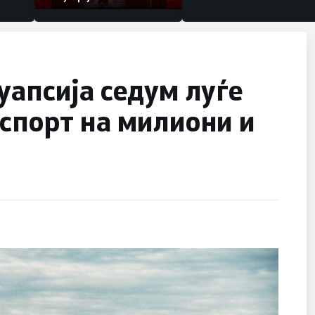
уапсија седум луѓе
спорт на милиони и