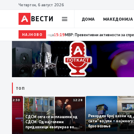
Четврток, 6 август 2026
ВЕСТИ
ДОМА
МАКЕДОНИЈА
НАЈНОВО
15:20
Десет години од катастрофалните поплави в
ТОП
12:30
12:28
Рекорден број казни 
СДСМ сега се исплашени од
сити“ во јули – најмн
СДСМ: Од најголеми
тоците на
брзо возење
предавници еволуираа во
мантираат
најголеми патриоти