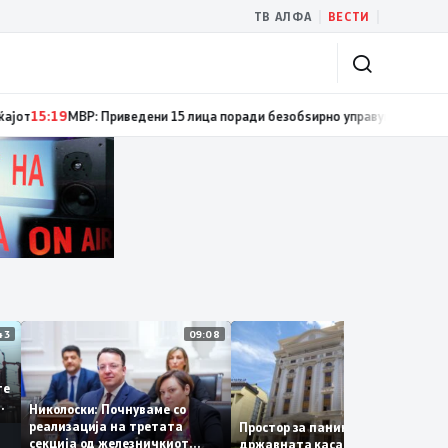
|
|
ТВ АЛФА
ВЕСТИ
ости за спречување пожари и имотни деликти, како и за безбедно учест
11:43
09:08
14:1
се
 сите
 за
Николоски: Почнуваме со
реализација на третата
Простор за паника нема –
секција од железничкиот
државната каса се полни со