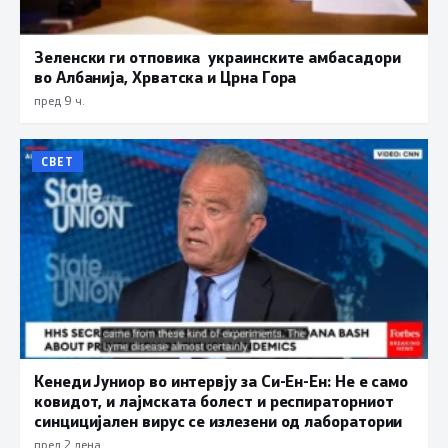
Зеленски ги отповика украинските амбасадори
во Албанија, Хрватска и Црна Гора
пред 9 ч.
СВЕТ
Кенеди Јуниор во интервју за Си-Ен-Ен: Не е само
ковидот, и лајмската болест и респираторниот
синцицијален вирус се излезени од лаборатории
пред 2 дена