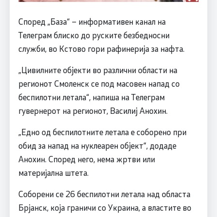
Според „База“ – информативен канал на
Телеграм блискo до руските безбедносни
служби, во Кстово гори рафинерија за нафта.
„Цивилните објекти во различни области на
регионот Смоленск се под масовен напад со
беспилотни летала“, напиша на Телеграм
гувернерот на регионот, Василиј Анохин.
„Едно од беспилотните летала е соборено при
обид за напад на нуклеарен објект“, додаде
Анохин. Според него, нема жртви или
материјална штета.
Соборени се 26 беспилотни летала над областа
Брјанск, која граничи со Украина, а властите во