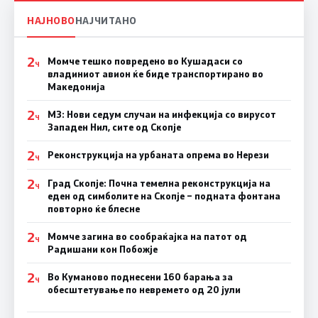
НАЈНОВО
НАЈЧИТАНО
2
Момче тешко повредено во Кушадаси со
Ч
владиниот авион ќе биде транспортирано во
Македонија
2
МЗ: Нови седум случаи на инфекција со вирусот
Ч
Западен Нил, сите од Скопје
2
Реконструкција на урбаната опрема во Нерези
Ч
2
Град Скопје: Почна темелна реконструкција на
Ч
еден од симболите на Скопје – подната фонтана
повторно ќе блесне
2
Момче загина во сообраќајка на патот од
Ч
Радишани кон Побожје
2
Во Куманово поднесени 160 барања за
Ч
обесштетување по невремето од 20 јули