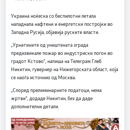
Украина ноќеска со беспилотни летала
нападнала нафтени и енергетски постројки во
Западна Русија, објавија руските власти.
„Урнатините од уништената зграда
предизвикале пожар во индустриски погон во
градот Кстово“, напиша на Телеграм Глеб
Никитин, гувернер на Нижегорската област, која
се наоѓа источнио од Москва.
„Според прелиминарните податоци, нема
жртви“, додаде Никитин, без да даде
дополнителни детали.