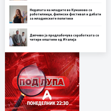
Неделата на младите во Куманово со
работилници, филмски фестивал и дебати
за младинските политики
Делчево ја продлабочува соработката со
четири општини од Италија