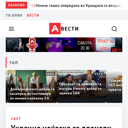
НАЈНОВО
14:42
Момче тешко повредено во Кушадаси со владиниот авио
|
ТВ АЛФА
ВЕСТИ
ВЕСТИ
ТОП
14:12
13:45
13:12
Стоковн
Просекот од државната
10,5 ми
та
матура е многу добар со
Демографскиот аларм се
првата 
ката
оценка 3,66
засилува, во септември
годинат
ланка
ќе имаме најмалку 3.000
го зголе
тот
првачиња помалку
 слепа
СВЕТ
Украина ноќеска со дронови