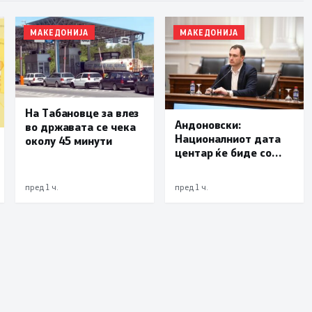
МАКЕДОНИЈА
МАКЕДОНИЈА
На Табановце за влез
Андоновски:
во државата се чека
Националниот дата
околу 45 минути
центар ќе биде со
мала инсталирана
моќност и ќе служи
пред 1 ч.
пред 1 ч.
исклучиво за
потребите на
државата