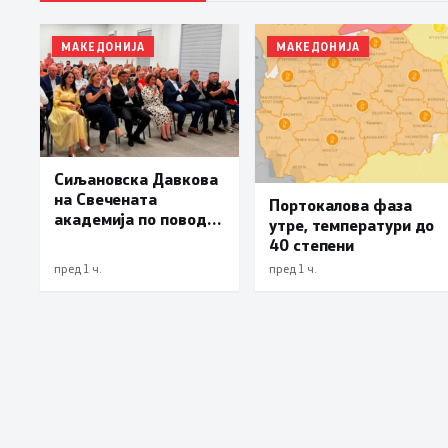
МАКЕДОНИЈА
МАКЕДОНИЈА
Сиљановска Давкова
на Свечената
Портокалова фаза
академија по повод
утре, температури до
„30 години Општина
40 степени
Вевчани“
пред 1 ч.
пред 1 ч.