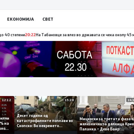
ЕКОНОМИЈА
СВЕТ
а по повод „30 години Општина Вевчани“
20:23
Портокалова фаза утре, т
12:12
15:20
Десет години од
стабилни
Мицкоски за третата фа
катастрофалните поплави во
 0,1% на
железничката делница 
Скопско: Во невремето
одишно
Паланка – Деве Баир:
загинаа 22 лица
Проектот нема да заврш