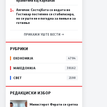
бранители кај Карпалак
1
Ангелов: Состојбата со водата во
Ч
Гостивар постепено се стабилизира,
но се уште не е погодна за пиење и за
готвење
ПРИКАЖИ УШТЕ ВЕСТИ →
РУБРИКИ
ЕКОНОМИЈА
4794
МАКЕДОНИЈА
39162
СВЕТ
2198
РЕДАКЦИСКИ ИЗБОР
Министерот Ферати се сретна