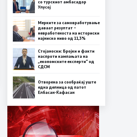
со турскиот амбасадор
Улусој
Мерките за самовработување
даваат резултат –
невработеноста на историски
најниско ниво од 11,3%
Стојаноски: Бројки и факти
наспроти кампањата на
„економските експерти“ од
СДСM
Отворена за сообраќај уште
една делница од патот
Елбасан-Ќафасан