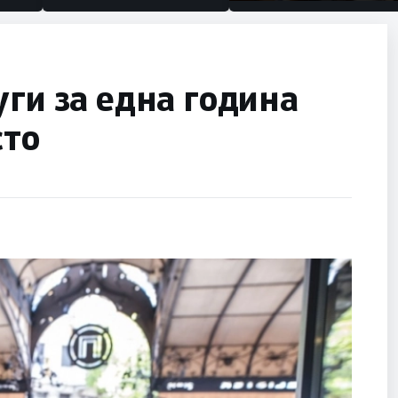
половина тунел во слепа
улица, сега имаме целин
уги за една година
сто