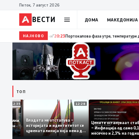
Петок, 7 август 2026
ВЕСТИ
ДОМА
МАКЕДОНИЈА
НАЈНОВО
20:24
Сиљановска Давкова на Свечената академиј
ТОП
12:35
12:28
Владата не отстапува –
 се задоволни
Цените остануваат 
историјата и идентитетот се
чениците на
– Инфлација од само
црвената линија која нема да
жавната
месечно и 2,3% на г
се погази
ниво