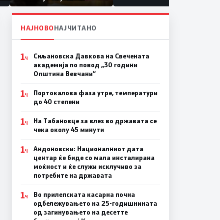
првачиња помалку
а
НАЈНОВО
НАЈЧИТАНО
1
Сиљановска Давкова на Свечената
Ч
академија по повод „30 години
Општина Вевчани“
1
Портокалова фаза утре, температури
Ч
до 40 степени
1
На Табановце за влез во државата се
Ч
чека околу 45 минути
1
Андоновски: Националниот дата
Ч
центар ќе биде со мала инсталирана
моќност и ќе служи исклучиво за
потребите на државата
1
Во прилепската касарна почна
Ч
одбележувањето на 25-годишнината
од загинувањето на десетте