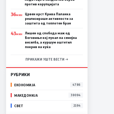
против корупцијата
36
Црвен крст Крива Паланка
МИН
реализираше активности за
заштита од топлотен бран
43
Лишен од слобода маж од
МИН
Боговиње кој пукал на семејна
веселба, а куршум оштетил
покрив на куќа
ПРИКАЖИ УШТЕ ВЕСТИ →
РУБРИКИ
ЕКОНОМИЈА
4786
МАКЕДОНИЈА
39094
СВЕТ
2194