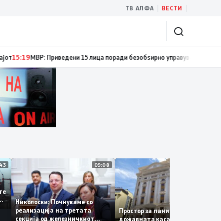
|
|
ТВ АЛФА
ВЕСТИ
ти за спречување пожари и имотни деликти, како и за безбедно учество
11:43
09:08
14:
 се
а сите
 за
Николоски: Почнуваме со
а
реализација на третата
Простор за паника нема –
секција од железничкиот
државната каса се полни со