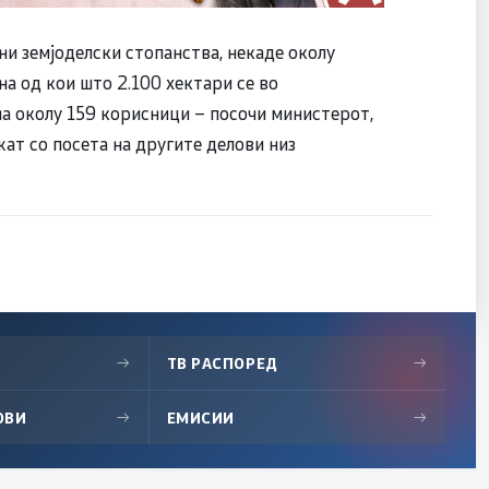
и земјоделски стопанства, некаде околу
а од кои што 2.100 хектари се во
а околу 159 корисници – посочи министерот,
ат со посета на другите делови низ
→
ТВ РАСПОРЕД
→
ОВИ
→
ЕМИСИИ
→