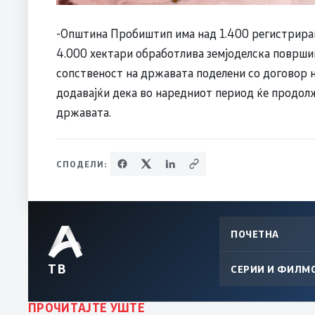
-Општина Пробиштип има над 1.400 регистриран
4.000 хектари обработлива земјоделска површин
сопственост на државата поделени со договор н
додавајќи дека во наредниот период ќе продолж
државата.
СПОДЕЛИ:
ПОЧЕТНА
ТВ
СЕРИИ И ФИЛМ
ПРОЧИТАЈТЕ УШТЕ