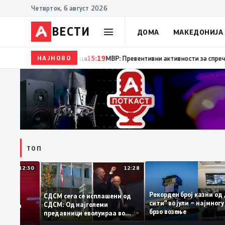
Четврток, 6 август 2026
ВЕСТИ
ДОМА
МАКЕДОНИЈА
НАЈНОВО
15:20
Десет години од катастрофалните поплави во 
ТОП
12:30
12:28
Рекорден број казни
СДСМ сега се исплашени од
сити“ во јули – најм
СДСМ: Од најголеми
атоците на
брзо возење
предавници еволуираа во
мантираат
најголеми патриоти