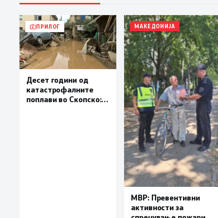
МАКЕДОНИЈА
ПРИЛОГ
Десет години од
катастрофалните
поплави во Скопско:
Во невремето загинаа
22 лица
МВР: Превентивни
активности за
спречување пожари и