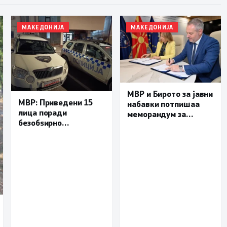
МАКЕДОНИЈА
МАКЕДОНИЈА
МВР и Бирото за јавни
МВР: Приведени 15
набавки потпишаа
лица поради
меморандум за
безобѕирно
поефикасна размена
управување моторно
на податоци и
возило, петмина
заедничка борба
малолетници
против корупцијата