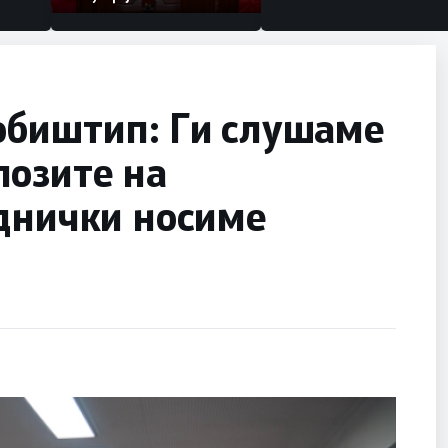
обиштип: Ги слушаме
лозите на
еднички носиме