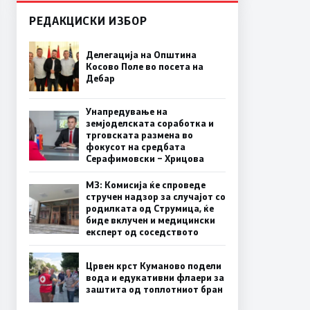
РЕДАКЦИСКИ ИЗБОР
Делегација на Општина
Косово Поле во посета на
Дебар
Унапредување на
земјоделската соработка и
трговската размена во
фокусот на средбата
Серафимовски – Хрицова
МЗ: Комисија ќе спроведе
стручен надзор за случајот со
родилката од Струмица, ќе
биде вклучен и медицински
експерт од соседството
Црвен крст Куманово подели
вода и едукативни флаери за
заштита од топлотниот бран