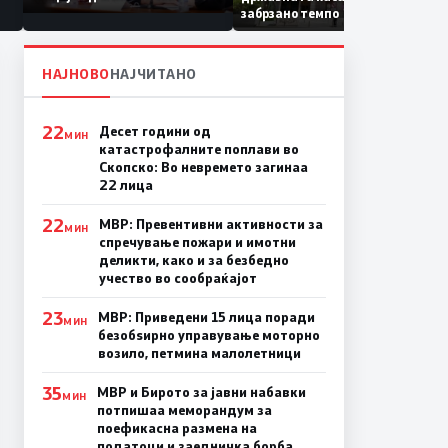
Коридор 8, Македонија
забрзано темпо
станува раскрсница на
Балканот
НАЈНОВО
НАЈЧИТАНО
22
Десет години од
МИН
катастрофалните поплави во
Скопско: Во невремето загинаа
22 лица
22
МВР: Превентивни активности за
МИН
спречување пожари и имотни
деликти, како и за безбедно
учество во сообраќајот
23
МВР: Приведени 15 лица поради
МИН
безобѕирно управување моторно
возило, петмина малолетници
35
МВР и Бирото за јавни набавки
МИН
потпишаа меморандум за
поефикасна размена на
податоци и заедничка борба