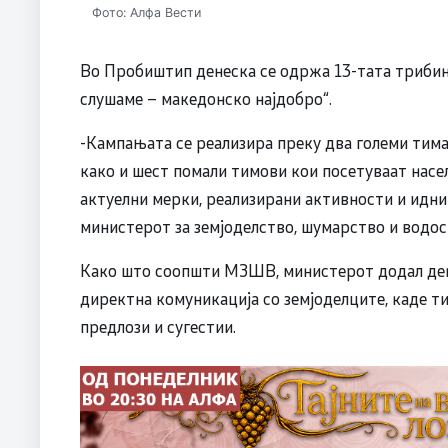
Фото: Алфа Вести
Во Пробиштип денеска се одржа 13-тата трибин
слушаме – македонско најдобро“.
-Кампањата се реализира преку два големи тим
како и шест помали тимови кои посетуваат насел
актуелни мерки, реализирани активности и идни
министерот за земјоделство, шумарство и водос
Како што соопшти МЗШВ, министерот додал дека
директна комуникација со земјоделците, каде т
предлози и сугестии.