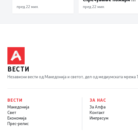
имотни деликти, како
пред 22 мин.
пред 22 мин.
и за безбедно учество
во сообраќајот
ВЕСТИ
Независни вести од Македонија и светот, дел од медиумската мрежа
ВЕСТИ
ЗА НАС
Македонија
За Алфа
Свет
Контакт
Економија
Импресум
Прес-релис