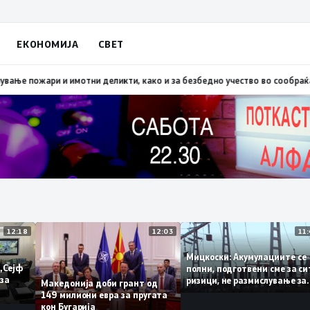
ЕКОНОМИЈА
СВЕТ
Скопско: Во невремето загинаа 22 лица
15:19
МВР: Превентивни активнос
12:18
12:03
Мицкоски: Акумулациите
 од „Сејф
полни, подготвени сме з
ногу за
ризици, не размислување
Македонија доби грант од
поскапување на струјат
149 милиони евра за пругата
кон Бугарија