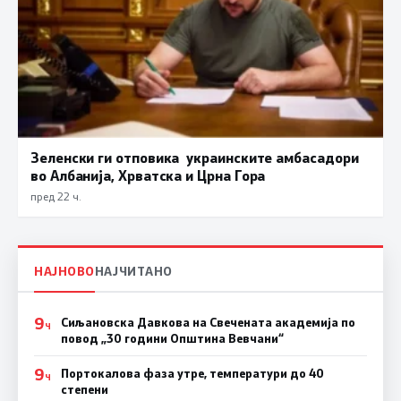
Зеленски ги отповика украинските амбасадори
во Албанија, Хрватска и Црна Гора
пред 22 ч.
НАЈНОВО
НАЈЧИТАНО
9
Сиљановска Давкова на Свечената академија по
Ч
повод „30 години Општина Вевчани“
9
Портокалова фаза утре, температури до 40
Ч
степени