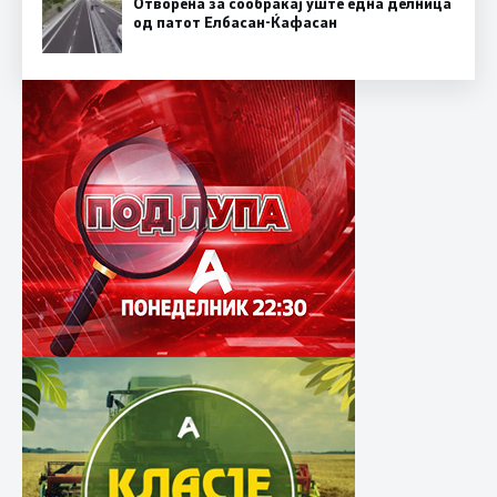
Отворена за сообраќај уште една делница
од патот Елбасан-Ќафасан