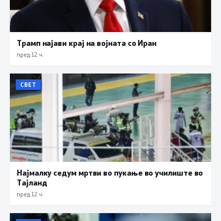
Трамп најави крај на војната со Иран
пред 12 ч.
СВЕТ
Најмалку седум мртви во пукање во училиште во
Тајланд
пред 12 ч.