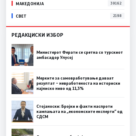
МАКЕДОНИЈА
39162
СВЕТ
2198
РЕДАКЦИСКИ ИЗБОР
Министерот Ферати се сретна со турскиот
амбасадор Улусој
Мерките за самовработување даваат
резултат – невработеноста на историски
најниско ниво од 11,3%
Стојаноски: Бројки и факти наспроти
кампањата на „економските експерти“ од
СДСM