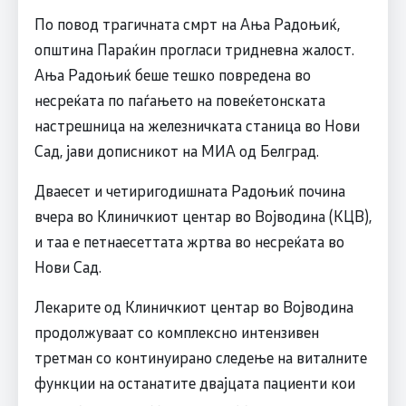
По повод трагичната смрт на Ања Радоњиќ,
општина Параќин прогласи тридневна жалост.
Ања Радоњиќ беше тешко повредена во
несреќата по паѓањето на повеќетонската
настрешница на железничката станица во Нови
Сад, јави дописникот на МИА од Белград.
Дваесет и четиригодишната Радоњиќ почина
вчера во Клиничкиот центар во Војводина (КЦВ),
и таа е петнаесеттата жртва во несреќата во
Нови Сад.
Лекарите од Клиничкиот центар во Војводина
продолжуваат со комплексно интензивен
третман со континуирано следење на виталните
функции на останатите двајцата пациенти кои