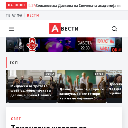
НАЈНОВО
20:24
Сиљановска Давкова на Свечената академија по повод „
|
ТВ АЛФА
ВЕСТИ
ВЕСТИ
ТОП
15:20
14:12
13:45
Просеко
Мицкоски за третата
матура 
Демографскиот аларм се
фаза од железничката
: Во
оценка 
засилува, во септември
делница Крива Паланка
 22
ќе имаме најмалку 3.000
– Деве Баир: Проектот
првачиња помалку
нема да заврши на
половина тунел во слепа
улица, сега имаме
целина
СВЕТ
Тридневна жалост во