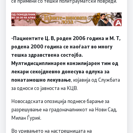
се примени со тешки политрауматски повреди.
-Пациентите Ц. В, роден 2006 година и М. Т,
родена 2000 година се наоѓаат во многу
тешка здравствена состојба.
Мултидисциплинарен конзилијарен тим од
лекари секојдневно донесува одлука за
понатамошно лекување
, изјавија од Службата
за односи со јавноста на КЦВ.
Новосадската опозиција поднесе барање за
разрешување на градоначалникот на Нови Сад,
Милан Ѓуриќ.
Во уривањето на настрешницата на