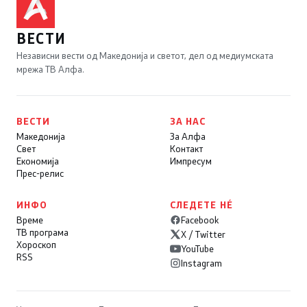
ВЕСТИ
Независни вести од Македонија и светот, дел од медиумската
мрежа ТВ Алфа.
ВЕСТИ
ЗА НАС
Македонија
За Алфа
Свет
Контакт
Економија
Импресум
Прес-релис
ИНФО
СЛЕДЕТЕ НÉ
Време
Facebook
ТВ програма
X / Twitter
Хороскоп
YouTube
RSS
Instagram