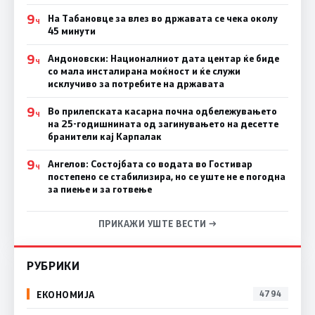
9
На Табановце за влез во државата се чека околу
Ч
45 минути
9
Андоновски: Националниот дата центар ќе биде
Ч
со мала инсталирана моќност и ќе служи
исклучиво за потребите на државата
9
Во прилепската касарна почна одбележувањето
Ч
на 25-годишнината од загинувањето на десетте
бранители кај Карпалак
9
Ангелов: Состојбата со водата во Гостивар
Ч
постепено се стабилизира, но се уште не е погодна
за пиење и за готвење
ПРИКАЖИ УШТЕ ВЕСТИ →
РУБРИКИ
ЕКОНОМИЈА
4794