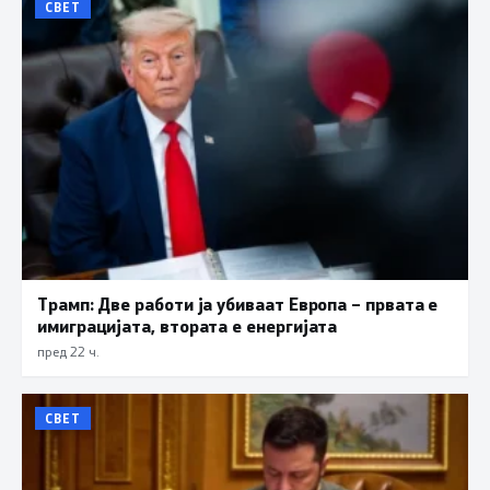
СВЕТ
Трамп: Две работи ја убиваат Европа – првата е
имиграцијата, втората е енергијата
пред 22 ч.
СВЕТ