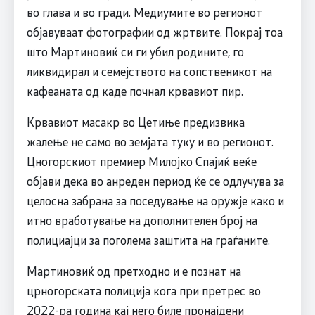
во глава и во гради. Медиумите во регионот
објавуваат фотографии од жртвите. Покрај тоа
што Мартиновиќ си ги убил родините, го
ликвидирал и семејството на сопственикот на
кафеаната од каде почнал крвавиот пир.
Крвавиот масакр во Цетиње предизвика
жалење не само во земјата туку и во регионот.
Цногорскиот премиер Милојко Спајиќ веќе
објави дека во анреден период ќе се одлучува за
целосна забрана за поседување на оружје како и
итно вработување на дополнителен број на
полициајци за поголема заштита на граѓаните.
Мартиновиќ од претходно и е познат на
црногорската полиција кога при претрес во
2022-ра година кај него биле пронајдени