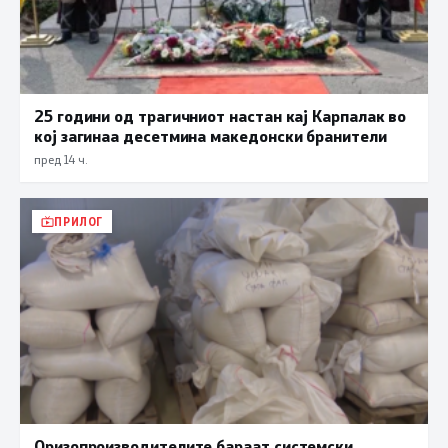
25 години од трагичниот настан кај Карпалак во
кој загинаа десетмина македонски бранители
пред 14 ч.
ПРИЛОГ
Оризопроизводителите бараат системски