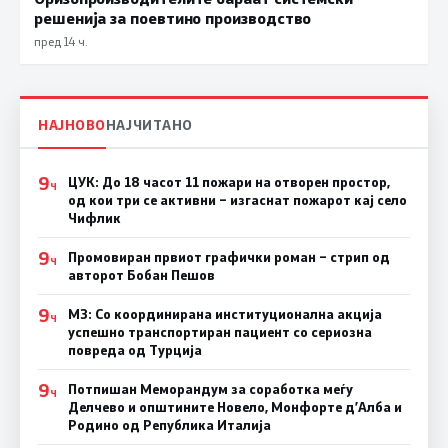
решенија за поевтино производство
пред 14 ч.
НАЈНОВО
НАЈЧИТАНО
9
ЦУК: До 18 часот 11 пожари на отворен простор,
Ч
од кои три се активни – изгаснат пожарот кај село
Чифлик
9
Промовиран првиот графички роман – стрип од
Ч
авторот Бобан Пешов
9
МЗ: Со координирана институционална акција
Ч
успешно транспортиран пациент со сериозна
повреда од Турција
9
Потпишан Меморандум за соработка меѓу
Ч
Делчево и општините Новело, Монфорте д’Алба и
Родино од Република Италија