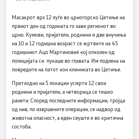
Масакрот врз 12 луѓе во црногорско Цетиње на
првиот ден од годината го зави регионот во
црно. Кумови, пријатели, роднини и две внучиња
на 10 и 12 годишна возраст се жртвите на 45
годишниот Ацо Мартиновиќ кој опколен од
полицијата си пукаше во главата. Им подлена на
повредите на патот кон клиниката во Цетиње.
Претходно на 5 локации усмрти 12 свои
роднини и пријатели, а четворица се тешко
ранети. Според последните информации, тројца
од нив, по извршените операции, се надвор од
животна опасност, а еден сеуште е во критична
состоба.