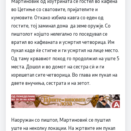
Мартиновиќ од изутрината се гостел во кафена
во Цетиње со сватовите, пријателите и
кумовите. Откако избила кавга со еден од
гостите, тој заминал дома да земе оружје. Со
пиштолот којшто нелегално го поседувал се
вратил во кафеаната и усмртил четворица. Им
пукал каде ќе стигне и ги усмртил на лице место.
Од таму крвавиот поход го продолжил на уште 5
места. Дошол и во домот на сестра сѝ и ги
изрешетал сите четворица. Во глава им пукал на
двете внучиња, сестрата и на зетот.
Наоружан со пиштол, Мартиновиќ се пуштил
уште на неколку локации. На жртвите им пукал