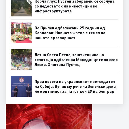
Корча плус: Пустец заборавен, се соочува
со недостаток на инвестиции во
инфраструктурата
Во Прилеп одбележани 25 години од
Карпалак: Нивната жртва е темел на
нашата одговорност
Летна Света Петка, заштитничка на
селото, ја одбележаа Македонците во село
Леска, Општина Пустец
Прва посета на украинскиот претседател
на Србија: Вучиќ му рече на Зеленски дека
не е оптимист за патот кон ЕУ на Белград