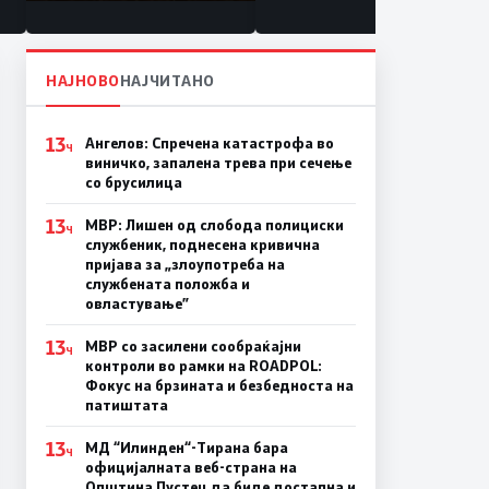
состојба
НАЈНОВО
НАЈЧИТАНО
13
Ангелов: Спречена катастрофа во
Ч
виничко, запалена трева при сечење
со брусилица
13
МВР: Лишен од слобода полициски
Ч
службеник, поднесена кривична
пријава за „злоупотреба на
службената положба и
овластување”
13
МВР со засилени сообраќајни
Ч
контроли во рамки на ROADPOL:
Фокус на брзината и безбедноста на
патиштата
13
МД “Илинден“-Тирана бара
Ч
официјалната веб-страна на
Општина Пустец да биде достапна и