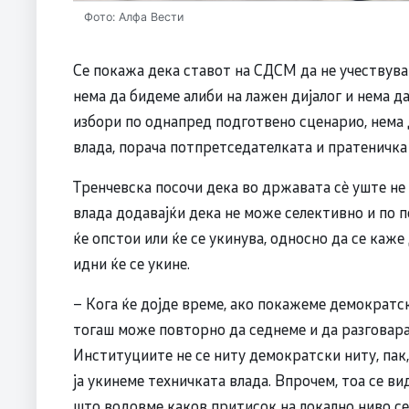
Фото: Алфа Вести
Се покажа дека ставот на СДСМ да не учествува
нема да бидеме алиби на лажен дијалог и нема 
избори по однапред подготвено сценарио, нема 
влада, порача потпретседателката и пратеничка
Тренчевска посочи дека во државата сè уште не
влада додавајќи дека не може селективно и по п
ќе опстои или ќе се укинува, односно да се каже 
идни ќе се укине.
– Кога ќе дојде време, ако покажеме демократс
тогаш може повторно да седнеме и да разговарам
Институциите не се ниту демократски ниту, пак,
ја укинеме техничката влада. Впрочем, тоа се ви
што водовме каков притисок на локално ниво с