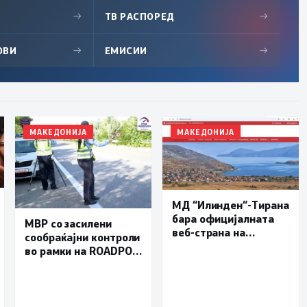
→
ТВ РАСПОРЕД
→
ОВИ
→
ЕМИСИИ
→
МАКЕДОНИЈА
МАКЕДОНИЈА
МД “Илинден“-Тирана
бара официјалната
МВР со засилени
веб-страна на
сообраќајни контроли
Општина Пустец да
во рамки на ROADPOL:
биде достапна и на
Фокус на брзината и
македонски јазик
безбедноста на
патиштата