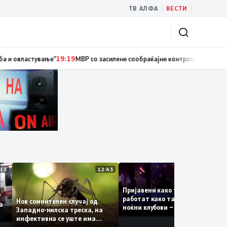
|
|
ТВ АЛФА
ВЕСТИ
иски службеник, поднесена кривична пријава за „злоупотреба на службе
13:13
12:43
12:
Пријавени како туристки, а
ваат
работат како танчерки во
Нов сомнителен случај од
те за
ноќни клубови – полицијата
Западно-нилска треска, на
откри сомнителна шема за
инфективна се уште има
можна трговија со луѓе
пациенти во критична