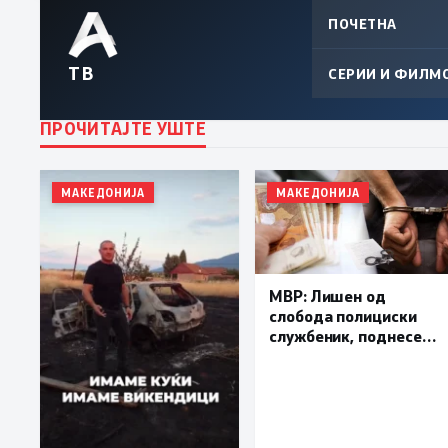
ПОЧЕТНА
ТВ
СЕРИИ И ФИЛМ
ПРОЧИТАЈТЕ УШТЕ
МАКЕДОНИЈА
МАКЕДОНИЈА
МВР: Лишен од
слобода полициски
службеник, поднесена
кривична пријава за
„злоупотреба на
службената положба
и овластување”