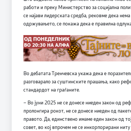
работи и преку Министерство за социјална полит
се најави лидерската средба, рековме дека нема
одржувањето, се покажа дека е правилна одлука
Во дебатата Тренчевска укажа дека е поразител
разговарало за суштинските прашања, како рефо
стандардот на граѓаните.
– Во јуни 2025 не се донесе ниеден закон од ре
пролонгира рокот, не се донесе ниеден од пакет
правото. Да, единствено имаме еден закон од тој
совет, во кој впрочем не се инкорпорирани ниту