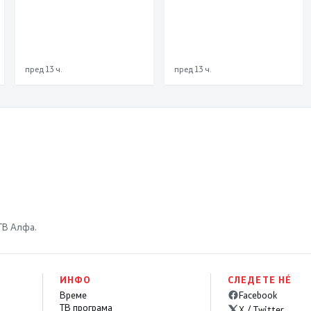
пред 13 ч.
пред 13 ч.
 ТВ Алфа.
ИНФО
СЛЕДЕТЕ НÉ
Време
Facebook
ТВ програма
X / Twitter