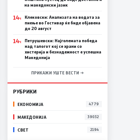
на македонски јазик
14
Клековски: Анализата на водата за
Ч
пиење во Гостивар ќе биде објавена
до 20 август
14
Петрушевски: Најголемата победа
Ч
над талогот кој се храни со
хистерија и безнадежност е успешна
Македонија
ПРИКАЖИ УШТЕ ВЕСТИ →
РУБРИКИ
ЕКОНОМИЈА
4779
МАКЕДОНИЈА
39032
СВЕТ
2194