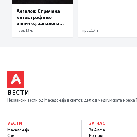
Ангелов: Спречена
катастрофа во
виничко, запалена
трева при сечење со
пред 13 ч.
пред 13 ч.
брусилица
ВЕСТИ
Независни вести од Македонија и светот, дел од медиумската мрежа
ВЕСТИ
ЗА НАС
Македонија
За Алфа
Свет
Контакт