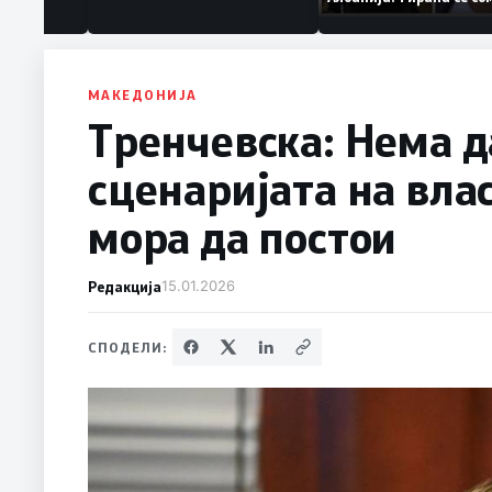
ваат „персона
дека работеле за
терористички орга
МАКЕДОНИЈА
Тренчевска: Нема д
сценаријата на вла
мора да постои
Редакција
15.01.2026
СПОДЕЛИ: