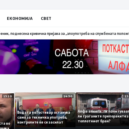
ЕКОНОМИЈА
СВЕТ
алена трева при сечење со брусилица
19:21
МВР: Лишен од слобода полиц
15:10
14:50
Алфа анкета: ги почиту
Водата во Гостивар останува
ли граѓаните препораки
само за техничка употреба,
топлотниот бран?
контролите ќе се засилат
 листа во
е сомнева