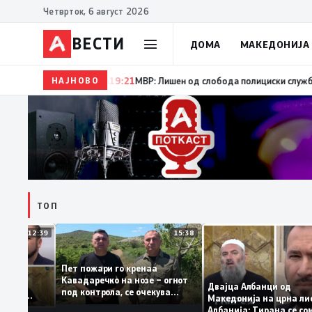
Четврток, 6 август 2026
ВЕСТИ
ДОМА
МАКЕДОНИЈА
НАЈНОВО
19:22
Ангелов: Спречена катастрофа во виничко, зап
ТОП
12:39
15:38
Пет пожари го кренаа
ама: За
Кавадаречко на нозе – огнот
форма му
Двајца Албанци од
под контрола, се очекува
анците од
Македонија на црна
целосно гаснење
а кога му гори
Албанија: Тирана с