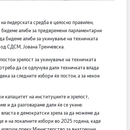
 на лидерската средба е целосно правилен,
да бидеме алиби за предвремени парламентарни
да бидеме алиби за укинување на техничката
 од СДСМ, Јована Тренчевска.
 постои зрелост за укинување на техничката
отреба да се одлучува дали техничката влада
дека за следните избори ќе постои, а за некои
ки капацитет на институциите и зрелост,
е и да разговараме дали ќе се укине.
 власта е демократски зрела за да можеме да
де и на локалните избори во 2025 година, каде
е изврши преку Министерство за внатрешни