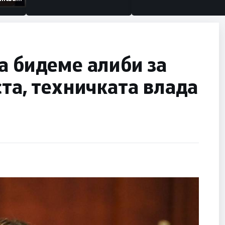
низации
а бидеме алиби за
ста, техничката влада