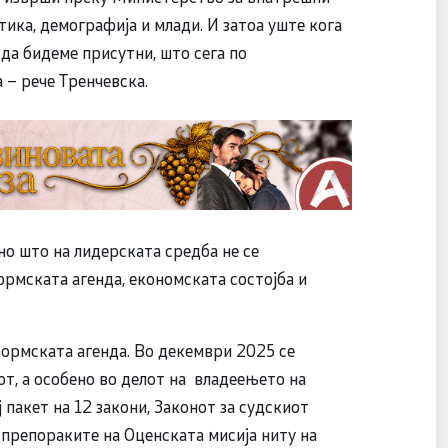
ика, демографија и млади. И затоа уште кога
 да бидеме присутни, што сега по
 – рече Тренчевска.
но што на лидерската средба не се
рмската агенда, економската состојба и
формската агенда. Во декември 2025 се
от, а особено во делот на владеењето на
 пакет на 12 закони, Законот за судскиот
 препораките на Оценската мисија ниту на