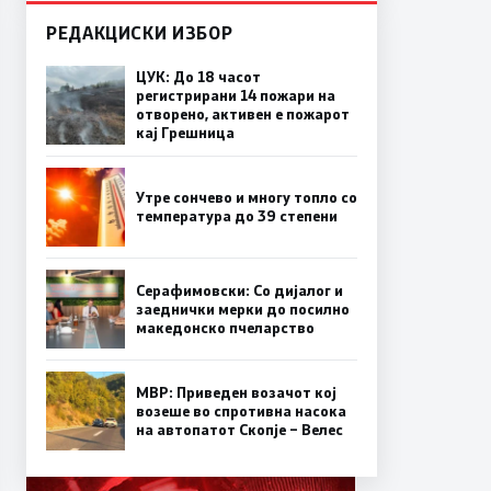
РЕДАКЦИСКИ ИЗБОР
ЦУК: До 18 часот
регистрирани 14 пожари на
отворено, активен е пожарот
кај Грешница
Утре сончево и многу топло со
температура до 39 степени
Серафимовски: Со дијалог и
заеднички мерки до посилно
македонско пчеларство
МВР: Приведен возачот кој
возеше во спротивна насока
на автопатот Скопје – Велес