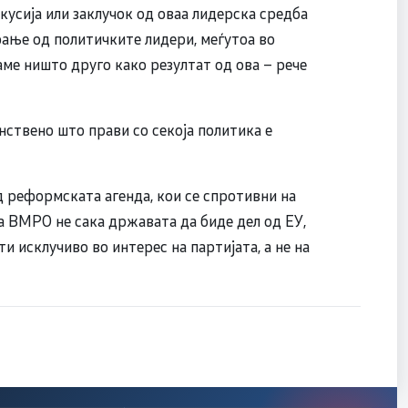
кусија или заклучок од оваа лидерска средба
рање од политичките лидери, меѓутоа во
маме ништо друго како резултат од ова – рече
ствено што прави со секоја политика е
 реформската агенда, кои се спротивни на
ка ВМРО не сака државата да биде дел од ЕУ,
ти исклучиво во интерес на партијата, а не на