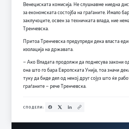
Венециската комисија. Не слушнавме ниедна дис
за економската состојба на граѓаните. Имало ба
заклучоците, освен за техничката влада, ние не
Тренчевска.
Притоа Тренчевска предупреди дека власта един
изолација на државата.
– Ако Владата продолжи да поднесува закони од
она што го бара Европската Унија, тоа значи де
туку да биде дел од некој друг сојуз што ќе рабо
граѓаните – рече Тренчевска.
СПОДЕЛИ: