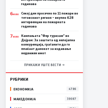
годинава
6
Секој ден просечно по 11 пожари во
МИН
тетовскиот регион – вкупно 628
интервенции на пожарната
годинава
7
Кампањата “Фер туризам” во
МИН
Дојран: За заштита од нелојална
конкуренција, граѓаните да го
плаќаат данокот за издавање
недвижен имот
ПРИКАЖИ УШТЕ ВЕСТИ →
РУБРИКИ
ЕКОНОМИЈА
4786
МАКЕДОНИЈА
39087