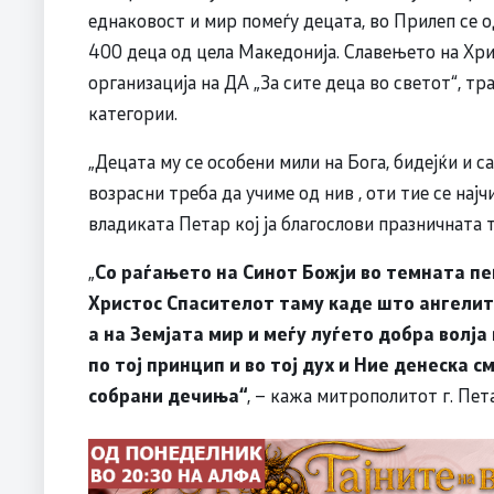
еднаковост и мир помеѓу децата, во Прилеп се
400 деца од цела Македонија. Славењето на Хрис
организација на ДА „За сите деца во светот“, тра
категории.
„Децата му се особени мили на Бога, бидејќи и са
возрасни треба да учиме од нив , оти тие се најч
владиката Петар кој ја благослови празничната 
„
Со раѓањето на Синот Божји во темната пеш
Христос Спасителот таму каде што ангелите
а на Земјата мир и меѓу луѓето добра волја
по тој принцип и во тој дух и Ние денеска с
собрани дечиња“
, – кажа митрополитот г. Пет