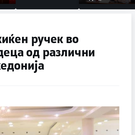
Коридор 8, Македонија
станува раскрсница на
Балканот
иќен ручек во
деца од различни
кедонија