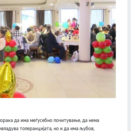
порака да има меѓусебно почитување, да нема
владува толеранцијата, но и да има љубов,