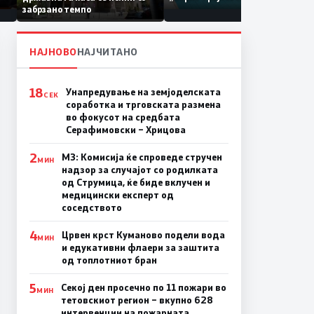
по штетите од невремето
забрзано темпо
НАЈНОВО
НАЈЧИТАНО
18
Унапредување на земјоделската
СЕК
соработка и трговската размена
во фокусот на средбата
Серафимовски – Хрицова
2
МЗ: Комисија ќе спроведе стручен
МИН
надзор за случајот со родилката
од Струмица, ќе биде вклучен и
медицински експерт од
соседството
4
Црвен крст Куманово подели вода
МИН
и едукативни флаери за заштита
од топлотниот бран
5
Секој ден просечно по 11 пожари во
МИН
тетовскиот регион – вкупно 628
интервенции на пожарната