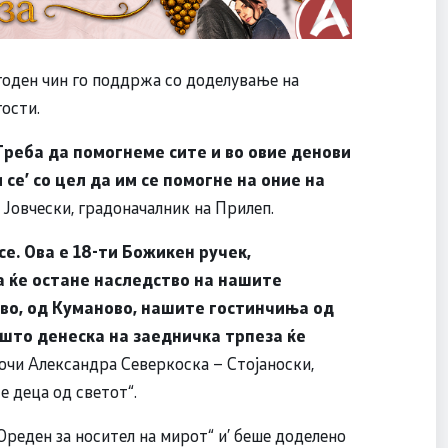
угоден чин го поддржа со доделување на
ости.
Треба да помогнеме сите и во овие денови
 се
’
со цел да им се помогне на оние на
Јовчески, градоначалник на Прилеп.
се. Ова е 18-ти Божикен ручек,
 ќе остане наследство на нашите
ово, од Куманово, нашите гостинчиња од
 што денеска на заедничка трпеза ќе
очи Александра Северкоска – Стојаноски,
е деца од светот“.
Ореден за носител на мирот“ и’ беше доделено