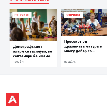
ПРИЛОГ
ПРИЛОГ
Просекот од
државната матура е
Демографскиот
многу добар со
аларм се засилува, во
оценка 3,66
септември ќе имаме
најмалку 3.000
пред 1 ч.
пред 1 ч.
првачиња помалку