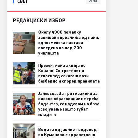
СВЕТ
2194
РЕДАКЦИСКИ ИЗБОР
Околу 4900 помалку
запишани првачиња од лани,
едносменска настава
воведена во над 200
училишта
Превентивна акција во
Кочани: Со тротинет и
велосипед секогаш вози
безбедно и според правилата
Јаневска: За трите закони за
високо образование не треба
бадентер, се надевам на брзо
усвојување зашто губат
младите
Водата од јавниот водовод
во Куманово е здравствено