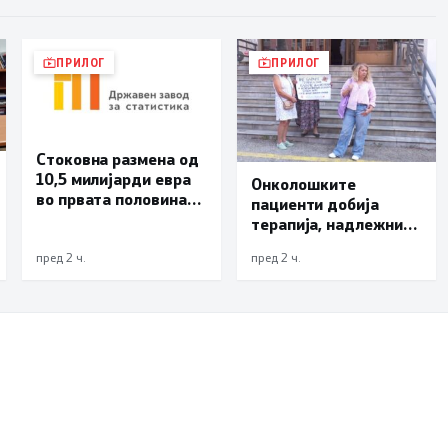
ПРИЛОГ
ПРИЛОГ
Стоковна размена од
10,5 милијарди евра
Онколошките
во првата половина
пациенти добија
од годината –
терапија, надлежните
Македонија го
бараат решение да
зголемува извозот
пред 2 ч.
пред 2 ч.
нема нови доцнења