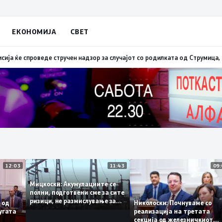
ЕКОНОМИЈА
СВЕТ
трговската размена во фокусот на средбата Серафимовски – Хрицова
14
12:03
11:43
Мицкоски: Акумулациите се
полни, подготвени сме за сите
ризици, не размислување за
рант од
Николоски: Почнуваме с
поскапување на струјата
а пругата
реализација на третата
секција од железничкио