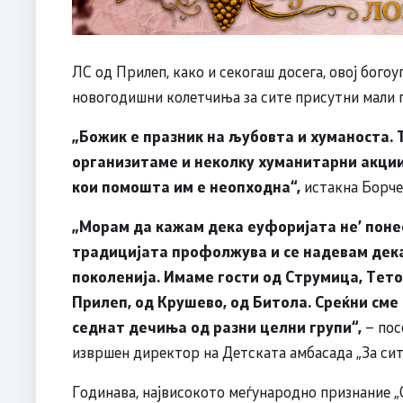
ЛС од Прилеп, како и секогаш досега, овој бого
новогодишни колетчиња за сите присутни мали г
„Божик е празник на љубовта и хуманоста. 
организитаме и неколку хуманитарни акции
кои помошта им е неопходна“,
истакна Борче 
„Морам да кажам дека еуфоријата не
’
поне
традицијата профолжува и се надевам дека
поколенија. Имаме гости од Струмица, Тет
Прилеп, од Крушево, од Битола. Среќни сме
седнат дечиња од разни целни групи“,
– пос
извршен директор на Детската амбасада „За сит
Годинава, највисокото меѓународно признание „