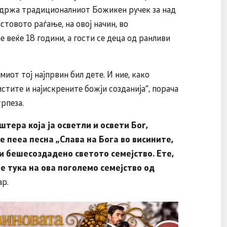
 одржа традиционалниот Божикен ручек за над
товото раѓање, на овој начин, во
е веќе 18 години, а гости се деца од ранливи
миот тој најпрвин бил дете. И ние, како
истите и најискрените божји созданија“, порача
трпеза.
тера која ја осветли и освети Бог,
 пееа песна „Слава на Бога во висините,
 и бешесоздадено светото семејство. Ете,
ме тука на ова поголемо семејство од
ар.