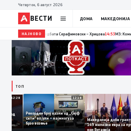
Четврток, 6 август 2026
ВЕСТИ
ДОМА
МАКЕДОНИЈА
НАЈНОВО
14:55
Унапредување на земјоделската соработка и 
ТОП
12:28
12:18
Рекорден број казни од „Сејф
сплашени од
сити“ во јули – најмногу за
олеми
Македонија доби г
брзо возење
олуираа во
149 милиони евра з
риоти
кон Бугарија