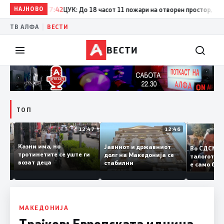
НАЈНОВО
17:42
ЦУК: До 18 часот 11 пожари на отворен простор, од кои 
|
ТВ АЛФА
ВЕСТИ
ВЕСТИ
ТОП
12:50
12:47
12:46
Казни има, но
Јавниот и државниот
Во СДСМ
дии и
тротинетите се уште ги
долг на Македонија се
талогот
возат деца
стабилни
е само 
ието
копија 
Заев
МАКЕДОНИЈА
Трајков: Европската иднина