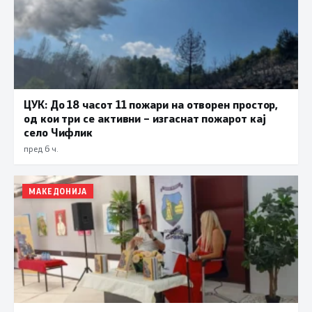
ЦУК: До 18 часот 11 пожари на отворен простор,
од кои три се активни – изгаснат пожарот кај
село Чифлик
пред 6 ч.
МАКЕДОНИЈА