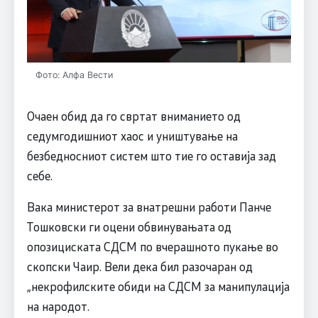
Фото: Алфа Вести
Очаен обид да го свртат вниманието од
седумгодишниот хаос и уништување на
безбедносниот систем што тие го оставија зад
себе.
Вака министерот за внатрешни работи Панче
Тошковски ги оцени обвинувањата од
опозициската СДСМ по вчерашното пукање во
скопски Чаир. Вели дека бил разочаран од
„некрофилските обиди на СДСМ за манипулација
на народот.