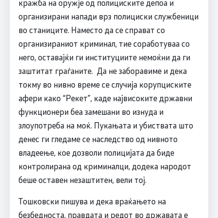
кражба на оружје од полициските депоа и
организирани напади врз полициски службеници
во станиците. Наместо да се справат со
организираниот криминал, тие соработуваа со
него, оставајќи ги институциите немоќни да ги
заштитат граѓаните. Да не заборавиме и дека
токму во нивно време се случија корупциските
афери како “Рекет”, каде највисоките државни
функционери беа замешани во изнуда и
злоупотреба на моќ. Пукањата и убиствата што
денес ги гледаме се наследство од нивното
владеење, кое дозволи полицијата да биде
контролирана од криминалци, додека народот
беше оставен незаштитен, вели тој.
Тошковски пишува и дека враќањето на
безбедноста, правдата и редот во државата е