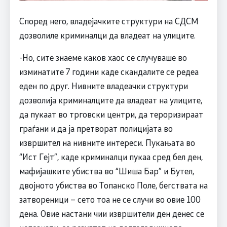
Според него, владејачките структури на СДСМ
дозволиле криминалци да владеат на улиците.
-Но, сите знаеме каков хаос се случуваше во
изминатите 7 години каде скандалите се редеа
еден по друг. Нивните владеачки структури
дозволија криминалците да владеат на улиците,
да пукаат во трговски центри, да тероризираат
граѓани и да ја претворат полицијата во
извршител на нивните интереси. Пукањата во
“Ист Гејт”, каде криминалци пукаа сред бел ден,
мафијашките убиства во “Шиша Бар” и Бутел,
двојното убиства во Топанско Поле, бегствата на
затвореници – сето тоа не се случи во овие 100
дена. Овие настани чии извршители ден денес се