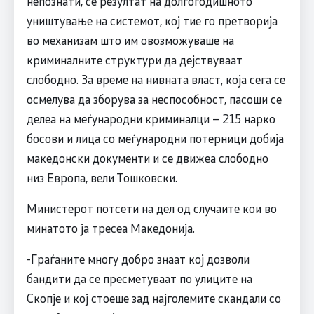
непознати, се резултат на долгогодишното
уништување на системот, кој тие го претворија
во механизам што им овозможуваше на
криминалните структури да дејствуваат
слободно. За време на нивната власт, која сега се
осмелува да зборува за неспособност, пасоши се
делеа на меѓународни криминалци – 215 нарко
босови и лица со меѓународни потерници добија
македонски документи и се движеа слободно
низ Европа, вели Тошковски.
Министерот потсети на дел од случаите кои во
минатото ја тресеа Македонија.
-Граѓаните многу добро знаат кој дозволи
бандити да се пресметуваат по улиците на
Скопје и кој стоеше зад најголемите скандали со