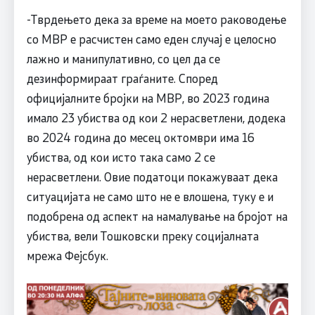
-Тврдењето дека за време на моето раководење
со МВР е расчистен само еден случај е целосно
лажно и манипулативно, со цел да се
дезинформираат граѓаните. Според
официјалните бројки на МВР, во 2023 година
имало 23 убиства од кои 2 нерасветлени, додека
во 2024 година до месец октомври има 16
убиства, од кои исто така само 2 се
нерасветлени. Овие податоци покажуваат дека
ситуацијата не само што не е влошена, туку е и
подобрена од аспект на намалување на бројот на
убиства, вели Тошковски преку социјалната
мрежа Фејсбук.