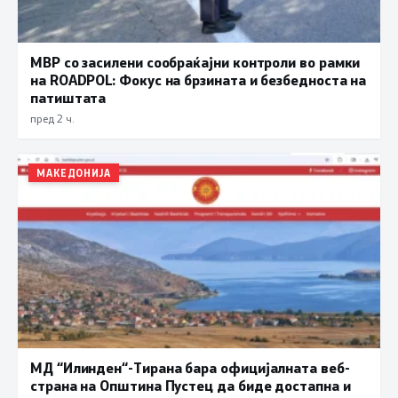
МВР со засилени сообраќајни контроли во рамки
на ROADPOL: Фокус на брзината и безбедноста на
патиштата
пред 2 ч.
МАКЕДОНИЈА
МД “Илинден“-Тирана бара официјалната веб-
страна на Општина Пустец да биде достапна и