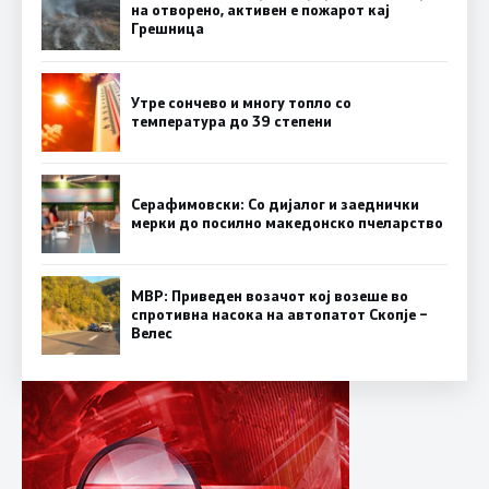
на отворено, активен е пожарот кај
Грешница
Утре сончево и многу топло со
температура до 39 степени
Серафимовски: Со дијалог и заеднички
мерки до посилно македонско пчеларство
МВР: Приведен возачот кој возеше во
спротивна насока на автопатот Скопје –
Велес