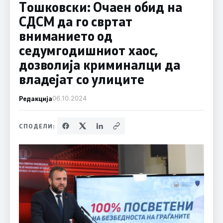
Тошковски: Очаен обид на
СДСМ да го свртат
вниманието од
седумгодишниот хаос,
дозволија криминалци да
владејат со улиците
Редакција
06.10.2024
СПОДЕЛИ: