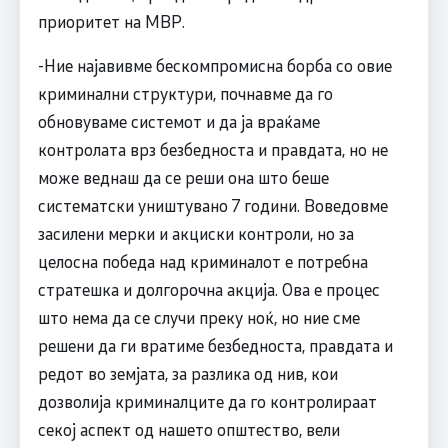
приоритет на МВР.
-Ние најавивме бескомпромисна борба со овие
криминални структури, почнавме да го
обновуваме системот и да ја враќаме
контролата врз безбедноста и правдата, но не
може веднаш да се реши она што беше
систематски уништувано 7 години. Воведовме
засилени мерки и акциски контроли, но за
целосна победа над криминалот е потребна
стратешка и долгорочна акција. Ова е процес
што нема да се случи преку ноќ, но ние сме
решени да ги вратиме безбедноста, правдата и
редот во земјата, за разлика од нив, кои
дозволија криминалците да го контролираат
секој аспект од нашето општество, вели