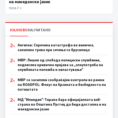
на македонски јазик
пред 2 ч.
НАЈНОВО
НАЈЧИТАНО
2
Ангелов: Спречена катастрофа во виничко,
Ч
запалена трева при сечење со брусилица
2
МВР: Лишен од слобода полициски службеник,
Ч
поднесена кривична пријава за „злоупотреба на
службената положба и овластување”
2
МВР со засилени сообраќајни контроли во рамки
Ч
на ROADPOL: Фокус на брзината и безбедноста на
патиштата
2
МД “Илинден“-Тирана бара официјалната веб-
Ч
страна на Општина Пустец да биде достапна и на
македонски јазик