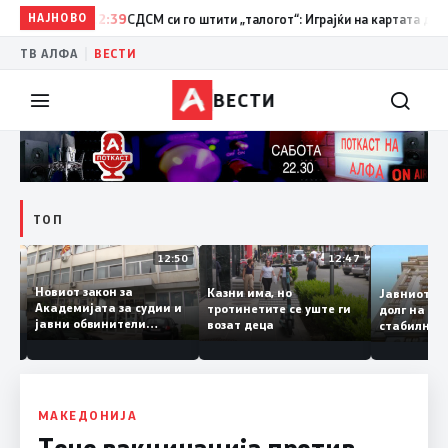
НАЈНОВО
12:39
СДСМ си го штити „талогот“: Играјќи на картата дека се 
|
ТВ АЛФА
ВЕСТИ
ВЕСТИ
ТОП
18:06
12:50
12:47
Новиот закон за
Казни има, но
Јавниот
Академијата за судии и
тротинетите се уште ги
долг на
јавни обвинители
возат деца
стабил
наскоро во Собранието
о ниво
МАКЕДОНИЈА
Тече вакцинација против