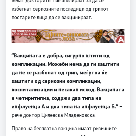
избегнат сериозните последици од грипот
постарите лица да се вакцинираат.
“Вакцината е добра, сигурно штити од
компликации. Можеби нема да ги заштити
да не се разболат од грип, меѓутоа ќе
заштити од сериозни компликации,
хоспитализации и несакан исход. Вакцината
е четиритипна, содржи два типа на
инфлуенца А и два типа на инфлуенца Б.” –
рече доктор Цилевска Младеновска.
Право на бесплатна вакцина имаат ризичните