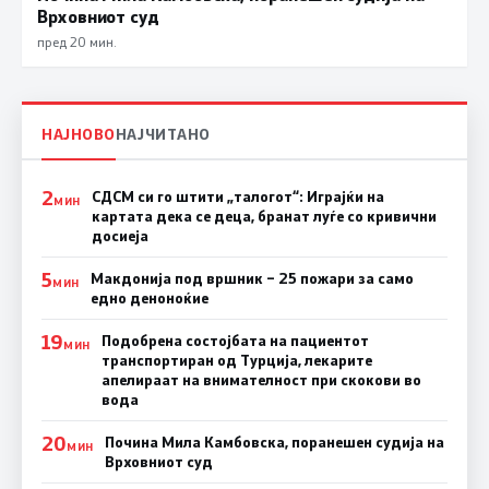
Врховниот суд
пред 20 мин.
НАЈНОВО
НАЈЧИТАНО
2
СДСМ си го штити „талогот“: Играјќи на
МИН
картата дека се деца, бранат луѓе со кривични
досиеја
5
Макдонија под вршник – 25 пожари за само
МИН
едно деноноќие
19
Подобрена состојбата на пациентот
МИН
транспортиран од Турција, лекарите
апелираат на внимателност при скокови во
вода
20
Почина Мила Камбовска, поранешен судија на
МИН
Врховниот суд