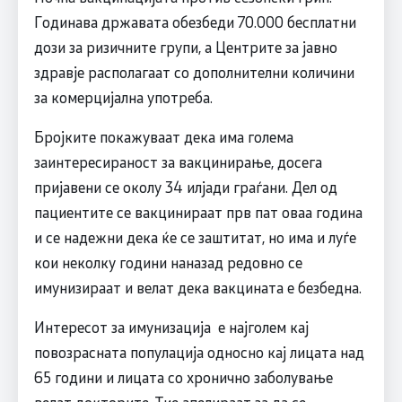
Годинава државата обезбеди 70.000 бесплатни
дози за ризичните групи, а Центрите за јавно
здравје располагаат со дополнителни количини
за комерцијална употреба.
Бројките покажуваат дека има голема
заинтересираност за вакцинирање, досега
пријавени се околу 34 илјади граѓани. Дел од
пациентите се вакцинираат прв пат оваа година
и се надежни дека ќе се заштитат, но има и луѓе
кои неколку години наназад редовно се
имунизираат и велат дека вакцината е безбедна.
Интересот за имунизација е најголем кај
повозрасната популација односно кај лицата над
65 години и лицата со хронично заболување
велат докторите. Тие апелираат за да се