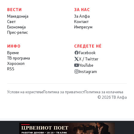
ВЕСТИ
ЗА НАС
Македонија
За Алфа
Свет
Контакт
Економија
Импресум
Прес-релис
ИНФО
СЛЕДЕТЕ НÉ
Време
Facebook
ТВ програма
X / Twitter
Хороскоп
YouTube
RSS
Instagram
Услови на користење
Политика за приватност
Политика за колачиња
© 2026 ТВ Алфа