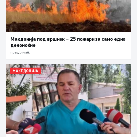
Макдонија под вршник – 25 пожари за само едно
деноноќие
пред 5 мин.
МАКЕДОНИЈА