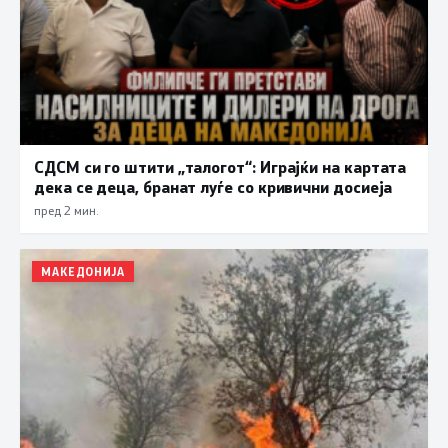
СДСМ си го штити „талогот“: Играјќи на картата
дека се деца, бранат луѓе со кривични досиеја
пред 2 мин.
МАКЕДОНИЈА