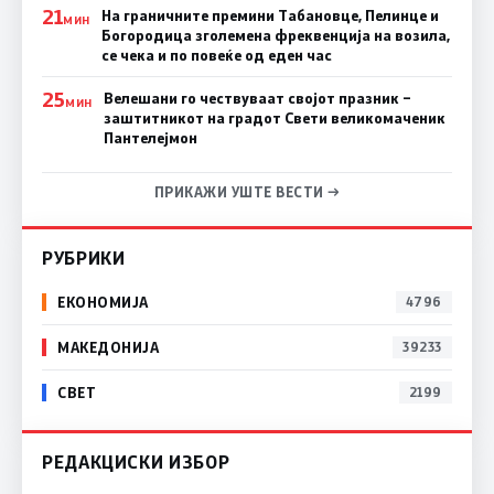
21
На граничните премини Табановце, Пелинце и
МИН
Богородица зголемена фреквенција на возила,
се чека и по повеќе од еден час
25
Велешани го чествуваат својот празник –
МИН
заштитникот на градот Свети великомаченик
Пантелејмон
ПРИКАЖИ УШТЕ ВЕСТИ →
РУБРИКИ
ЕКОНОМИЈА
4796
МАКЕДОНИЈА
39233
СВЕТ
2199
РЕДАКЦИСКИ ИЗБОР