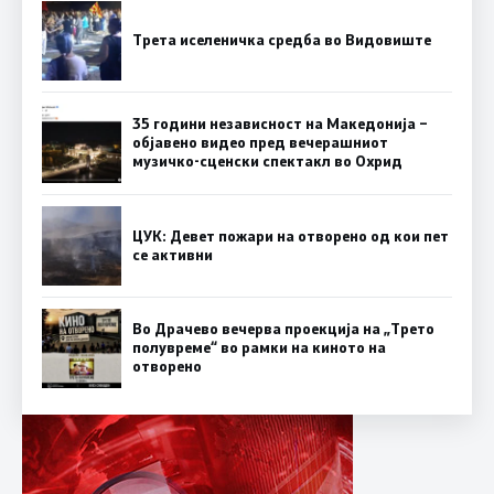
Трета иселеничка средба во Видовиште
35 години независност на Македонија –
објавено видео пред вечерашниот
музичко-сценски спектакл во Охрид
ЦУК: Девет пожари на отворено од кои пет
се активни
Во Драчево вечерва проекција на „Трето
полувреме“ во рамки на киното на
отворено