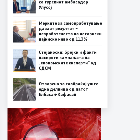
со турскиот амбасадор
Улусој
Мерките за самовработување
даваат резултат –
невработеноста на историски
најниско ниво од 11,3%
Стојаноски: Бројки и факти
наспроти кампањата на
„економските експерти“ од
СДСM
Отворена за сообраќај уште
една делница од патот
Елбасан-Ќафасан