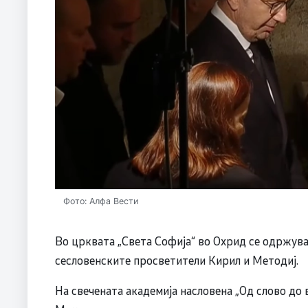
Фото: Алфа Вести
Во црквата „Света Софија“ во Охрид се одржува
сесловенските просветители Кирил и Методиј.
На свечената академија насловена „Од слово до 