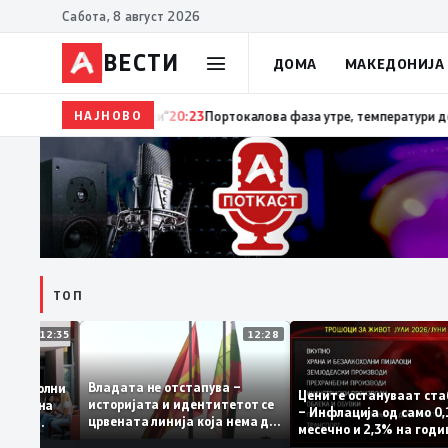
Сабота, 8 август 2026
ВЕСТИ
ДОМА
МАКЕДОНИЈА
НАЈНОВО
20:24
Сиљановска Давкова на Свечената академија
ТОП
12:35
12:28
Владата не отстапува –
 се задоволни
Цените остануваат 
историјата и идентитетот се
чениците на
– Инфлација од само
црвената линија која нема да
ржавната
месечно и 2,3% на 
се погази
ниво