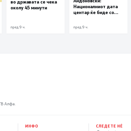
Андоновски:
во државата се чека
Националниот дата
околу 45 минути
центар ќе биде со
мала инсталирана
моќност и ќе служи
пред 9 ч.
пред 9 ч.
исклучиво за
потребите на
државата
 ТВ Алфа.
ИНФО
СЛЕДЕТЕ НÉ