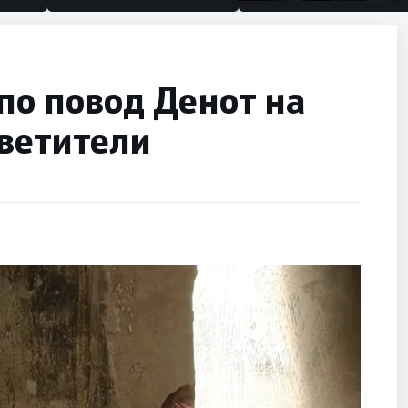
половина тунел во слепа
улица, сега имаме целин
по повод Денот на
светители