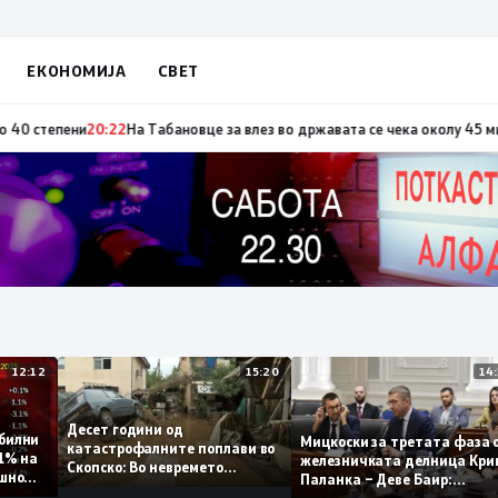
ЕКОНОМИЈА
СВЕТ
 по повод „30 години Општина Вевчани“
20:23
Портокалова фаза утре, т
12:12
15:20
Десет години од
стабилни
Мицкоски за третата фа
катастрофалните поплави во
 0,1% на
железничката делница 
Скопско: Во невремето
годишно
Паланка – Деве Баир:
загинаа 22 лица
Проектот нема да заврш