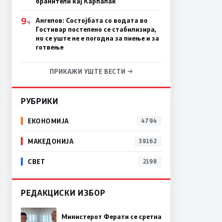
бранители кај Карпалак
9
Ангелов: Состојбата со водата во
Ч
Гостивар постепено се стабилизира,
но се уште не е погодна за пиење и за
готвење
ПРИКАЖИ УШТЕ ВЕСТИ →
РУБРИКИ
ЕКОНОМИЈА
4794
МАКЕДОНИЈА
39162
СВЕТ
2198
РЕДАКЦИСКИ ИЗБОР
Министерот Ферати се сретна