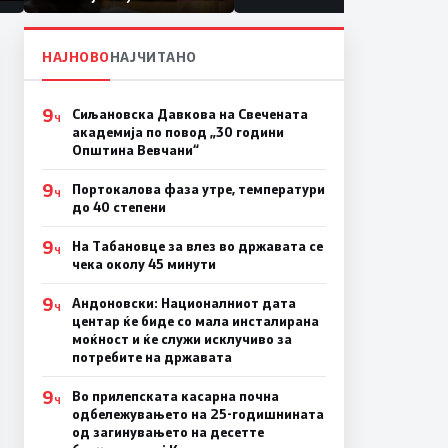
првачиња помалку
а
НАЈНОВО
НАЈЧИТАНО
9
Сиљановска Давкова на Свечената
Ч
академија по повод „30 години
Општина Вевчани“
9
Портокалова фаза утре, температури
Ч
до 40 степени
9
На Табановце за влез во државата се
Ч
чека околу 45 минути
9
Андоновски: Националниот дата
Ч
центар ќе биде со мала инсталирана
моќност и ќе служи исклучиво за
потребите на државата
9
Во прилепската касарна почна
Ч
одбележувањето на 25-годишнината
од загинувањето на десетте