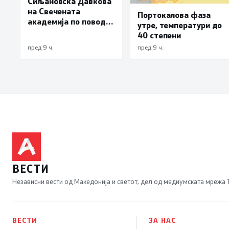
Сиљановска Давкова
на Свечената
Портокалова фаза
академија по повод
утре, температури до
„30 години Општина
40 степени
Вевчани“
пред 9 ч.
пред 9 ч.
ВЕСТИ
Независни вести од Македонија и светот, дел од медиумската мрежа
ВЕСТИ
ЗА НАС