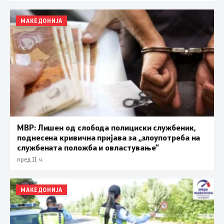
МАКЕДОНИЈА
МВР: Лишен од слобода полициски службеник,
поднесена кривична пријава за „злоупотреба на
службената положба и овластување”
пред 11 ч.
МАКЕДОНИЈА