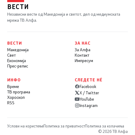
ВЕСТИ
Независни вести од Македонија и светот, дел од медиумската
мрежа ТВ Алфа.
ВЕСТИ
ЗА НАС
Македонија
За Алфа
Свет
Контакт
Економија
Импресум
Прес-релис
ИНФО
СЛЕДЕТЕ НÉ
Време
Facebook
ТВ програма
X / Twitter
Хороскоп
YouTube
RSS
Instagram
Услови на користење
Политика за приватност
Политика за колачиња
© 2026 ТВ Алфа