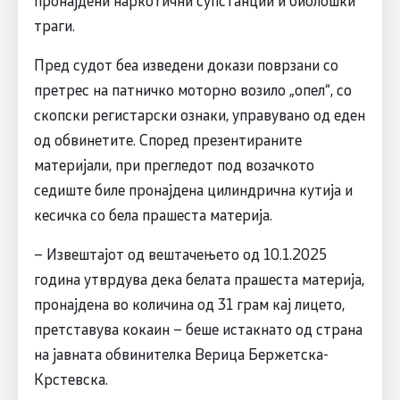
пронајдени наркотични супстанции и биолошки
траги.
Пред судот беа изведени докази поврзани со
претрес на патничко моторно возило „опел“, со
скопски регистарски ознаки, управувано од еден
од обвинетите. Според презентираните
материјали, при прегледот под возачкото
седиште биле пронајдена цилиндрична кутија и
кесичка со бела прашеста материја.
– Извештајот од вештачењето од 10.1.2025
година утврдува дека белата прашеста материја,
пронајдена во количина од 31 грам кај лицето,
претставува кокаин – беше истакнато од страна
на јавната обвинителка Верица Бержетска-
Крстевска.