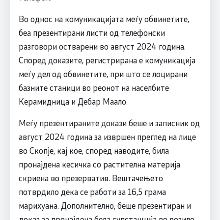
Во однос на комуникацијата меѓу обвинетите,
беа презентирани листи од телефонски
разговори остварени во август 2024 година.
Според доказите, регистрирана е комуникација
меѓу дел од обвинетите, при што се лоцирани
базните станици во реонот на населбите
Керамидница и Дебар Маало.
Меѓу презентираните докази беше и записник од
август 2024 година за извршен преглед на лице
во Скопје, кај кое, според наводите, била
пронајдена кесичка со растителна материја
скриена во презерватив. Вештачењето
потврдило дека се работи за 16,5 грама
марихуана. Дополнително, беше презентиран и
доказ за пронајдена бела супстанција во возило