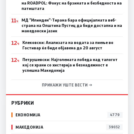
на ROADPOL: Фокус на брзината и безбедноста на
патиштата
11
МД “Илинден“-Тирана бара официјалната веб-
Ч
страна на Општина Пустец да биде достапна и на
македонски јазик
12
Клековски: Анализата на водата за пиење во
Ч
Гостивар ќе биде објавена до 20 август
12
Петрушевски: Најголемата победа над талогот
Ч
кој се храни со хистерија и безнадежност е
успешна Македонија
ПРИКАЖИ УШТЕ ВЕСТИ →
РУБРИКИ
ЕКОНОМИЈА
4779
МАКЕДОНИЈА
39032