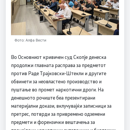
Фото: Алфа Вести
Во Основниот кривичен суд Скопје денеска
продолжи главната расправа за предметот
против Раде Трајковски-Штекли и другите
обвинети за неовластено производство и
пуштање во промет наркотични дроги. На
денешното рочиште беа презентирани
материјални докази, вклучувајќи записници за
претрес, потврди за привремено одземени
предмети и форензички вештачења за