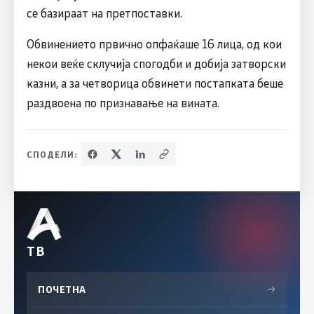
се базираат на претпоставки.
Обвинението првично опфаќаше 16 лица, од кои
некои веќе склучија спогодби и добија затворски
казни, а за четворица обвинети постапката беше
раздвоена по признавање на вината.
СПОДЕЛИ:
ТВ
ПОЧЕТНА
→