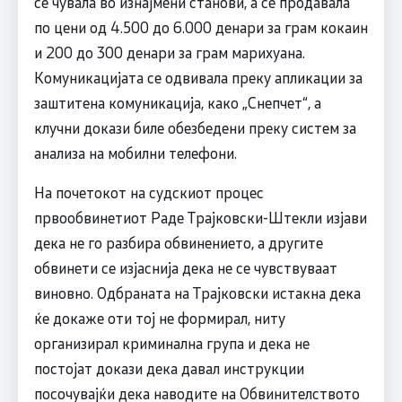
се чувала во изнајмени станови, а се продавала
по цени од 4.500 до 6.000 денари за грам кокаин
и 200 до 300 денари за грам марихуана.
Комуникацијата се одвивала преку апликации за
заштитена комуникација, како „Снепчет“, а
клучни докази биле обезбедени преку систем за
анализа на мобилни телефони.
На почетокот на судскиот процес
првообвинетиот Раде Трајковски-Штекли изјави
дека не го разбира обвинението, а другите
обвинети се изјаснија дека не се чувствуваат
виновно. Одбраната на Трајковски истакна дека
ќе докаже оти тој не формирал, ниту
организирал криминална група и дека не
постојат докази дека давал инструкции
посочувајќи дека наводите на Обвинителството