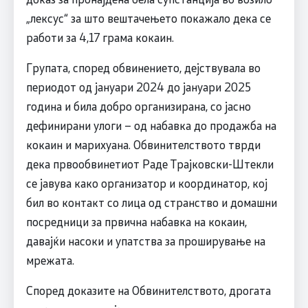
„лексус“ за што вештачењето покажало дека се
работи за 4,17 грама кокаин.
Групата, според обвинението, дејствувала во
периодот од јануари 2024 до јануари 2025
година и била добро организирана, со јасно
дефинирани улоги – од набавка до продажба на
кокаин и марихуана. Обвинителството тврди
дека првообвинетиот Раде Трајковски-Штекли
се јавува како организатор и координатор, кој
бил во контакт со лица од странство и домашни
посредници за првична набавка на кокаин,
давајќи насоки и упатства за проширување на
мрежата.
Според доказите на Обвинителството, дрогата