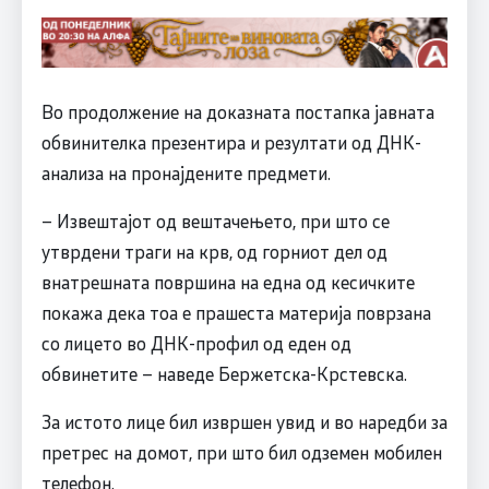
Во продолжение на доказната постапка јавната
обвинителка презентира и резултати од ДНК-
анализа на пронајдените предмети.
– Извештајот од вештачењето, при што се
утврдени траги на крв, од горниот дел од
внатрешната површина на една од кесичките
покажа дека тоа е прашеста материја поврзана
со лицето во ДНК-профил од еден од
обвинетите – наведе Бержетска-Крстевска.
За истото лице бил извршен увид и во наредби за
претрес на домот, при што бил одземен мобилен
телефон.