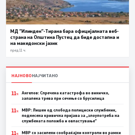
МД “Илинден“-Тирана бара официјалната веб-
страна на Општина Пустец да биде достапна и
на македонски јазик
пред 11 ч.
НАЈНОВО
НАЈЧИТАНО
11
Ангелов: Спречена катастрофа во виничко,
Ч
запалена трева при сечење со брусилица
11
МВР: Лишен од слобода полициски службеник,
Ч
поднесена кривична пријава за „злоупотреба на
службената положба и овластување”
11
МВР со засилени сообраќајни контроли во рамки
Ч