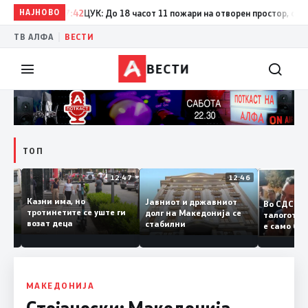
НАЈНОВО
17:42
ЦУК: До 18 часот 11 пожари на отворен простор, од кои т
|
ТВ АЛФА
ВЕСТИ
ВЕСТИ
ТОП
12:50
12:47
12:46
Казни има, но
Јавниот и државниот
Во СДС
дии и
тротинетите се уште ги
долг на Македонија се
талого
возат деца
стабилни
е само 
нието
копија 
Заев
МАКЕДОНИЈА
Стојаноски: Македонија