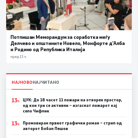
Потпишан Меморандум за соработка меѓу
Делчево и општините Новело, Монфорте д’Алба
и Родино од Република Италија
пред 13 ч.
НАЈНОВО
НАЈЧИТАНО
13
ЦУК: До 18 часот 11 пожари на отворен простор,
Ч
од кои три се активни – изгаснат пожарот кај
село Чифлик
13
Промовиран првиот графички роман – стрип од
Ч
авторот Бобан Пешов