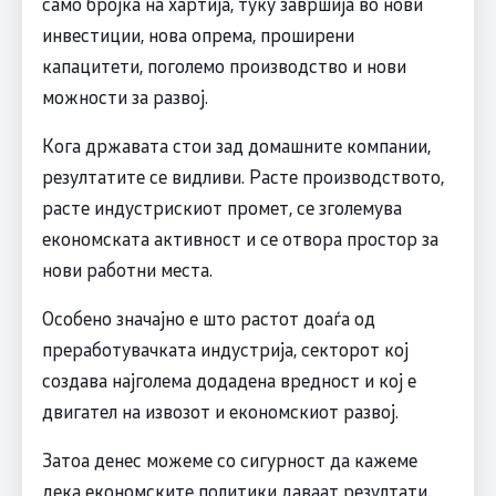
само бројка на хартија, туку завршија во нови
инвестиции, нова опрема, проширени
капацитети, поголемо производство и нови
можности за развој.
Кога државата стои зад домашните компании,
резултатите се видливи. Расте производството,
расте индустрискиот промет, се зголемува
економската активност и се отвора простор за
нови работни места.
Особено значајно е што растот доаѓа од
преработувачката индустрија, секторот кој
создава најголема додадена вредност и кој е
двигател на извозот и економскиот развој.
Затоа денес можеме со сигурност да кажеме
дека економските политики даваат резултати.