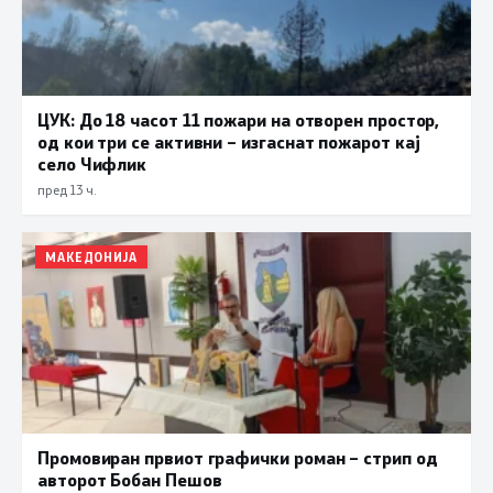
ЦУК: До 18 часот 11 пожари на отворен простор,
од кои три се активни – изгаснат пожарот кај
село Чифлик
пред 13 ч.
МАКЕДОНИЈА
Промовиран првиот графички роман – стрип од
авторот Бобан Пешов