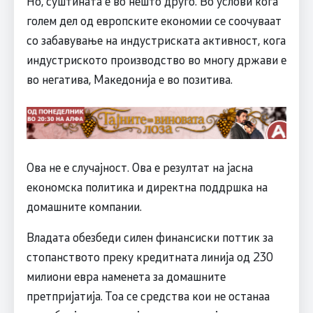
Но, суштината е во нешто друго. Во услови кога
голем дел од европските економии се соочуваат
со забавување на индустриската активност, кога
индустриското производство во многу држави е
во негатива, Македонија е во позитива.
Ова не е случајност. Ова е резултат на јасна
економска политика и директна поддршка на
домашните компании.
Владата обезбеди силен финансиски поттик за
стопанството преку кредитната линија од 230
милиони евра наменета за домашните
претпријатија. Тоа се средства кои не останаа