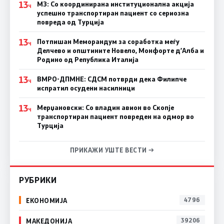
13
МЗ: Со координирана институционална акција
Ч
успешно транспортиран пациент со сериозна
повреда од Турција
13
Потпишан Меморандум за соработка меѓу
Ч
Делчево и општините Новело, Монфорте д’Алба и
Родино од Република Италија
13
ВМРО-ДПМНЕ: СДСM потврди дека Филипче
Ч
испратил осудени насилници
13
Мерџановски: Со владин авион во Скопје
Ч
транспортиран пациент повреден на одмор во
Турција
ПРИКАЖИ УШТЕ ВЕСТИ →
РУБРИКИ
ЕКОНОМИЈА
4796
МАКЕДОНИЈА
39206