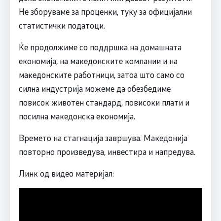
Не зборуваме за проценки, туку за официјални
статистички податоци.
Ќе продолжиме со поддршка на домашната
економија, на македонските компании и на
македонските работници, затоа што само со
силна индустрија можеме да обезбедиме
повисок животен стандард, повисоки плати и
посилна македонска економија.
Времето на стагнација завршува. Македонија
повторно произведува, инвестира и напредува.
Линк од видео материјал: