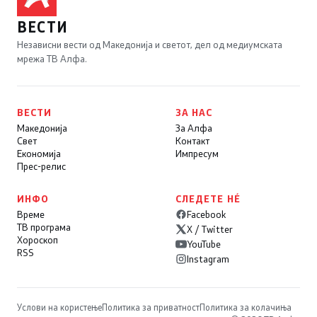
ВЕСТИ
Независни вести од Македонија и светот, дел од медиумската
мрежа ТВ Алфа.
ВЕСТИ
ЗА НАС
Македонија
За Алфа
Свет
Контакт
Економија
Импресум
Прес-релис
ИНФО
СЛЕДЕТЕ НÉ
Време
Facebook
ТВ програма
X / Twitter
Хороскоп
YouTube
RSS
Instagram
Услови на користење
Политика за приватност
Политика за колачиња