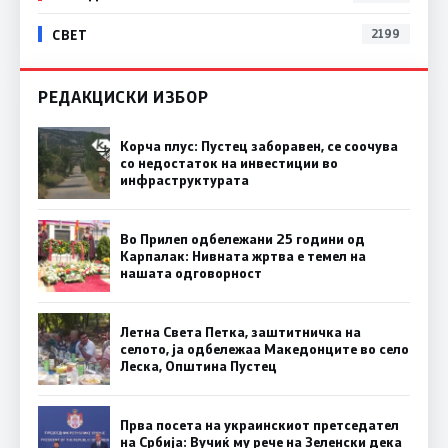
СВЕТ
2199
РЕДАКЦИСКИ ИЗБОР
Корча плус: Пустец заборавен, се соочува
со недостаток на инвестиции во
инфраструктурата
Во Прилеп одбележани 25 години од
Карпалак: Нивната жртва е темел на
нашата одговорност
Летна Света Петка, заштитничка на
селото, ја одбележаа Македонците во село
Леска, Општина Пустец
Прва посета на украинскиот претседател
на Србија: Вучиќ му рече на Зеленски дека