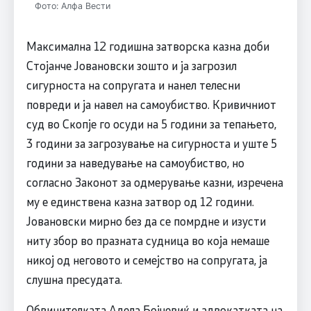
Фото: Алфа Вести
Максимална 12 годишна затворска казна доби
Стојанче Јовановски зошто и ја загрозил
сигурноста на сопругата и нанел телесни
повреди и ја навел на самоубиство. Кривичниот
суд во Скопје го осуди на 5 години за тепањето,
3 години за загрозување на сигурноста и уште 5
години за наведување на самоубиство, но
согласно Законот за одмерување казни, изречена
му е единствена казна затвор од 12 години.
Јовановски мирно без да се помрдне и изусти
ниту збор во празната судница во која немаше
никој од неговото и семејство на сопругата, ја
слушна пресудата.
Обвинителката Адела Бојчевиќ и адвокатката на