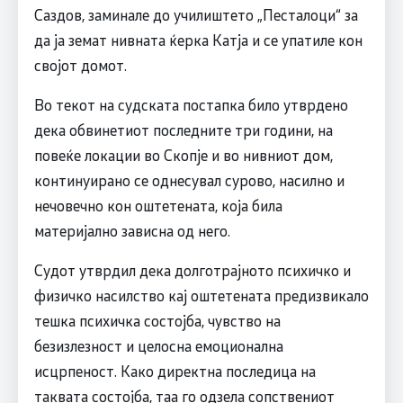
Саздов, заминале до училиштето „Песталоци“ за
да ја земат нивната ќерка Катја и се упатиле кон
својот домот.
Во текот на судската постапка било утврдено
дека обвинетиот последните три години, на
повеќе локации во Скопје и во нивниот дом,
континуирано се однесувал сурово, насилно и
нечовечно кон оштетената, која била
материјално зависна од него.
Судот утврдил дека долготрајното психичко и
физичко насилство кај оштетената предизвикало
тешка психичка состојба, чувство на
безизлезност и целосна емоционална
исцрпеност. Како директна последица на
таквата состојба, таа го одзела сопствениот