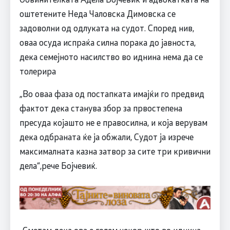
оштетените Неда Чаловска Димовска се
задоволни од одлуката на судот. Според нив,
оваа осуда испраќа силна порака до јавноста,
дека семејното насилство во иднина нема да се
толерира
„Во оваа фаза од постапката имајќи го предвид
фактот дека станува збор за првостепена
пресуда којашто не е правосилна, и која верувам
дека одбраната ќе ја обжали, Судот ја изрече
максималната казна затвор за сите три кривични
дела“,рече Бојчевиќ.