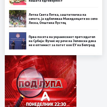
нашата одговорност
Летна Света Петка, заштитничка на
селото, ја одбележаа Македонците во село
Леска, Општина Пустец
Прва посета на украинскиот претседател
на Србија: Вучиќ му рече на Зеленски дека
не е оптимист за патот кон ЕУ на Белград