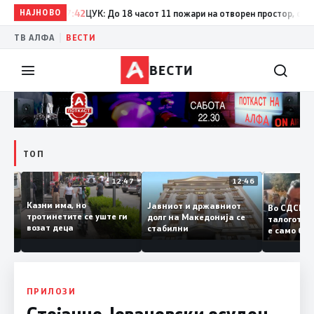
НАЈНОВО
17:42
ЦУК: До 18 часот 11 пожари на отворен простор, од кои т
|
ТВ АЛФА
ВЕСТИ
ВЕСТИ
ТОП
12:50
12:47
12:46
Казни има, но
Јавниот и државниот
Во СДС
дии и
тротинетите се уште ги
долг на Македонија се
талого
возат деца
стабилни
е само 
нието
копија 
Заев
ПРИЛОЗИ
Стојанче Јовановски осуден