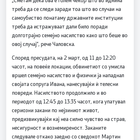
„Сметам дека ова е голем чекор што во иднина
треба да се следи заради тоа што во случаи на
самоубиство понатаму државните институции
треба да истражуваат дали било поради
долготрајно семејно насилство како што беше во
овој случај“, рече Чаловска.
Според пресудата, на 2 март, од 11 до 12:20
часот, на повеќе локации, обвинетиот со умисла
вршел семејно насилство и физички ја нападнал
својата сопруга Ивана, нанесувајќи ѝ телесни
повреди. Насилството продолжило и во
периодот од 12:45 до 13:35 часот, кога упатувал
сериозни закани по нејзиниот живот,
предизвикувајќи кај неа силно чувство на страв,
несигурност и вознемиреност. Заканите
следувале откако заедно со сведокот Мартин