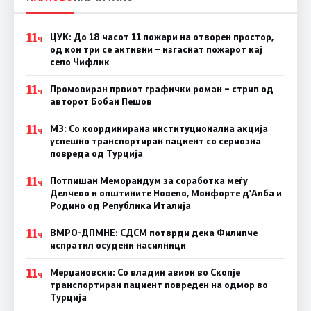
11
ЦУК: До 18 часот 11 пожари на отворен простор,
Ч
од кои три се активни – изгаснат пожарот кај
село Чифлик
11
Промовиран првиот графички роман – стрип од
Ч
авторот Бобан Пешов
11
МЗ: Со координирана институционална акција
Ч
успешно транспортиран пациент со сериозна
повреда од Турција
11
Потпишан Меморандум за соработка меѓу
Ч
Делчево и општините Новело, Монфорте д’Алба и
Родино од Република Италија
11
ВМРО-ДПМНЕ: СДСM потврди дека Филипче
Ч
испратил осудени насилници
11
Мерџановски: Со владин авион во Скопје
Ч
транспортиран пациент повреден на одмор во
Турција