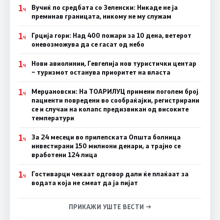
1
Вучиќ по средбата со Зеленски: Никаде не ја
Ч
преминав границата, никому не му служам
1
Грција гори: Над 400 пожари за 10 дена, ветерот
Ч
оневозможува да се гасат од небо
1
Нови авиолинии, Гевгелија нов туристички центар
Ч
– туризмот останува приоритет на власта
1
Мерџановски: На ТОАРИЛУЦ примени поголем број
Ч
пациенти повредени во сообраќајки, регистрирани
се и случаи на колапс предизвикан од високите
температури
1
За 24 месеци во прилепската Општа болница
Ч
инвестирани 150 милиони денари, а трајно се
вработени 124 лица
1
Гостиварци чекаат одговор дали ќе плаќаат за
Ч
водата која не смеат да ја пијат
ПРИКАЖИ УШТЕ ВЕСТИ →