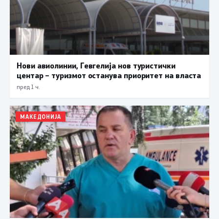
Нови авиолинии, Гевгелија нов туристички
центар – туризмот останува приоритет на власта
пред 1 ч.
МАКЕДОНИЈА