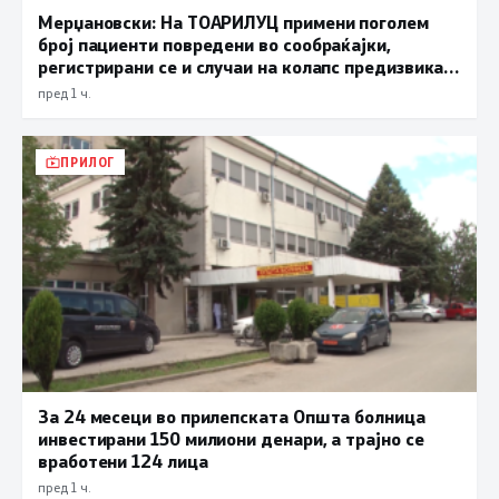
Мерџановски: На ТОАРИЛУЦ примени поголем
број пациенти повредени во сообраќајки,
регистрирани се и случаи на колапс предизвикан
од високите температури
пред 1 ч.
ПРИЛОГ
За 24 месеци во прилепската Општа болница
инвестирани 150 милиони денари, а трајно се
вработени 124 лица
пред 1 ч.