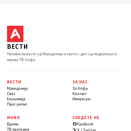
ВЕСТИ
Независни вести од Македонија и светот, дел од медиумската
мрежа ТВ Алфа.
ВЕСТИ
ЗА НАС
Македонија
За Алфа
Свет
Контакт
Економија
Импресум
Прес-релис
ИНФО
СЛЕДЕТЕ НÉ
Време
Facebook
ТВ програма
X / Twitter