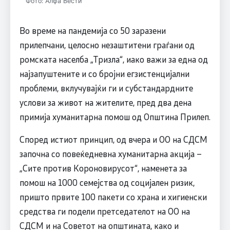
Фото: Алфа Вести
Во време на пандемија со 50 заразени
прилепчани, целосно незаштитени граѓани од
ромската населба „Тризла“, иако важи за една од
најзапуштените и со бројни егзистенцијални
проблеми, вклучувајќи ги и субстандардните
услови за живот на жителите, пред два дена
примија хуманитарна помош од Општина Прилеп.
Според истиот принцип, од вчера и ОО на СДСМ
започна со повеќедневна хуманитарна акција –
„Сите против Короновирусот“, наменета за
помош на 1000 семејства од социјален ризик,
пришто првите 100 пакети со храна и хигиенски
средства ги подели претседателот на ОО на
СДСМ и на Советот на општината, како и