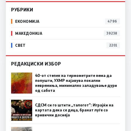
РУБРИКИ
ЕКОНОМИЈА
4796
МАКЕДОНИЈА
39238
СВЕТ
2201
РЕДАКЦИСКИ ИЗБОР
40-от степен на термометрите нема да
попушти, УХМР најавува локални
невремиња, минимално заладување дури
од сабота
СДСМ си го штити „талогот“: Играјќи на
картата дека се деца, бранат луѓе со
кривични досиеја