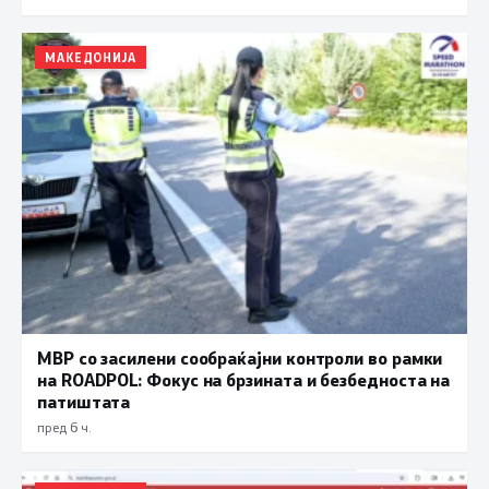
МАКЕДОНИЈА
МВР со засилени сообраќајни контроли во рамки
на ROADPOL: Фокус на брзината и безбедноста на
патиштата
пред 6 ч.