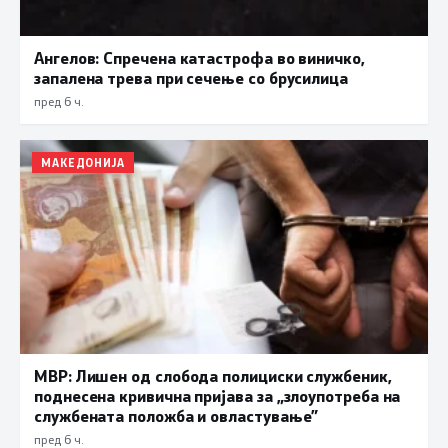
Ангелов: Спречена катастрофа во виничко,
запалена трева при сечење со брусилица
пред 6 ч.
МАКЕДОНИЈА
МВР: Лишен од слобода полициски службеник,
поднесена кривична пријава за „злоупотреба на
службената положба и овластување”
пред 6 ч.