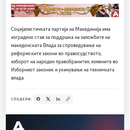
Социјалистичката партија на Макединија има
изградено став за поддршка на заложбите на
македонската Влада за спроведување на
реформските закони во правосудството,
изборот на народен правобранител, измените во
Изборниот законик и укинување на техничката
влада.
СПОДЕЛИ: