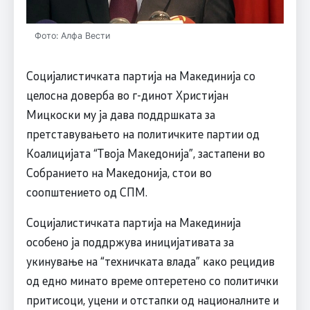
Фото: Алфа Вести
Социјалистичката партија на Макединија со
целосна доверба во г-динот Христијан
Мицкоски му ја дава поддршката за
претставувањето на политичките партии од
Коалицијата “Твоја Македонија”, застапени во
Собранието на Македонија, стои во
соопштението од СПМ.
Социјалистичката партија на Макединија
особено ја поддржува иницијативата за
укинување на “техничката влада” како рецидив
од едно минато време оптеретено со политички
притисоци, уцени и отстапки од националните и