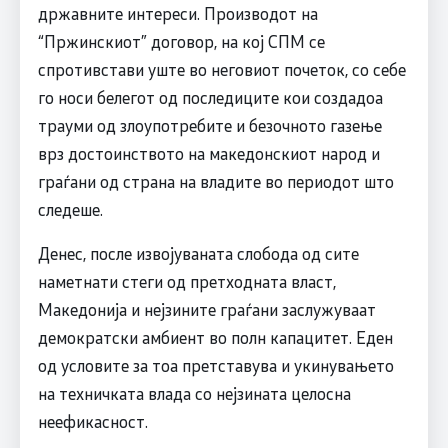
државните интереси. Производот на
“Пржинскиот” договор, на кој СПМ се
спротивстави уште во неговиот почеток, со себе
го носи белегот од последиците кои создадоа
трауми од злоупотребите и безочното газење
врз достоинството на македонскиот народ и
граѓани од страна на владите во периодот што
следеше.
Денес, после извојуваната слобода од сите
наметнати стеги од претходната власт,
Македонија и нејзините граѓани заслужуваат
демократски амбиент во полн капацитет. Еден
од условите за тоа претставува и укинувањето
на техничката влада со нејзината целосна
неефикасност.