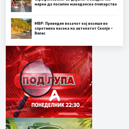
мерки до посилно македонско пчеларство
МВР: Приведен возачот кој возеше во
спротивна насока на автопатот Скопје –
Велес