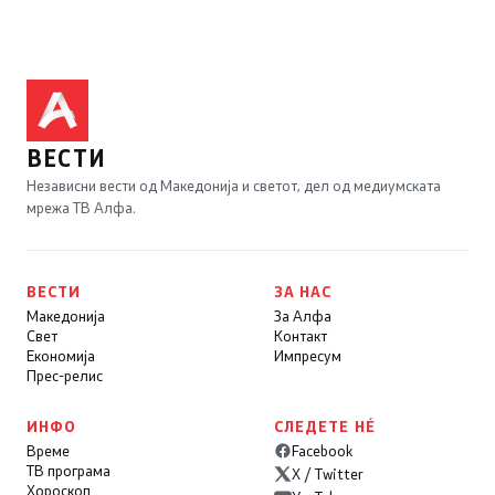
ВЕСТИ
Независни вести од Македонија и светот, дел од медиумската
мрежа ТВ Алфа.
ВЕСТИ
ЗА НАС
Македонија
За Алфа
Свет
Контакт
Економија
Импресум
Прес-релис
ИНФО
СЛЕДЕТЕ НÉ
Време
Facebook
ТВ програма
X / Twitter
Хороскоп