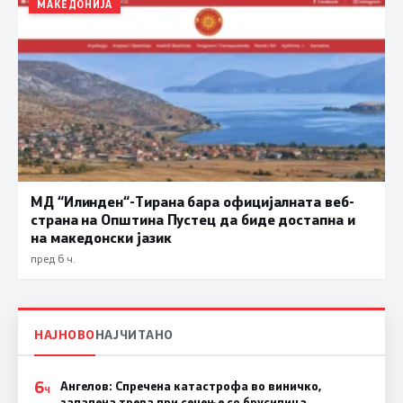
МАКЕДОНИЈА
МД “Илинден“-Тирана бара официјалната веб-
страна на Општина Пустец да биде достапна и
на македонски јазик
пред 6 ч.
НАЈНОВО
НАЈЧИТАНО
6
Ангелов: Спречена катастрофа во виничко,
Ч
запалена трева при сечење со брусилица