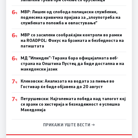
6
МВР: Лишен од слобода полициски службеник,
Ч
поднесена кривична пријава за „злоупотреба на
службената положба и овластување”
6
МВР со засилени сообраќајни контроли во рамки
Ч
на ROADPOL: Фокус на брзината и безбедноста на
патиштата
6
МД “Илинден“-Тирана бара официјалната веб-
Ч
страна на Општина Пустец да биде достапна и на
македонски јазик
7
Клековски: Анализата на водата за пиење во
Ч
Гостивар ќе биде објавена до 20 август
7
Петрушевски: Најголемата победа над талогот кој
Ч
се храни со хистерија и безнадежност е успешна
Македонија
ПРИКАЖИ УШТЕ ВЕСТИ →