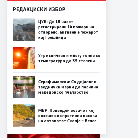
РЕДАКЦИСКИ ИЗБОР
ЦУК: До 18 часот
регистрирани 14 пожари на
отворено, активен е пожарот
кај Грешница
Утре сончево и многу топло со
температура до 39 степени
Серафимовски: Со дијалог и
заеднички мерки до посилно
македонско пчеларство
МВР: Приведен возачот кој
возеше во спротивна насока
на автопатот Скопје – Велес