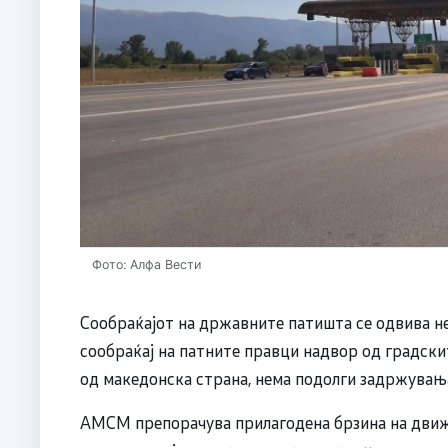
Фото: Алфа Вести
Сообраќајот на државните патишта се одвива не
сообраќај на патните правци надвор од градски
од македонска страна, нема подолги задржувања 
АМСМ препорачува прилагодена брзина на движ