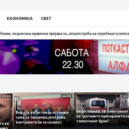
ЕКОНОМИЈА
СВЕТ
апалена трева при сечење со брусилица
19:21
МВР: Лишен од слобода пол
15:10
14:50
Алфа анкета: ги почитув
Водата во Гостивар останува
ли граѓаните препоракит
само за техничка употреба,
топлотниот бран?
контролите ќе се засилат
листа во
 сомнева