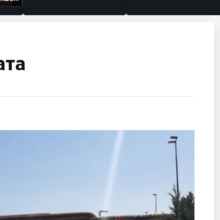
изации
ата