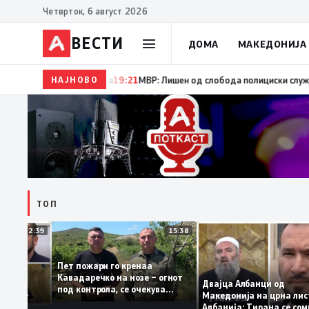
Четврток, 6 август 2026
ВЕСТИ
ДОМА
МАКЕДОНИЈА
НАЈНОВО
19:22
Ангелов: Спречена катастрофа во виничко, з
ТОП
12:39
15:38
Пет пожари го кренаа
ма: За
Кавадаречко на нозе – огнот
орма му
Двајца Албанци од
под контрола, се очекува
нците од
Македонија на црна 
целосно гаснење
 кога му гори
Албанија: Тирана се