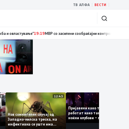
|
|
ТВ АЛФА
ВЕСТИ
ициски службеник, поднесена кривична пријава за „злоупотреба на слу
13:13
12:43
12:4
Пријавени како туристки, а
аат
работат како танчерки во
Нов сомнителен случај од
е за
ноќни клубови – полицијата
Западно-нилска треска, на
откри сомнителна шема за
инфективна се уште има
можна трговија со луѓе
пациенти во критична