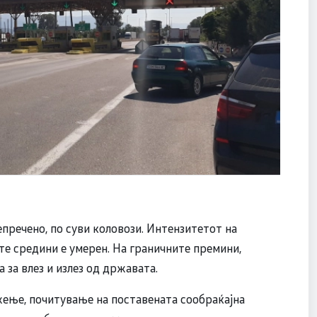
пречено, по суви коловози. Интензитетот на
те средини е умерен. На граничните премини,
за влез и излез од државата.
ење, почитување на поставената сообраќајна