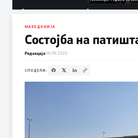
аат „персона
дека работеле за
терористички орган
МАКЕДОНИЈА
Состојба на патишт
Редакција
09.09.2025
СПОДЕЛИ: