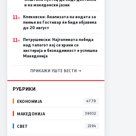
и на македонски јазик
11
Клековски: Анализата на водата за
Ч
пиење во Гостивар ќе биде објавена
до 20 август
11
Петрушевски: Најголемата победа
Ч
над талогот кој се храни со
хистерија и безнадежност е успешна
Македонија
ПРИКАЖИ УШТЕ ВЕСТИ →
РУБРИКИ
ЕКОНОМИЈА
4779
МАКЕДОНИЈА
39032
СВЕТ
2194