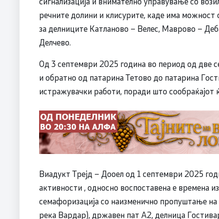
сигнализација и внимателно управување со возил
речните долини и клисурите, каде има можност о
за делниците Катланово – Велес, Маврово – Деб
Делчево.
Од 3 септември 2025 година во период од две с
и обратно од патарина Тетово до патарина Гост
истражувачки работи, поради што сообраќајот ќ
Виадукт Трејд – Дооел од 1 септември 2025 год
активности , односно воспоставена е времена и
семафоризација со наизменично пропуштање на в
река Вардар), државен пат А2, делница Гостив