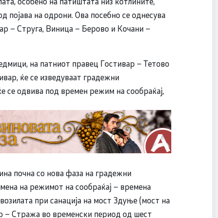
ата, особено на патиштата низ котлините,
д појава на одрони. Ова посебно се однесува
ар – Струга, Виница – Берово и Кочани –
едмици, на патниот правец Гостивар – Тетово
ивар, ќе се изведуваат градежни
е се одвива под времен режим на сообраќај,
ина почна со нова фаза на градежни
змена на режимот на сообраќај – времена
озилата при санација на мост Здуње (мост на
ар – Стража во временски период од шест