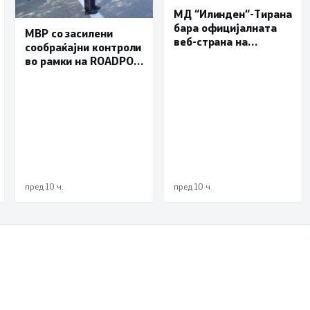
МД “Илинден“-Тирана
бара официјалната
МВР со засилени
веб-страна на
сообраќајни контроли
Општина Пустец да
во рамки на ROADPOL:
биде достапна и на
Фокус на брзината и
македонски јазик
безбедноста на
патиштата
пред 10 ч.
пред 10 ч.