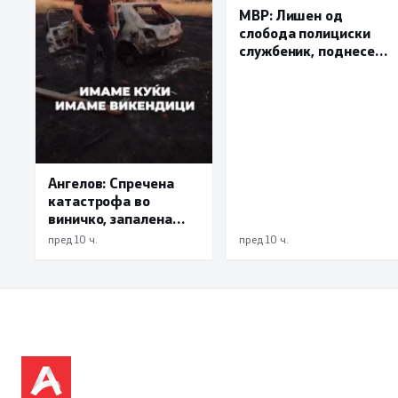
МВР: Лишен од
слобода полициски
службеник, поднесена
кривична пријава за
„злоупотреба на
службената положба
и овластување”
Ангелов: Спречена
катастрофа во
виничко, запалена
трева при сечење со
пред 10 ч.
пред 10 ч.
брусилица