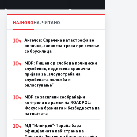
состојба
НАЈНОВО
НАЈЧИТАНО
10
Ангелов: Спречена катастрофа во
Ч
виничко, запалена трева при сечење
со брусилица
10
МВР: Лишен од слобода полициски
Ч
службеник, поднесена кривична
пријава за „злоупотреба на
службената положба и
овластување”
10
МВР со засилени сообраќајни
Ч
контроли во рамки на ROADPOL:
Фокус на брзината и безбедноста на
патиштата
10
МД “Илинден“-Тирана бара
Ч
официјалната веб-страна на
Општина Пустец да биде достапна