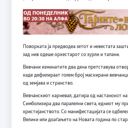
Поворката ја предводеа зетот и невестата зашти
зад нив одеше оркестарот со зурли и тапани.
Вевчани изминатите два дена претставува отворе
каде дефилираат голем број маскирани вевчанци,
од земјава и странство.
Вевчанскиот карневал, датира од настанокот на 
Симболизира два паралелни света, едниот му при
христијанството. Со манифестацијата се одбеле
Велики или доаѓањето на Новата година по стари