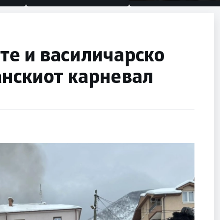
половина тунел во слеп
улица, сега имаме цели
те и василичарско
анскиот карневал