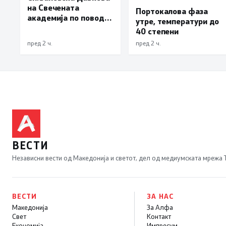
на Свечената
Портокалова фаза
академија по повод
утре, температури до
„30 години Општина
40 степени
Вевчани“
пред 2 ч.
пред 2 ч.
ВЕСТИ
Независни вести од Македонија и светот, дел од медиумската мрежа
ВЕСТИ
ЗА НАС
Македонија
За Алфа
Свет
Контакт
Економија
Импресум