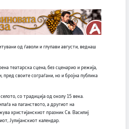
тувани од ѓаволи и глупави августи, веднаш
на театарска сцена, без сценарио и режија,
 пред своите сограѓани, но и бројна публика
селото, со традиција од околу 15 века.
паѓа на паганството, а другиот на
жува христијанскиот празник Св. Василиј
от, Јулијанскиот календар.