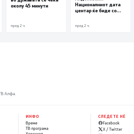
Националниот дата
околу 45 минути
центар ќе биде со
мала инсталирана
моќност и ќе служи
пред 2 ч.
пред 2 ч.
исклучиво за
потребите на
државата
 ТВ Алфа.
ИНФО
СЛЕДЕТЕ НÉ
Време
Facebook
ТВ програма
X / Twitter
Хороскоп