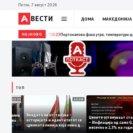
Петок, 7 август 2026
ВЕСТИ
ДОМА
МАКЕДОНИЈА
НАЈНОВО
20:24
Сиљановска Давкова на Свечената академија 
ТОП
12:35
12:28
Владата не отстапува –
е се задоволни
Цените остануваат
историјата и идентитетот се
учениците на
– Инфлација од сам
црвената линија која нема да
ржавната
месечно и 2,3% на 
се погази
ниво