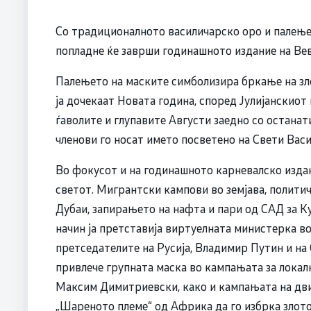
Со традиционалното василичарско оро и палење 
попладне ќе заврши годинашното издание на Вев
Палењето на маските симболизира бркање на зло
ја дочекаат Новата година, според Јулијанскиот
ѓаволите и глупавите Августи заедно со останати
членови го носат името посветено на Свети Васи
Во фокусот и на годинашното карневалско издани
светот. Мигрантски кампови во земјава, полити
Дубаи, запирањето на нафта и пари од САД за 
начин ја претставија виртуелната министерка во 
претседателите на Русија, Владимир Путин и на
привлече групната маска во кампањата за лока
Максим Димитриевски, како и кампањата на дв
„Шареното племе“ од Африка да го избрка злото