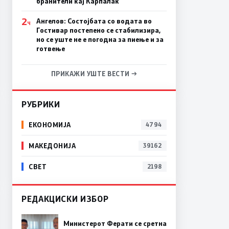
бранители кај Карпалак
2
Ангелов: Состојбата со водата во
Ч
Гостивар постепено се стабилизира,
но се уште не е погодна за пиење и за
готвење
ПРИКАЖИ УШТЕ ВЕСТИ →
РУБРИКИ
ЕКОНОМИЈА
4794
МАКЕДОНИЈА
39162
СВЕТ
2198
РЕДАКЦИСКИ ИЗБОР
Министерот Ферати се сретна