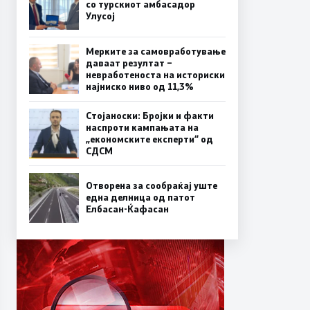
со турскиот амбасадор
Улусој
Мерките за самовработување
даваат резултат –
невработеноста на историски
најниско ниво од 11,3%
Стојаноски: Бројки и факти
наспроти кампањата на
„економските експерти“ од
СДСM
Отворена за сообраќај уште
една делница од патот
Елбасан-Ќафасан