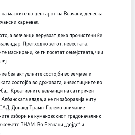
на маските во центарот на Вевчани, денеска
чански карневал.
то, а вевчанци веруваат дека прочистени ќе
 календар. Претходно зетот, невестата,
те маскирани, ќе ги посетат семејствата, чии
лиј.
е беа актуелните состојби во земјава и
чката состојба во државата, инвестициите во
Куба… Креативните вевчанци на сатиричен
Албанската влада, а не ги заборавија ниту
 САД, Доналд Трамп. Големо внимание
лните избори на кумановскиот градоначалник
ижењето ЗНАМ. Во Вевчани „дојде“ и
.