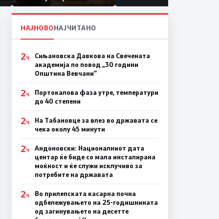
првачиња помалку
а
на
НАЈНОВО
НАЈЧИТАНО
2
Сиљановска Давкова на Свечената
Ч
академија по повод „30 години
Општина Вевчани“
2
Портокалова фаза утре, температури
Ч
до 40 степени
2
На Табановце за влез во државата се
Ч
чека околу 45 минути
2
Андоновски: Националниот дата
Ч
центар ќе биде со мала инсталирана
моќност и ќе служи исклучиво за
потребите на државата
2
Во прилепската касарна почна
Ч
одбележувањето на 25-годишнината
од загинувањето на десетте