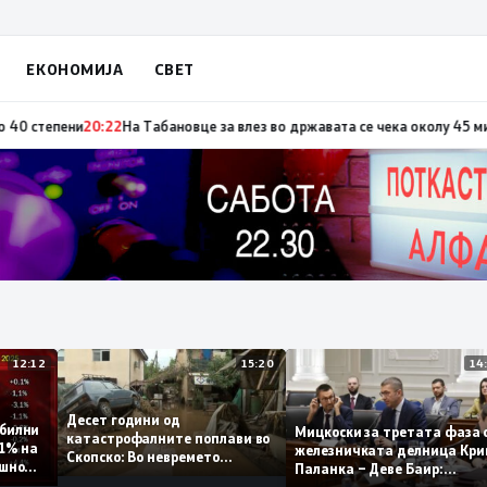
ЕКОНОМИЈА
СВЕТ
по повод „30 години Општина Вевчани“
20:23
Портокалова фаза утре, те
12:12
15:20
Десет години од
 стабилни
Мицкоски за третата ф
катастрофалните поплави во
о 0,1% на
железничката делница 
Скопско: Во невремето
годишно
Паланка – Деве Баир:
загинаа 22 лица
Проектот нема да завр