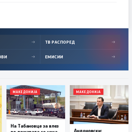
→
ТВ РАСПОРЕД
→
ОВИ
→
ЕМИСИИ
→
МАКЕДОНИЈА
МАКЕДОНИЈА
На Табановце за влез
Андоновски:
во државата се чека