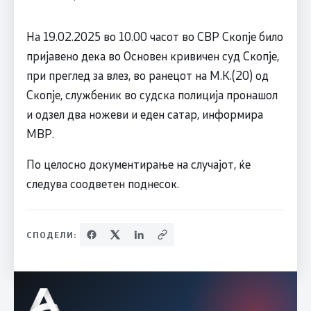
На 19.02.2025 во 10.00 часот во СВР Скопје било
пријавено дека во Основен кривичен суд Скопје,
при преглед за влез, во ранецот на М.К.(20) од
Скопје, службеник во судска полиција пронашол
и одзел два ножеви и еден сатар, информира
МВР.
По целосно документирање на случајот, ќе
следува соодветен поднесок.
СПОДЕЛИ: