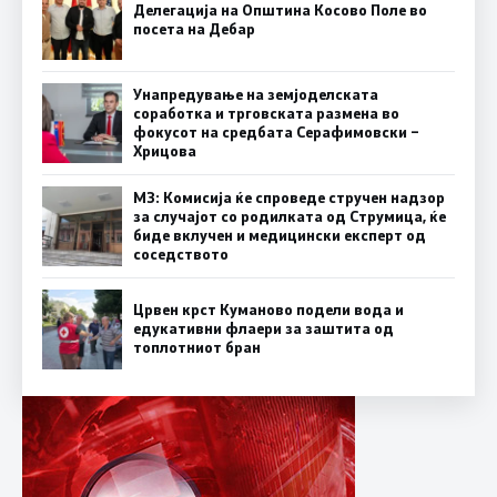
Делегација на Општина Косово Поле во
посета на Дебар
Унапредување на земјоделската
соработка и трговската размена во
фокусот на средбата Серафимовски –
Хрицова
МЗ: Комисија ќе спроведе стручен надзор
за случајот со родилката од Струмица, ќе
биде вклучен и медицински експерт од
соседството
Црвен крст Куманово подели вода и
едукативни флаери за заштита од
топлотниот бран