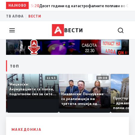
НАЈНОВО
15:20
Десет години од катастрофалните поплави во Скопско: 
|
ТВ АЛФА
ВЕСТИ
ВЕСТИ
ТОП
12:03
11:43
09:08
Мицкоски:
Акумулациите се полни,
рант
Николоски: Почнуваме
подготвени сме за сите
Простор
а за
со реализација на
ризици, не размислување
– држав
ја
третата секција од
за поскапување на
полни с
железничкиот Коридор
струјата
8, Македонија станува
раскрсница на Балканот
МАКЕДОНИЈА