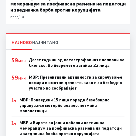
меморандум за поефикасна размена на податоци
и заедничка борба против корупцијата
пред 1 ч.
НАЈНОВО
НАЈЧИТАНО
59
Десет години од катастрофалните поплави во
МИН
Скопско: Во невремето загинаа 22 лица
59
МВР: Превентивни активности за спречување
МИН
пожари и имотни деликти, како и за безбедно
учество во сообраќајот
1
МВР: Приведени 15 лица поради безобѕирно
Ч
управување моторно возило, петмина
малолетници
1
МВР и Бирото за јавни набавки потпишаа
Ч
меморандум за поефикасна размена на податоци
и заедничка борба против корупцијата