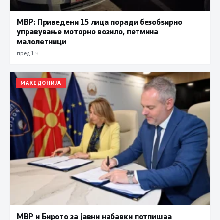
МВР: Приведени 15 лица поради безобѕирно
управување моторно возило, петмина
малолетници
пред 1 ч.
МАКЕДОНИЈА
МВР и Бирото за јавни набавки потпишаа