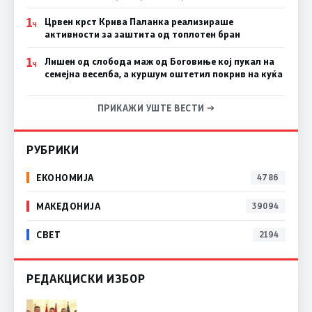
1
Црвен крст Крива Паланка реализираше
Ч
активности за заштита од топлотен бран
1
Лишен од слобода маж од Боговиње кој пукал на
Ч
семејна веселба, а куршум оштетил покрив на куќа
ПРИКАЖИ УШТЕ ВЕСТИ →
РУБРИКИ
ЕКОНОМИЈА
4786
МАКЕДОНИЈА
39094
СВЕТ
2194
РЕДАКЦИСКИ ИЗБОР