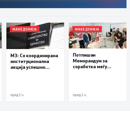
МАКЕДОНИЈА
МАКЕДОНИЈА
Потпишан
МЗ: Со координирана
Меморандум за
институционална
соработка меѓу
акција успешно
Делчево и општините
транспортиран
Новело, Монфорте
пациент со сериозна
д’Алба и Родино од
повреда од Турција
Република Италија
пред 1 ч.
пред 1 ч.