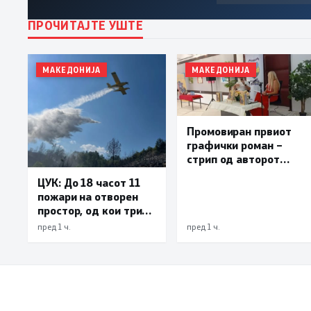
ПРОЧИТАЈТЕ УШТЕ
МАКЕДОНИЈА
МАКЕДОНИЈА
Промовиран првиот
графички роман –
стрип од авторот
Бобан Пешов
ЦУК: До 18 часот 11
пожари на отворен
простор, од кои три
се активни – изгаснат
пред 1 ч.
пред 1 ч.
пожарот кај село
Чифлик