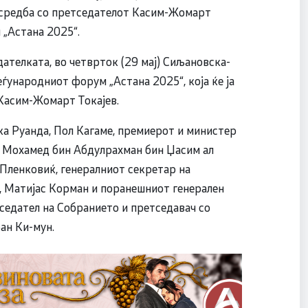
и средба со претседателот Касим-Жомарт
 „Астана 2025“.
телката, во четврток (29 мај) Сиљановска-
еѓународниот форум „Астана 2025“, која ќе ја
 Касим-Жомарт Токајев.
ка Руанда, Пол Кагаме, премиерот и министер
к Мохамед бин Абдулрахман бин Џасим ал
 Пленковиќ, генералниот секретар на
ј, Матијас Корман и поранешниот генерален
седател на Собранието и претседавач со
Бан Ки-мун.