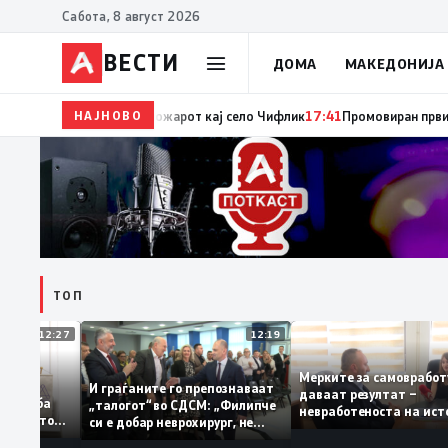
Сабота, 8 август 2026
ВЕСТИ
ДОМА
МАКЕДОНИЈА
НАЈНОВО
17:42
ЦУК: До 18 часот 11 пожари на отворен прост
ТОП
12:27
12:19
Мерките за самовр
руваат: За
И граѓаните го препознаваат
даваат резултат –
ација треба
„талогот“ во СДСМ: „Филипче
невработеноста на 
а домашното
си е добар неврохирург, не
најниско ниво од 11
треба се занимава со