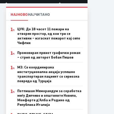
НАЈНОВО
НАЈЧИТАНО
1
ЦУК: До 18 часот 11 пожари на
Ч
отворен простор, од кои три се
активни – изгаснат пожарот кај село
Чифлик
1
Промовиран првиот графички роман
Ч
– стрип од авторот Бобан Пешов
1
МЗ: Со координирана
Ч
институционална акција успешно
транспортиран пациент со сериозна
повреда од Турција
1
Потпишан Меморандум за соработка
Ч
меѓу Делчево и општините Новело,
Монфорте д’Алба и Родино од
Република Италија