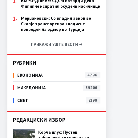
1
ВМРО-ДПМНЕ: СДСM потврди дека
Ч
Филипче испратил осудени насилници
1
Мерџановски: Со владин авион во
Ч
Скопје транспортиран пациент
повреден на одмор во Турција
ПРИКАЖИ УШТЕ ВЕСТИ →
РУБРИКИ
ЕКОНОМИЈА
4796
МАКЕДОНИЈА
39206
СВЕТ
2199
РЕДАКЦИСКИ ИЗБОР
Корча плус: Пустец
заборавен, се соочува со