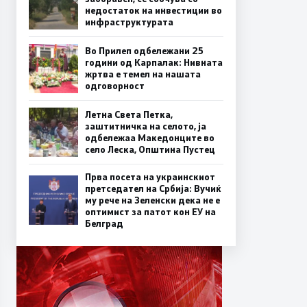
недостаток на инвестиции во
инфраструктурата
Во Прилеп одбележани 25
години од Карпалак: Нивната
жртва е темел на нашата
одговорност
Летна Света Петка,
заштитничка на селото, ја
одбележаа Македонците во
село Леска, Општина Пустец
Прва посета на украинскиот
претседател на Србија: Вучиќ
му рече на Зеленски дека не е
оптимист за патот кон ЕУ на
Белград