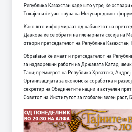
Република Казахстан каде што утре, ќе оствар
Токајев и ќе учествува на Меѓународниот форум
Како што информираат од кабинетот на претседа
Давкова ќе се обрати на пленарната сесија на М
отвори претседателот на Република Казахстан,
Обраќања ќе имаат и претседателот на Републи
за надворешни работи на Државата Катар, шеи
Тани; премиерот на Република Хрватска, Андреј
Организацијата за економска соработка и разво
секретар на Обединетите нации и актуелен прет
Советот на Институтот за глобален зелен раст, 