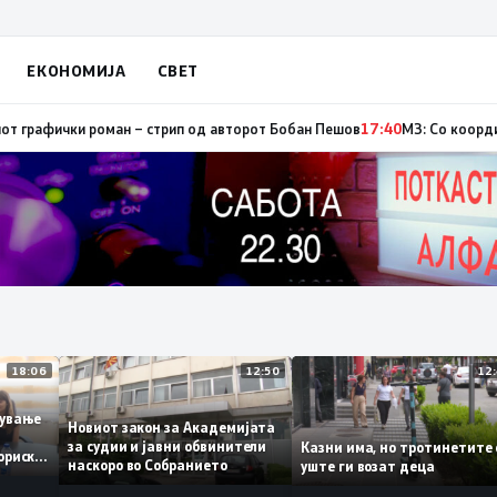
ЕКОНОМИЈА
СВЕТ
ор, од кои три се активни – изгаснат пожарот кај село Чифлик
17:41
Пром
18:06
12:50
аботување
Новиот закон за Академијата
за судии и јавни обвинители
Казни има, но тротинети
историски
наскоро во Собранието
уште ги возат деца
,3%