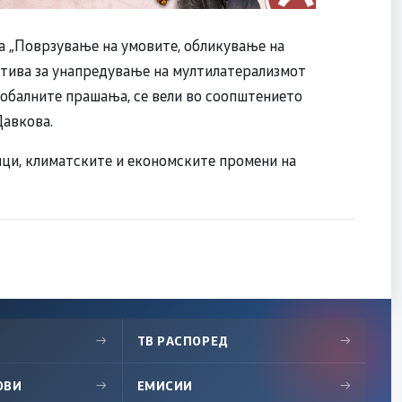
ма „Поврзување на умовите, обликување на
јатива за унапредување на мултилатерализмот
лобалните прашања, се вели во соопштението
Давкова.
ици, климатските и економските промени на
→
ТВ РАСПОРЕД
→
ОВИ
→
ЕМИСИИ
→