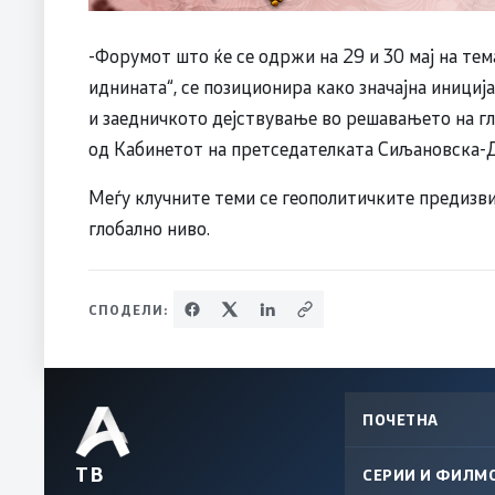
-Форумот што ќе се одржи на 29 и 30 мај на те
иднината“, се позиционира како значајна иници
и заедничкото дејствување во решавањето на г
од Кабинетот на претседателката Сиљановска-
Меѓу клучните теми се геополитичките предизв
глобално ниво.
СПОДЕЛИ:
ПОЧЕТНА
ТВ
СЕРИИ И ФИЛМ