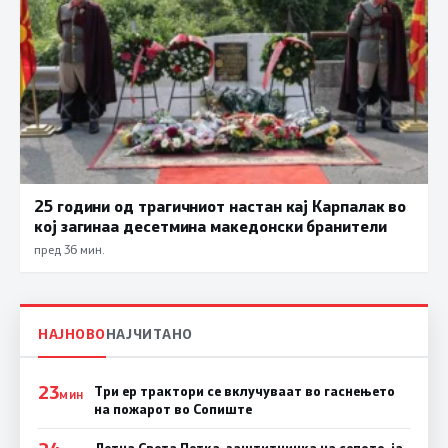
25 години од трагичниот настан кај Карпалак во
кој загинаа десетмина македонски бранители
пред 36 мин.
НАЈНОВО
НАЈЧИТАНО
23
Три ер трактори се вклучуваат во гаснењето
МИН
на пожарот во Сопиште
Летна Света Петка, заштитничка на селото, ја