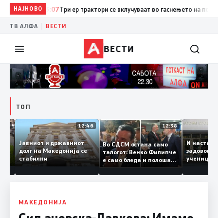
НАЈНОВО
13:07
Три ер трактори се вклучуваат во гаснењето на пожарот 
|
ТВ АЛФА
ВЕСТИ
ВЕСТИ
ТОП
12:47
12:46
12:38
Јавниот и државниот
И наст
Во СДСМ остана само
те ги
долг на Македонија се
задовол
талогот: Венко Филипче
стабилни
учениц
е само бледа и полоша
од држ
копија дури и од Зоран
Заев
МАКЕДОНИЈА
Сиљановска-Давкова: Имаме