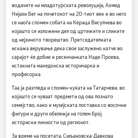
водачите на младотурската револуција, Ахмед
Нијази Бег на почетокот на 20-тиот век и во него
се наоѓа спомен собата на Кераца Висулчева во
којашто се изложени дел од цртежите и сликите
од нејзиното творештво. Претседателката
искажа верување дека свое заслужено катче во
сарајот ќе добие и ресенчанката Наде Проева,
истакната македонска историчарка и
професорка.
Таа ја разгледа и спомен-куќата на Татарчеви, во
којашто се чуваат предмети од ова познато
семејство, како и музејската поставка со восочни
фигури и други обележја на голем број
историски личности од регионот.
За време на посетата, Сиљановска-Давкова