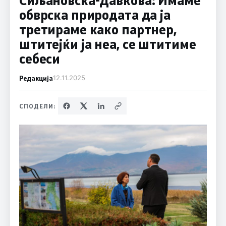
обврска природата да ја
третираме како партнер,
штитејќи ја неа, се штитиме
себеси
Редакција
12.11.2025
СПОДЕЛИ: