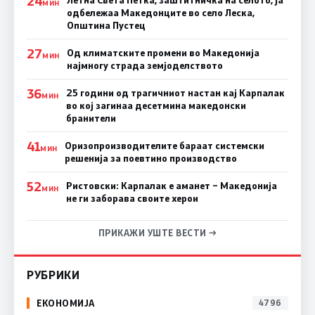
24
МИН
одбележаа Македонците во село Леска,
Општина Пустец
27
Од климатските промени во Македонија
МИН
најмногу страда земјоделството
36
25 години од трагичниот настан кај Карпалак
МИН
во кој загинаа десетмина македонски
бранители
41
Оризопроизводителите бараат системски
МИН
решенија за поевтино производство
52
Ристовски: Карпалак е аманет – Македонија
МИН
не ги заборава своите херои
ПРИКАЖИ УШТЕ ВЕСТИ →
РУБРИКИ
ЕКОНОМИЈА
4796