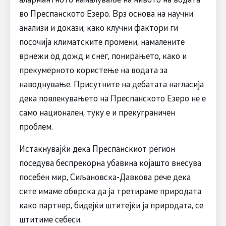
во Преспанското Езеро. Врз основа на научни
анализи и докази, како клучни фактори ги
посочија климатските промени, намалените
врнежи од дожд и снег, понирањето, како и
прекумерното користење на водата за
наводнување. Присутните на дебатата нагласија
дека повлекувањето на Преспанското Езеро не е
само национален, туку е и прекуграничен
проблем.
Истакнувајќи дека Преспанскиот регион
поседува беспрекорна убавина којашто внесува
посебен мир, Сиљановска-Давкова рече дека
сите имаме обврска да ја третираме природата
како партнер, бидејќи штитејќи ја природата, се
штитиме себеси.