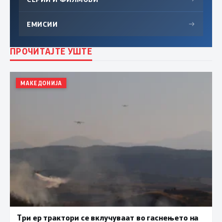
ЕМИСИИ
→
ПРОЧИТАЈТЕ УШТЕ
МАКЕДОНИЈА
Три ер трактори се вклучуваат во гаснењето на