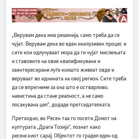
„Верувам дека има решенија, само треба да се
чујат. Верувам дека во еден инклузивен процес и
сите кои одлучуваат мора да ги чујат мислењата
и ставовите на овие квалификувани и
заинтересирани луѓе коишто живеат овде и
веруваат во иднината на овој регион. Сите треба
да се впрегнеме за она што е остварливо,
навистина да стане реалност, а не само
посакувана цел“, додаде претседателката.
Претходно, во Ресен таа го посети Домот на
културата „Драги Тозија“, познат како
ресенскиот сарај. Објектот го градел еден од