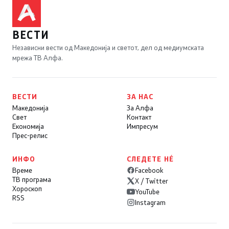
ВЕСТИ
Независни вести од Македонија и светот, дел од медиумската
мрежа ТВ Алфа.
ВЕСТИ
ЗА НАС
Македонија
За Алфа
Свет
Контакт
Економија
Импресум
Прес-релис
ИНФО
СЛЕДЕТЕ НÉ
Време
Facebook
ТВ програма
X / Twitter
Хороскоп
YouTube
RSS
Instagram