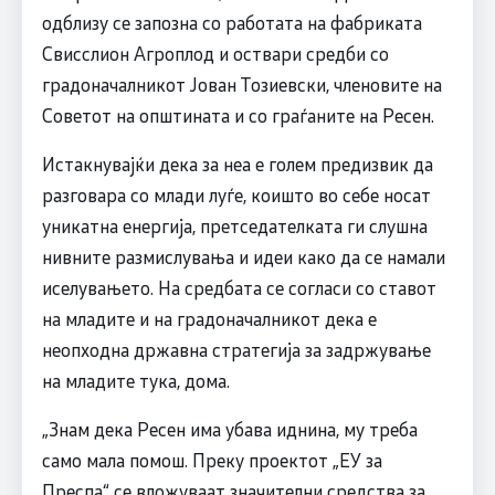
одблизу се запозна со работата на фабриката
Свисслион Агроплод и оствари средби со
градоначалникот Јован Тозиевски, членовите на
Советот на општината и со граѓаните на Ресен.
Истакнувајќи дека за неа е голем предизвик да
разговара со млади луѓе, коишто во себе носат
уникатна енергија, претседателката ги слушна
нивните размислувања и идеи како да се намали
иселувањето. На средбата се согласи со ставот
на младите и на градоначалникот дека е
неопходна државна стратегија за задржување
на младите тука, дома.
„Знам дека Ресен има убава иднина, му треба
само мала помош. Преку проектот „ЕУ за
Преспа“ се вложуваат значителни средства за