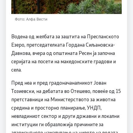
Фото: Алфа Вести
Водена од желбата за заштита на Преспанското
Езеро, претседателката Гордана Сиљановска-
Давкова, вчера од општината Ресен ја започна
серијата на посети на македонските градови и
села.
Пред неа и пред градоначаналникот Јован
Тозиевски, на дебатата во Отешево, повеќе од 15
претставници на Министерството за животна
средина и просторно планирање, УНДП,
невладиниот сектор и други државни и локални
институции ги образложија причините за
алармантното намалување на нивото на водата