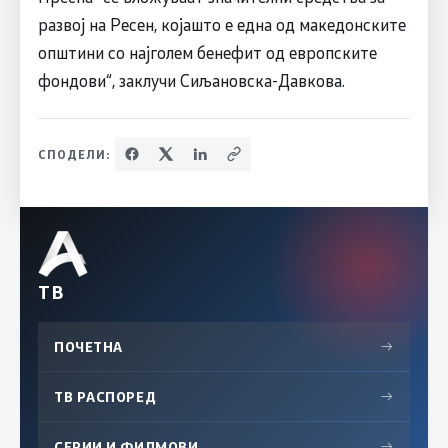
развој на Ресен, којашто е една од македонските
општини со најголем бенефит од европските
фондови“, заклучи Сиљановска-Давкова.
СПОДЕЛИ:
ТВ
ПОЧЕТНА
→
ТВ РАСПОРЕД
→
СЕРИИ И ФИЛМОВИ
→