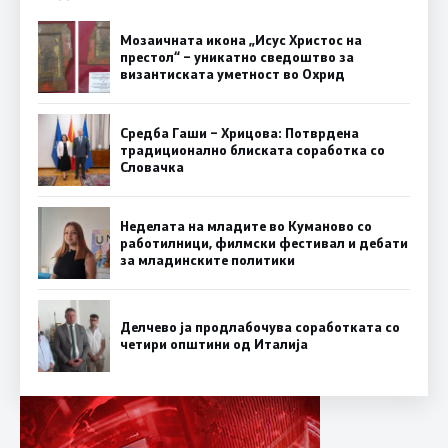
Мозаичната икона „Исус Христос на
престол“ – уникатно сведоштво за
византиската уметност во Охрид
Средба Гаши – Хрицова: Потврдена
традиционално блиската соработка со
Словачка
Неделата на младите во Куманово со
работилници, филмски фестивал и дебати
за младинските политики
Делчево ја продлабочува соработката со
четири општини од Италија