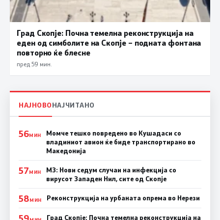
Град Скопје: Почна темелна реконструкција на
еден од симболите на Скопје – подната фонтана
повторно ќе блесне
пред 59 мин.
НАЈНОВО
НАЈЧИТАНО
56
Момче тешко повредено во Кушадаси со
МИН
владиниот авион ќе биде транспортирано во
Македонија
57
МЗ: Нови седум случаи на инфекција со
МИН
вирусот Западен Нил, сите од Скопје
58
Реконструкција на урбаната опрема во Нерези
МИН
59
Град Скопје: Почна темелна реконструкција на
МИН