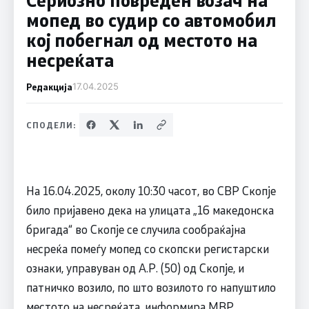
мопед во судир со автомобил
кој побегнал од местото на
несреќата
Редакција
17.04.2025
СПОДЕЛИ:
На 16.04.2025, околу 10:30 часот, во СВР Скопје
било пријавено дека на улицата „16 македонска
бригада“ во Скопје се случила сообраќајна
несреќа помеѓу мопед со скопски регистарски
ознаки, управуван од А.Р. (50) од Скопје, и
патничко возило, по што возилото го напуштило
местото на несреќата, информира МВР.