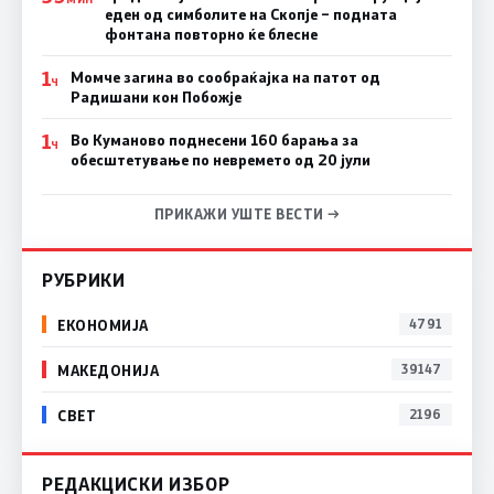
еден од симболите на Скопје – подната
фонтана повторно ќе блесне
1
Момче загина во сообраќајка на патот од
Ч
Радишани кон Побожје
1
Во Куманово поднесени 160 барања за
Ч
обесштетување по невремето од 20 јули
ПРИКАЖИ УШТЕ ВЕСТИ →
РУБРИКИ
ЕКОНОМИЈА
4791
МАКЕДОНИЈА
39147
СВЕТ
2196
РЕДАКЦИСКИ ИЗБОР