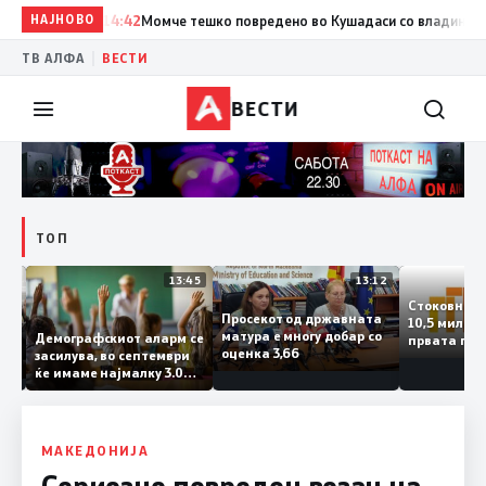
НАЈНОВО
14:42
Момче тешко повредено во Кушадаси со владиниот ави
|
ТВ АЛФА
ВЕСТИ
ВЕСТИ
ТОП
14:12
13:45
13:12
Стоковн
Просекот од државната
10,5 мил
та
матура е многу добар со
Демографскиот аларм се
првата 
ата
оценка 3,66
засилува, во септември
годинат
анка
ќе имаме најмалку 3.000
го зголе
тот
првачиња помалку
слепа
МАКЕДОНИЈА
Сериозно повреден возач на