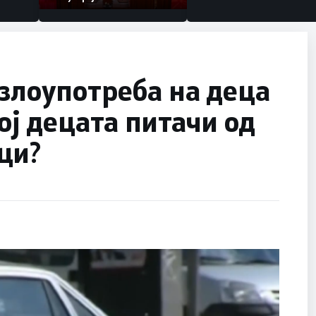
 злоупотреба на деца
кој децата питачи од
ци?