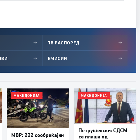
→
ТВ РАСПОРЕД
→
ОВИ
→
ЕМИСИИ
→
МАКЕДОНИЈА
МАКЕДОНИЈА
Петрушевски: СДСМ
МВР: 222 сообраќајни
се плаши од