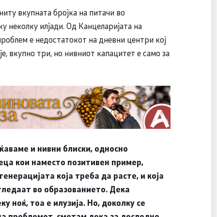
 ниту вкупната бројка на питачи во
ку неколку илјади. Од Канцеларијата на
роблем е недостатокот на дневни центри кој
је, вкупно три, но нивниот капацитет е само за
еќаваме и нивни блиски, односно
еца кои наместо позитивен пример,
генерацијата која треба да расте, и која
гледаат во образованието.
Дека
 ноќ, тоа е илузија. Но, доколку се
а проблемот, сметам дека за доследно