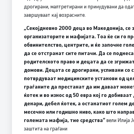
дрогирани, малтретирани и принудувани да одат 
завршуваат кај возрасните.
„Секојдневно 2000 деца во Македонија, се 
организаторите и мафијата. Тоа ќе си го п
обвинителство, центрите, и ќе започне гол
да се отстранат сите питачи. Да се поднеса
родителското право и децата да се згрижат
домови.
Децата се дрогирани, успивани со 
потврдуваат медицинските установи од цел
граѓаните да престанат да им даваат моне
ќотек и во износ од 50 евра кој го добиваа
денари, дебел ќотек, а останатиот голем д
месечно или годишно ниво, како што напра
големата мафија, тие средства“
вели Илија Ј
заштита на граѓани