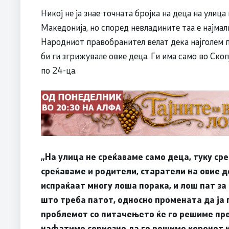
Никој не ја знае точната бројка на деца на улица
Македонија, но според невладините таа е најмал
Народниот правобранител велат дека најголем п
би ги згрижувале овие деца. Ги има само во Скоп
по 24-ца.
„На улица не среќаваме само деца, туку ср
среќаваме и родители, старатели на овие д
испраќаат многу лоша порака, и лош пат за 
што треба патот, односно промената да ја 
проблемот со питачењето ќе го решиме преку
нафатиме сериозно да го решиме коренот н