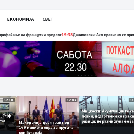
ЕКОНОМИЈА
СВЕТ
ница „мигранти за пари“, така на талогот на СДСМ му пука и најновата
12:18
12:03
Мицкоски: Акумулациит
и од „Сејф
полни, подготвени сме 
ногу за
ризици, не размислувањ
Македонија доби грант од
поскапување на струја
149 милиони евра за пругата
кон Бугарија