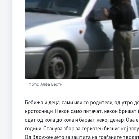
Фото: Алфа Вести
Бебиња и деца, сами или со родители, од утро д
крстосници. Некои само питачат, некои бришат 
одат од кола до кола и бараат некој денар. Ова 
години. Станува збор за сериозен бизнис кој зло
Од Здружението за заштита на граѓаните тврдат 