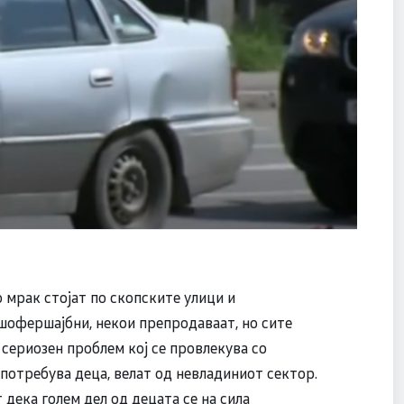
о мрак стојат по скопските улици и
шофершајбни, некои препродаваат, но сите
е сериозен проблем кој се провлекува со
употребува деца, велат од невладиниот сектор.
дека голем дел од децата се на сила