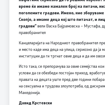
време ќе имаме намален број на питачи, низ
поголемите градови.
Имено, ние зборуваме 
Скопје, а имаме деца кој што питачат, и ли
градови“
вели Васка Бајрамовска – Мустафа, д
правобранител
Канцеларијата на Народниот правобранител пре
и место каде има деца на улица, сериозно да ја 
институции да ги тргнат овие деца и да им овоз
Исто така, се препорачува за овие семејства к
услови да се обезбеди постојан приход, вработу
правата на децата уште пред две години побара
на сексуална и трудова злоупотреба, од дискрим
Македонија.
Давид Крстевски