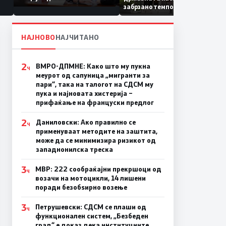
Коридор 8, Македонија
забрзано темпо
станува раскрсница на
Балканот
НАЈНОВО
НАЈЧИТАНО
2
ВМРО-ДПМНЕ: Како што му пукна
Ч
меурот од сапуница „мигранти за
пари“, така на талогот на СДСМ му
пука и најновата хистерија –
прифаќање на француски предлог
2
Даниловски: Ако правилно се
Ч
применуваат методите на заштита,
може да се минимизира ризикот од
западнонилска треска
3
МВР: 222 сообраќајни прекршоци од
Ч
возачи на мотоцикли, 14 лишени
поради безобѕирно возење
3
Петрушевски: СДСМ се плаши од
Ч
функционален систем, „Безбеден
град“ е доказ дека институциите