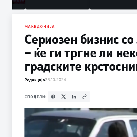
МАКЕДОНИЈА
Сериозен бизнис со
– ќе ги тргне ли не
градските крстосни
Редакција
26.10.2024
СПОДЕЛИ: