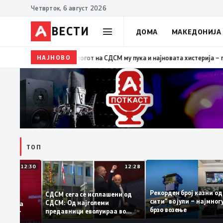
Четврток, 6 август 2026
ВЕСТИ
ДОМА
МАКЕДОНИЈА
НАЈНОВО
19:39
ВМРО-ДПМНЕ: Како што му пукна меурот од сапу
ТОП
12:30
12:28
Рекорден број казн
СДСМ сега се исплашени од
сити“ во јули – најм
СДСМ: Од најголеми
атоците на
брзо возење
предавници еволуираа во
емантираат
најголеми патриоти