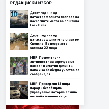
РЕДАКЦИСКИ ИЗБОР
Десет години од
катастрофалната поплава во
населените места во општина
Гази Баба
Десет години од
катастрофалните поплави во
Скопско: Во невремето
загинаа 22 лица
МВР: Превентивни
активности за спречување
пожари и имотни деликти,
како и за безбедно учество во
сообраќајот
МВР: Приведени 15 лица
поради безобѕирно
управување моторно возило,
петмина малолетници