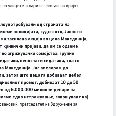
по улиците, а парите секогаш на крајот
злоупотребувани од страната на
реземе полицијата, судството, Јавното
ема засилена акција во цела Македонија,
т кривични пријави, да им се одземе
 во згрижувачки семејства, групни
седативи, непознати седативи, тоа го
а Македонија. Јас апелирам до
ти, затоа што децата добиваат дебел
т дневниот промет, добиваат 10 до 50
ел од 6.000.000 милиони денари на
вивме едно истражување, завршуваат кај
овановиќ, претседател на Здружение за