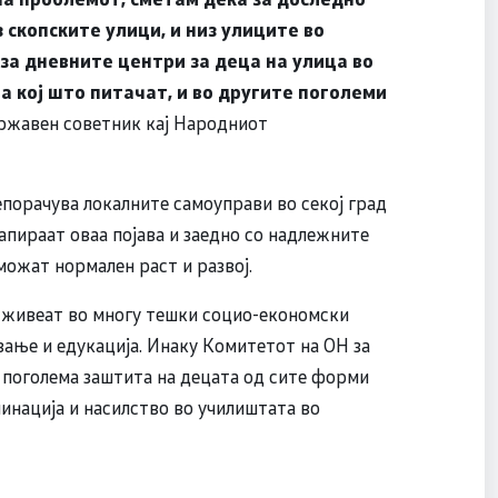
 скопските улици, и низ улиците во
за дневните центри за деца на улица во
ца кој што питачат, и во другите поголеми
ржавен советник кај Народниот
порачува локалните самоуправи во секој град
мапираат оваа појава и заедно со надлежните
можат нормален раст и развој.
ои живеат во многу тешки социо-економски
вање и едукација. Инаку Комитетот на ОН за
 поголема заштита на децата од сите форми
инација и насилство во училиштата во