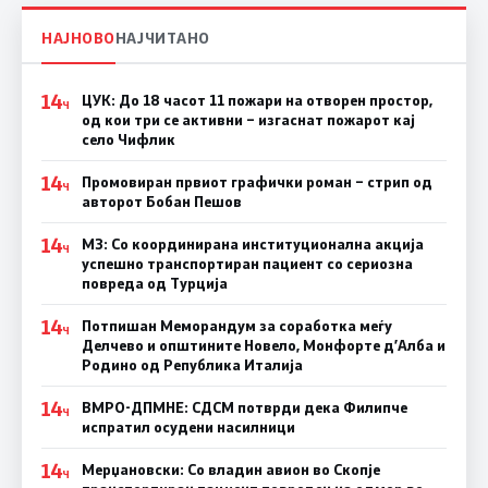
НАЈНОВО
НАЈЧИТАНО
14
ЦУК: До 18 часот 11 пожари на отворен простор,
Ч
од кои три се активни – изгаснат пожарот кај
село Чифлик
14
Промовиран првиот графички роман – стрип од
Ч
авторот Бобан Пешов
14
МЗ: Со координирана институционална акција
Ч
успешно транспортиран пациент со сериозна
повреда од Турција
14
Потпишан Меморандум за соработка меѓу
Ч
Делчево и општините Новело, Монфорте д’Алба и
Родино од Република Италија
14
ВМРО-ДПМНЕ: СДСM потврди дека Филипче
Ч
испратил осудени насилници
14
Мерџановски: Со владин авион во Скопје
Ч