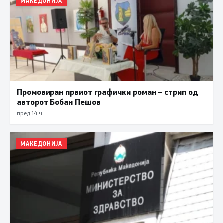
МАКЕДОНИЈА
Промовиран првиот графички роман – стрип од
авторот Бобан Пешов
пред 14 ч.
МАКЕДОНИЈА