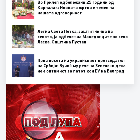
Во Прилеп одбележани 25 години од
Карпалак: Нивната жртва е темел на
нашата одговорност
Летна Света Петка, заштитничка на
селото, ја одбележаа Македонците во село
Леска, Општина Пустец
Прва посета на украинскиот претседател
на Србија: Вучиќ му рече на Зеленски дека
не е оптимист за патот кон ЕУ на Белград