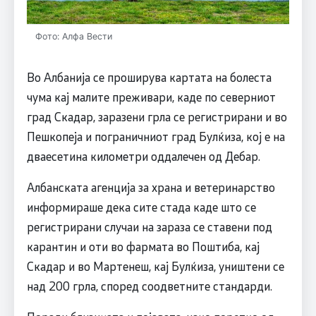
Фото: Алфа Вести
Во Албанија се проширува картата на болеста
чума кај малите преживари, каде по северниот
град Скадар, заразени грла се регистрирани и во
Пешкопеја и пограничниот град Булќиза, кој е на
дваесетина километри оддалечен од Дебар.
Албанската агенција за храна и ветеринарство
информираше дека сите стада каде што се
регистрирани случаи на зараза се ставени под
карантин и оти во фармата во Поштиба, кај
Скадар и во Мартенеш, кај Булќиза, уништени се
над 200 грла, според соодветните стандарди.