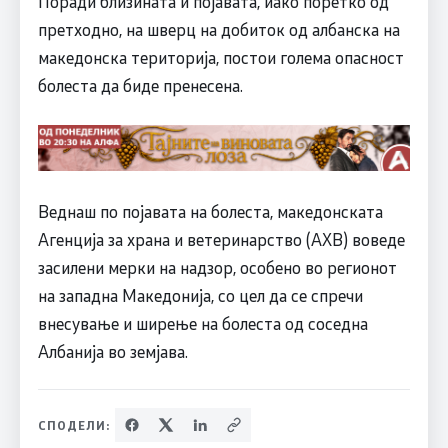
Поради близината и појавата, иако поретко од
претходно, на шверц на добиток од албанска на
македонска територија, постои голема опасност
болеста да биде пренесена.
Веднаш по појавата на болеста, македонската
Агенција за храна и ветеринарство (АХВ) воведе
засилени мерки на надзор, особено во регионот
на западна Македонија, со цел да се спречи
внесување и ширење на болеста од соседна
Албанија во земјава.
СПОДЕЛИ: