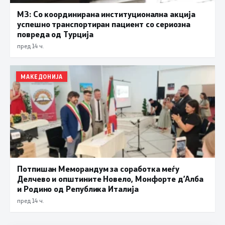
МЗ: Со координирана институционална акција
успешно транспортиран пациент со сериозна
повреда од Турција
пред 14 ч.
МАКЕДОНИЈА
Потпишан Меморандум за соработка меѓу
Делчево и општините Новело, Монфорте д’Алба
и Родино од Република Италија
пред 14 ч.