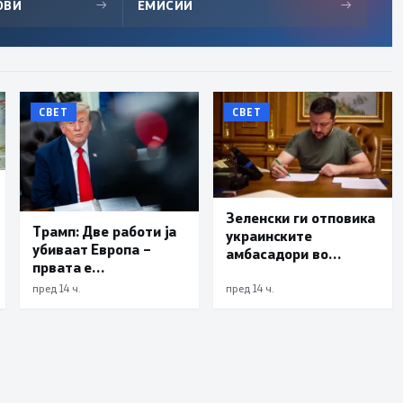
ОВИ
→
ЕМИСИИ
→
СВЕТ
СВЕТ
Зеленски ги отповика
Трамп: Две работи ја
украинските
убиваат Европа –
амбасадори во
првата е
Албанија, Хрватска и
имиграцијата,
Црна Гора
пред 14 ч.
пред 14 ч.
втората е енергијата