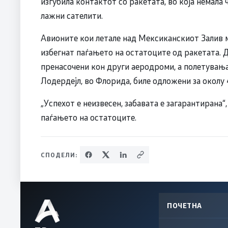
изгубила контактот со ракетата, во која немала 
лажни сателити.
Авионите кои летале над Мексиканскиот Залив м
избегнат паѓањето на остатоците од ракетата. 
пренасочени кон други аеродроми, а полетувањ
Лодердејл, во Флорида, биле одложени за околу 
„Успехот е неизвесен, забавата е загарантирана“,
паѓањето на остатоците.
СПОДЕЛИ:
ПОЧЕТНА