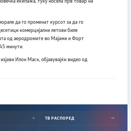
човечка екипажа, туку носела прв товар на
орале да го променат курсот за да го
Десетици комерцијални летови биле
ата од аеродромите во Мајами и Форт
45 минути.
 изјави Илон Маск, објавувајќи видео од
→
ТВ РАСПОРЕД
→