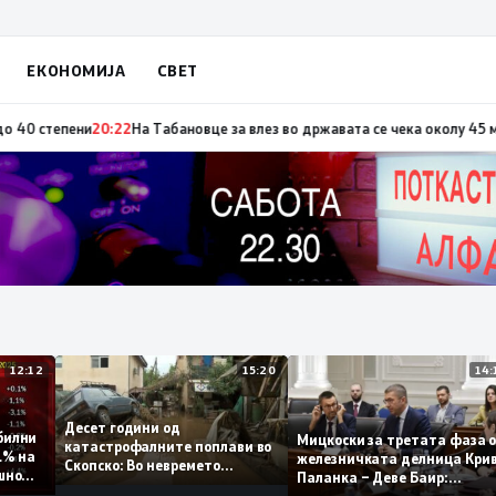
ЕКОНОМИЈА
СВЕТ
ја по повод „30 години Општина Вевчани“
20:23
Портокалова фаза утре, 
12:12
15:20
Десет години од
стабилни
Мицкоски за третата фаз
катастрофалните поплави во
 0,1% на
железничката делница К
Скопско: Во невремето
одишно
Паланка – Деве Баир:
загинаа 22 лица
Проектот нема да заврши