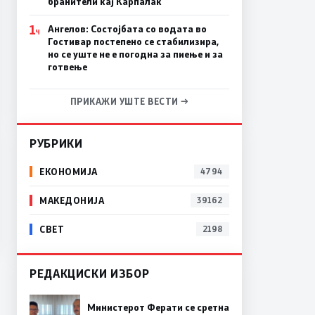
бранители кај Карпалак
1
Ангелов: Состојбата со водата во
Ч
Гостивар постепено се стабилизира,
но се уште не е погодна за пиење и за
готвење
ПРИКАЖИ УШТЕ ВЕСТИ →
РУБРИКИ
ЕКОНОМИЈА
4794
МАКЕДОНИЈА
39162
СВЕТ
2198
РЕДАКЦИСКИ ИЗБОР
Министерот Ферати се сретна