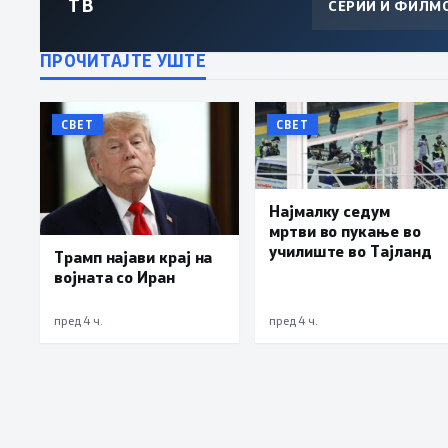
ТВ
СЕРИИ И ФИЛМ
ПРОЧИТАЈТЕ УШТЕ
СВЕТ
СВЕТ
Најмалку седум
мртви во пукање во
училиште во Тајланд
Трамп најави крај на
војната со Иран
пред 4 ч.
пред 4 ч.