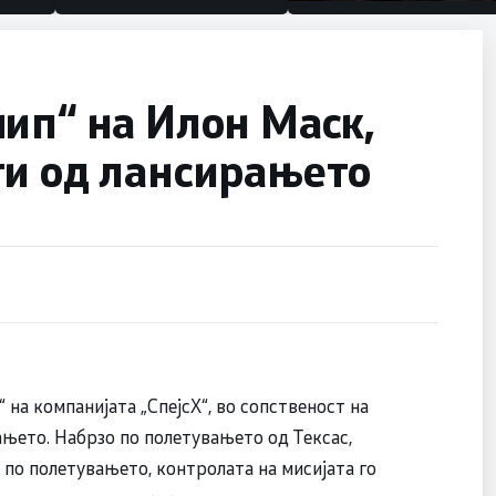
половина тунел во слепа
улица, сега имаме целина
ип“ на Илон Маск,
ти од лансирањето
на компанијата „СпејсX“, во сопственост на
њето. Набрзо по полетувањето од Тексас,
 по полетувањето, контролата на мисијата го