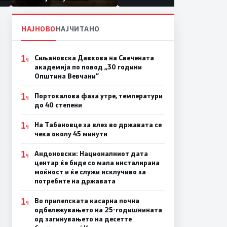
првачиња помалку
НАЈНОВО
НАЈЧИТАНО
1
Сиљановска Давкова на Свечената
Ч
академија по повод „30 години
Општина Вевчани“
1
Портокалова фаза утре, температури
Ч
до 40 степени
1
На Табановце за влез во државата се
Ч
чека околу 45 минути
1
Андоновски: Националниот дата
Ч
центар ќе биде со мала инсталирана
моќност и ќе служи исклучиво за
потребите на државата
1
Во прилепската касарна почна
Ч
одбележувањето на 25-годишнината
од загинувањето на десетте