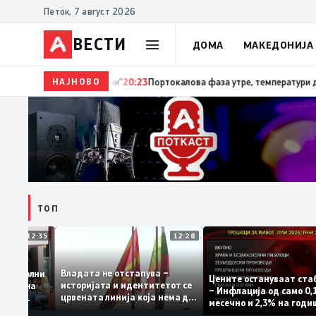
Петок, 7 август 2026
ВЕСТИ
ДОМА
МАКЕДОНИЈА
НАЈНОВО
20:24
Сиљановска Давкова на Свечената академи
ТОП
12:35
12:28
Владата не отстапува –
се задоволни
Цените остануваат 
историјата и идентитетот се
чениците на
– Инфлација од само
црвената линија која нема да
жавната
месечно и 2,3% на г
се погази
ниво