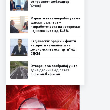
со турскиот амбасадор
Улусој
Мерките за самовработување
даваат резултат –
невработеноста на историски
најниско ниво од 11,3%
Стојаноски: Бројки и факти
наспроти кампањата на
„економските експерти“ од
СДСM
Отворена за сообраќај уште
една делница од патот
Елбасан-Ќафасан