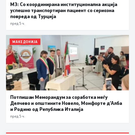
МЗ: Со координирана институционална акција
успешно транспортиран пациент со сериозна
повреда од Турција
пред 5 ч.
МАКЕДОНИЈА
Потпишан Меморандум за соработка меѓу
Делчево и општините Новело, Монфорте д’Алба
и Родино од Република Италија
пред 5 ч.