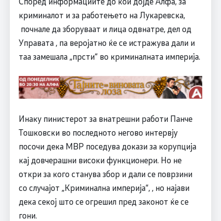
Според информациите до кои дојде Алфа, за
криминалот и за работењето на Лукаревска,
почнале да зборуваат и лица одвнатре, дел од
Управата , па веројатно ќе се истражува дали и
таа замешала „прсти“ во криминалната империја.
Инаку пинистерот за внатрешни работи Панче
Тошковски во последното негово интервју
посочи дека МВР поседува докази за корупција
кај довчерашни високи функционери. Но не
откри за кого станува збор и дали се поврзини
со случајот „Криминална империја“, , но најави
дека секој што се огрешил пред законот ќе се
гони.