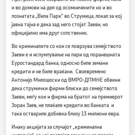
и во домови на дел од осомничените но и во
познатата „Вила Парк“ во Струмица, локал за кој
јавна тајна е дека зад него стојат Заеви, но
официјално има друг сопственик.
Во криминалите со кои се поврзува семејството
Заеви е и испумпување на пари од поранешната
Еуростандард банка, односно биле земани
кредити и не биле враќани. Своевремено
Антонијо Милошоски од ВМРО-ДПМНЕ обвини
дека струмички фирми блиски до семејството
Заеви, меѓу кои и фирма на братот на премиерот
Зоран Заев, не плаќале кредити во банката и
така оствариле добивка близу 13 милиони евра.
Инаку акцијата за случајот „криминална