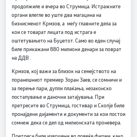
продолжиле и вчера во Струмица. Истражните
органи влегле во уште два магацина на
бизнисменот Крмзов, а меѓу главните дела за
кои се товарат лицата под истрага е
оштетувањето на Буџетот. Само во еден случај
биле прикажани 880 милиони денари за поврат
на ДДВ .
Крмзов, кој важи за близок на семејството на
поранешниот премиер Зоран Заев, се сомничи и
за перење пари, дупли плаќања, незаконско
постапување и даночни затајувања. При
претресите во Струмица, гостивар и Скопје биле
пронајдени дијаменти и документи за кои постои
сомнеж дека се дел од милионската проневера.
Претреси биле извршени во повеќе фирми, како