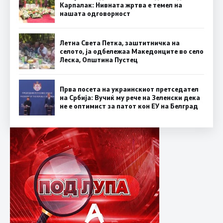
Карпалак: Нивната жртва е темел на
нашата одговорност
Летна Света Петка, заштитничка на
селото, ја одбележаа Македонците во село
Леска, Општина Пустец
Прва посета на украинскиот претседател
на Србија: Вучиќ му рече на Зеленски дека
не е оптимист за патот кон ЕУ на Белград