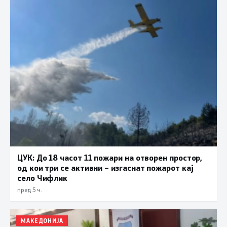
ЦУК: До 18 часот 11 пожари на отворен простор,
од кои три се активни – изгаснат пожарот кај
село Чифлик
пред 5 ч.
МАКЕДОНИЈА