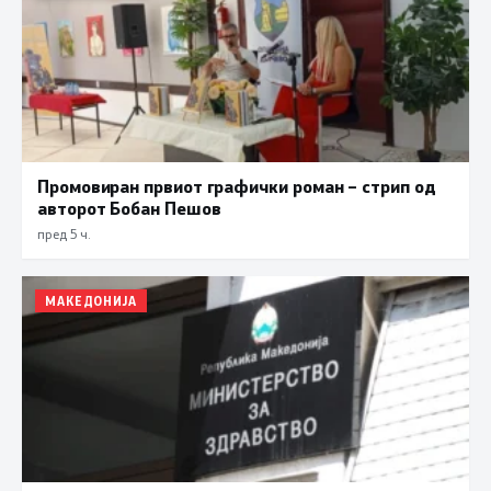
Промовиран првиот графички роман – стрип од
авторот Бобан Пешов
пред 5 ч.
МАКЕДОНИЈА