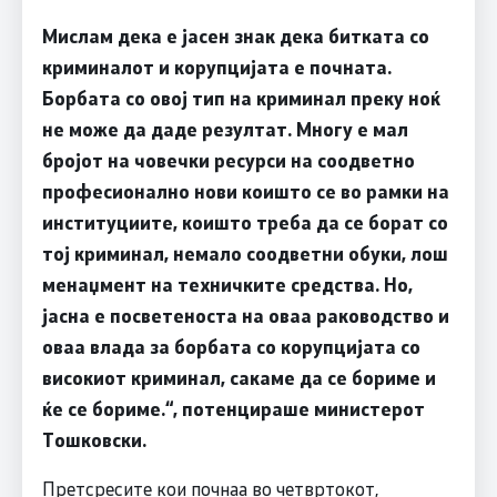
Мислам дека е јасен знак дека битката со
криминалот и корупцијата е почната.
Борбата со овој тип на криминал преку ноќ
не може да даде резултат. Многу е мал
бројот на човечки ресурси на соодветно
професионално нови коишто се во рамки на
институциите, коишто треба да се борат со
тој криминал, немало соодветни обуки, лош
менаџмент на техничките средства. Но,
јасна е посветеноста на оваа раководство и
оваа влада за борбата со корупцијата со
високиот криминал, сакаме да се бориме и
ќе се бориме.“, потенцираше министерот
Тошковски.
Претсресите кои почнаа во четвртокот,