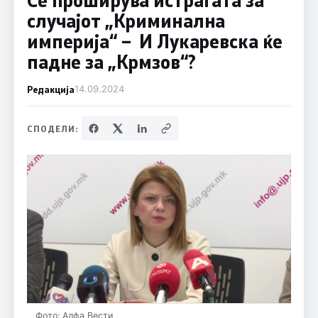
случајот „Криминална
империја“ – И Лукаревска ќе
падне за „Крмзов“?
Редакција
14.09.2024
СПОДЕЛИ:
Фото: Алфа Вести