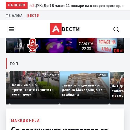
НАЈНОВО
17:42
ЦУК: До 18 часот 11 пожари на отворен простор, од кои тр
|
ТВ АЛФА
ВЕСТИ
ВЕСТИ
ТОП
12:50
12:47
12:46
Казни има, но
Јавниот и државниот
Во СДС
удии и
тротинетите се уште ги
долг на Македонија се
талого
возат деца
стабилни
е само
нието
копија
Заев
МАКЕДОНИЈА
Се проширува истрагата за