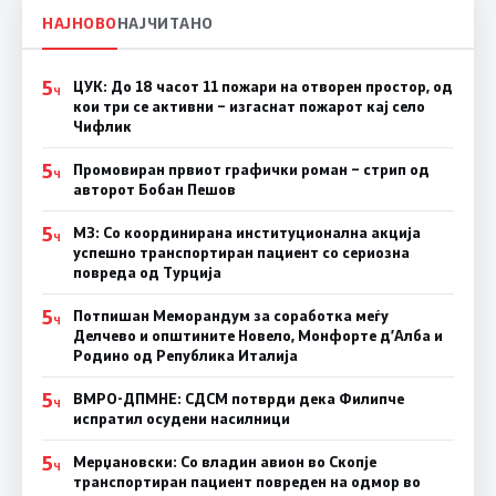
НАЈНОВО
НАЈЧИТАНО
5
ЦУК: До 18 часот 11 пожари на отворен простор, од
Ч
кои три се активни – изгаснат пожарот кај село
Чифлик
5
Промовиран првиот графички роман – стрип од
Ч
авторот Бобан Пешов
5
МЗ: Со координирана институционална акција
Ч
успешно транспортиран пациент со сериозна
повреда од Турција
5
Потпишан Меморандум за соработка меѓу
Ч
Делчево и општините Новело, Монфорте д’Алба и
Родино од Република Италија
5
ВМРО-ДПМНЕ: СДСM потврди дека Филипче
Ч
испратил осудени насилници
5
Мерџановски: Со владин авион во Скопје
Ч
транспортиран пациент повреден на одмор во