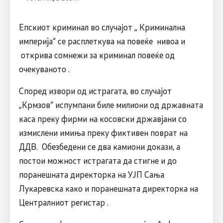
Епскиот криминал во случајот „ Криминална
империја“ се расплеткува на повеќе нивоа и
открива сомнежи за криминал повеќе од
очекуваното .
Според извори од истрагата, во случајот
„Крмзов“ испумпани биле милиони од државната
каса преку фирми на косовски државјани со
измислени имиња преку фиктивен поврат на
ДДВ. Обезбедени се два камиони докази, а
постои можност истрагата да стигне и до
поранешната директорка на УЈП Сања
Лукаревска како и поранешната директорка на
Централниот регистар .