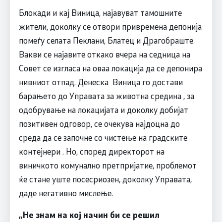
Блокади и кај Виница, најавуват тамошните
жители, доколку се отвори привремена депонија
помеѓу селата Пеклани, Блатец и Драгобраште.
Вакви се најавите откако вчера на седница на
Совет се изгласа на оваа локација да се депонира
нивниот отпад. Денеска Виница го достави
барањето до Управата за животна средина , за
одобрување на локацијата и доколку добијат
позитивен одговор, се очекува најдоцна до
среда да се започне со чистење на градските
контејнери . Но, според директорот на
виничкото комунално претпријатие, проблемот
ќе стане уште посесриозен, доколку Управата,
даде негативно мислење.
„Не знам на кој начин би се решил