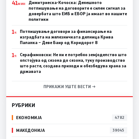
41
Димитриеска-Кочоска: Денешното
МИН
потпишување на договорите е силен сигнал за
довербата што ЕИБ и ЕБОР ја имаат во нашите
политики
1
Потпишување договори за финансирање на
Ч
изградбата на железничката делница Крива
Паланка – Деве Баир од Коридорот 8
1
Серафимовски: Не ни е потребно земјоделство што
Ч
опстојува од сезона до сезона, туку производство
што расте, создава приходи и обезбедува храна за
државата
ПРИКАЖИ УШТЕ ВЕСТИ →
РУБРИКИ
ЕКОНОМИЈА
4782
МАКЕДОНИЈА
39045