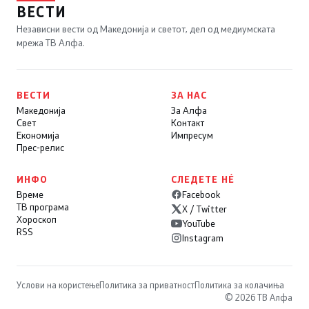
ВЕСТИ
Независни вести од Македонија и светот, дел од медиумската
мрежа ТВ Алфа.
ВЕСТИ
ЗА НАС
Македонија
За Алфа
Свет
Контакт
Економија
Импресум
Прес-релис
ИНФО
СЛЕДЕТЕ НÉ
Време
Facebook
ТВ програма
X / Twitter
Хороскоп
YouTube
RSS
Instagram
Услови на користење
Политика за приватност
Политика за колачиња
© 2026 ТВ Алфа