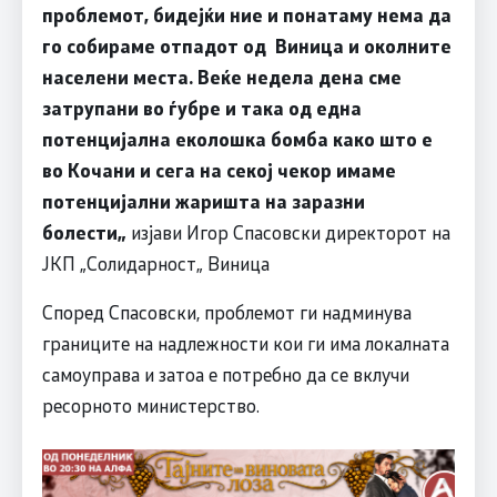
проблемот, бидејќи ние и понатаму нема да
го собираме отпадот од Виница и околните
населени места. Веќе недела дена сме
затрупани во ѓубре и така од една
потенцијална еколошка бомба како што е
во Кочани и сега на секој чекор имаме
потенцијални жаришта на заразни
болести„
изјави Игор Спасовски директорот на
ЈКП „Солидарност„ Виница
Според Спасовски, проблемот ги надминува
границите на надлежности кои ги има локалната
самоуправа и затоа е потребно да се вклучи
ресорното министерство.