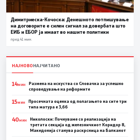
Димитриеска-Кочоска: Денешното потпишување
на договорите е силен сигнал за довербата што
ЕИБ и ЕБОР ја имаат во нашите политики
пред 41 мин.
НАЈНОВО
НАЈЧИТАНО
14
Размена на искуства со Словачка за успешно
МИН
спроведување на реформите
15
Просечната оценка од полагањето на сите три
МИН
типа матура е 3,66
40
Николоски: Почнуваме со реализација на
МИН
третата секција од железничкиот Коридор 8,
Македонија станува раскрсница на Балканот