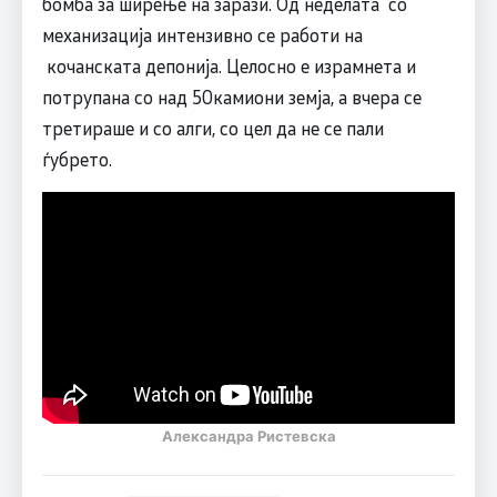
бомба за ширење на зарази. Од неделата со
механизација интензивно се работи на
кочанската депонија. Целосно е израмнета и
потрупана со над 50камиони земја, а вчера се
третираше и со алги, со цел да не се пали
ѓубрето.
Александра Ристевска