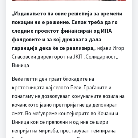
„Издавањето на овие решенија за времени
локации не е решение. Сепак треба да го
следиме проектот финансиран од ИПА
фондовите и за кој државата дала
гаранција дека ќе се реализира„
изјави Игор
Спасовски директорот на ЈКП „Солидарност„
Виница
Веќе петти ден траат блокадите на
крстосницата кај селото Бели. Граѓаните и
понатаму не дозволуваат комуналните возила на
кочанското јавно претпријатие да депонират
смет. Во меѓувреме контејнерите во Кочани и
Виница кои се преполни и од нив се шири
непријатна миризба, преставуват темпирана