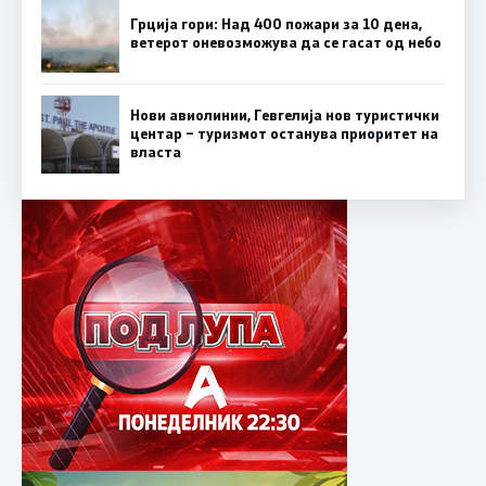
Грција гори: Над 400 пожари за 10 дена,
ветерот оневозможува да се гасат од небо
Нови авиолинии, Гевгелија нов туристички
центар – туризмот останува приоритет на
власта