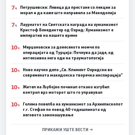
7
Петрушевски: Левица да престане со лекции за
Ч
морал и да каже што направила за Македонија
7
Лауреатот на Светската награда на хуманизмот
Ч
Кристоф Бенедиктер од Охрид: Хуманизмот е
императив на нашето време
10
Мерџановски за донесеното момче по
Ч
операцијата од Турција: Почнува да јаде, од
интензивна нега оди на трауматологија
10
Ново научно дело „Св. Климент Охридски во
Ч
современата македонска творечка инспирација“
10
Жител на Љубојно починал откако изгубил
Ч
контрол врз моторот што го управувал
10
Голема повелба на хуманизмот за Архиепископот
Ч
г.г. Стефан по повод 40-годишнината од
неговото замонашување
ПРИКАЖИ УШТЕ ВЕСТИ →