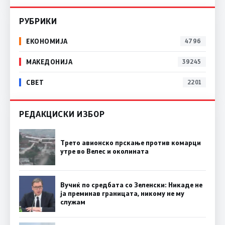
РУБРИКИ
ЕКОНОМИЈА
4796
МАКЕДОНИЈА
39245
СВЕТ
2201
РЕДАКЦИСКИ ИЗБОР
Трето авионско прскање против комарци
утре во Велес и околината
Вучиќ по средбата со Зеленски: Никаде не
ја преминав границата, никому не му
служам