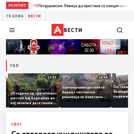
НАЈНОВО
19:09
Петрушевски: Левица да престане со лекции за морал и
|
ТВ АЛФА
ВЕСТИ
ВЕСТИ
ТОП
13:04
12:55
12:49
Гостивар
Оризопроизводителите
безбедн
бараат системски
онија
25 години од трагичниот
надежит
решенија за поевтино
настан кај Карпалак во
следнат
производство
кој загинаа десетмина
може да 
македонски бранители
СВЕТ
Се отвораат училиштата во