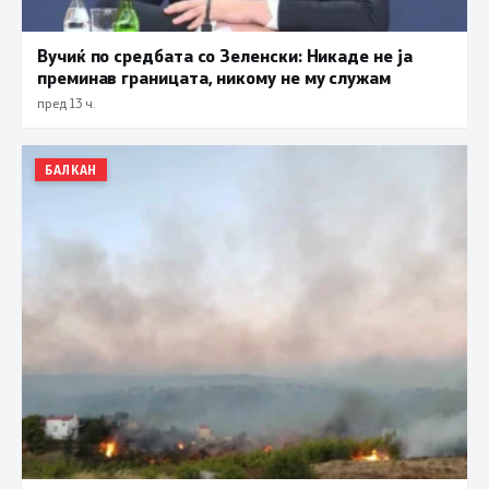
Вучиќ по средбата со Зеленски: Никаде не ја
преминав границата, никому не му служам
пред 13 ч.
БАЛКАН