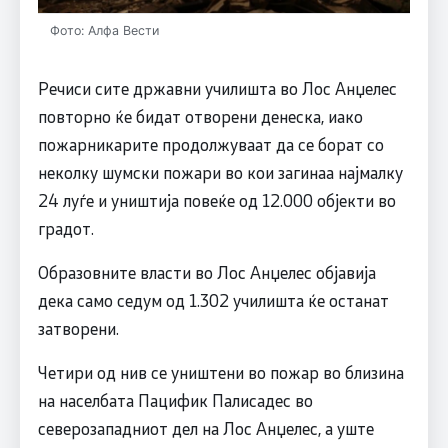
Фото: Алфа Вести
Речиси сите државни училишта во Лос Анџелес
повторно ќе бидат отворени денеска, иако
пожарникарите продолжуваат да се борат со
неколку шумски пожари во кои загинаа најмалку
24 луѓе и уништија повеќе од 12.000 објекти во
градот.
Образовните власти во Лос Анџелес објавија
дека само седум од 1.302 училишта ќе останат
затворени.
Четири од нив се уништени во пожар во близина
на населбата Пацифик Палисадес во
северозападниот дел на Лос Анџелес, а уште