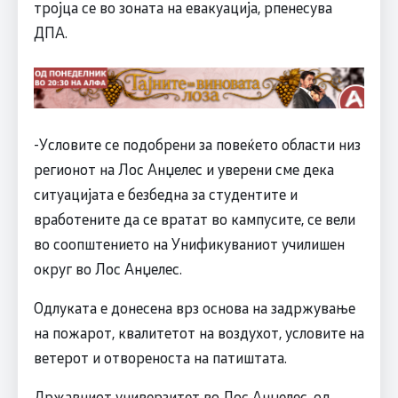
тројца се во зоната на евакуација, рпенесува
ДПА.
-Условите се подобрени за повеќето области низ
регионот на Лос Анџелес и уверени сме дека
ситуацијата е безбедна за студентите и
вработените да се вратат во кампусите, се вели
во соопштението на Унификуваниот училишен
округ во Лос Анџелес.
Одлуката е донесена врз основа на задржување
на пожарот, квалитетот на воздухот, условите на
ветерот и отвореноста на патиштата.
Државниот универзитет во Лос Анџелес, од