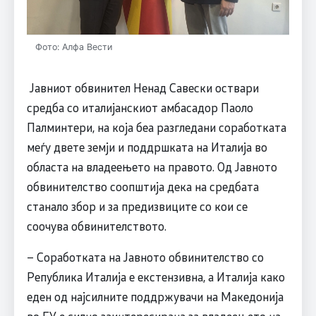
Фото: Алфа Вести
Јавниот обвинител Ненад Савески оствари
средба со италијанскиот амбасадор Паоло
Палминтери, на која беа разгледани соработката
меѓу двете земји и поддршката на Италија во
областа на владеењето на правото. Од Јавното
обвинителство соопштија дека на средбата
станало збор и за предизвиците со кои се
соочува обвинителството.
– Соработката на Јавното обвинителство со
Република Италија е екстензивна, а Италија како
еден од најсилните поддржувачи на Македонија