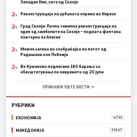
Западен Нил, сите од Скопје
2
Реконструкција на урбаната опрема во Нерези
Ч
2
Град Скопје: Почна темелна реконструкција на
Ч
еден од симболите на Скопје – подната фонтана
повторно ќе блесне
2
Момче загина во сообраќајка на патот од
Ч
Радишани кон Побожје
2
Во Куманово поднесени 160 барања за
Ч
обесштетување по невремето од 20 јули
ПРИКАЖИ УШТЕ ВЕСТИ →
РУБРИКИ
ЕКОНОМИЈА
4791
МАКЕДОНИЈА
39147