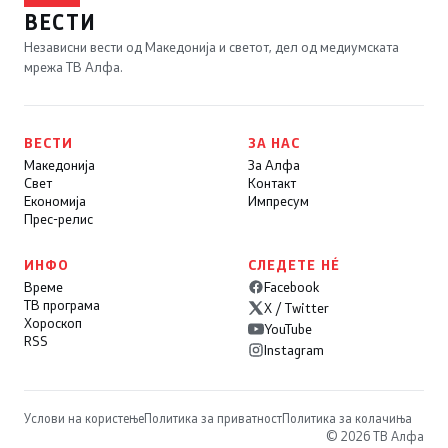
ВЕСТИ
Независни вести од Македонија и светот, дел од медиумската
мрежа ТВ Алфа.
ВЕСТИ
ЗА НАС
Македонија
За Алфа
Свет
Контакт
Економија
Импресум
Прес-релис
ИНФО
СЛЕДЕТЕ НÉ
Време
Facebook
ТВ програма
X / Twitter
Хороскоп
YouTube
RSS
Instagram
Услови на користење
Политика за приватност
Политика за колачиња
© 2026 ТВ Алфа