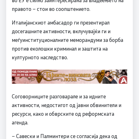
во ЕУ е силно заинтересирана за владеењето на
правото – стои во соопштението.
Италијанскиот амбасадор ги презентирал
досегашните активности, вклучувајќи ги и
меѓуинституционалните меморандуми за борба
против еколошки криминал и заштита на
културното наследство.
Соговорниците разговарале и за идните
активности, недостигот од јавни обвинители и
ресурси, како и обврските од реформската
агенда.
– Савески и Палминтери се согласија дека од