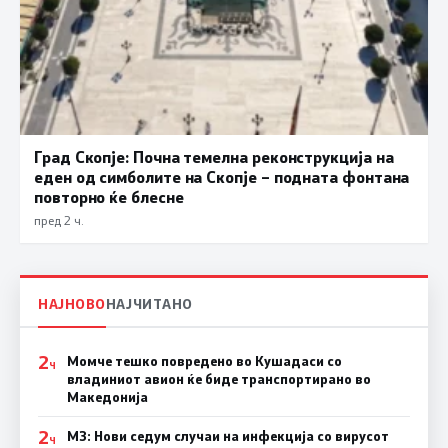
Град Скопје: Почна темелна реконструкција на
еден од симболите на Скопје – подната фонтана
повторно ќе блесне
пред 2 ч.
НАЈНОВО
НАЈЧИТАНО
2
Момче тешко повредено во Кушадаси со
Ч
владиниот авион ќе биде транспортирано во
Македонија
2
МЗ: Нови седум случаи на инфекција со вирусот
Ч