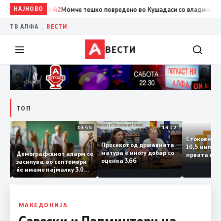
НАЈНОВО
14:42
Момче тешко повредено во Кушадаси со владиниот авион
|
ТВ АЛФА
ВЕСТИ
ВЕСТИ
ТОП
14:12
13:45
13:12
Стоковн
Просекот од државната
10,5 ми
та
матура е многу добар со
Демографскиот аларм се
првата 
ката
оценка 3,66
засилува, во септември
годинат
ланка
ќе имаме најмалку 3.000
го зголе
тот
првачиња помалку
 слепа
МАКЕДОНИЈА
Савески и Палминтери на