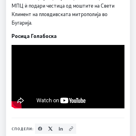
МПЦ ѝ подари честица од моштите на Свети
Климент на пловдивската митрополија во
Бугарија.
Росица Голабоска
СПОДЕЛИ: