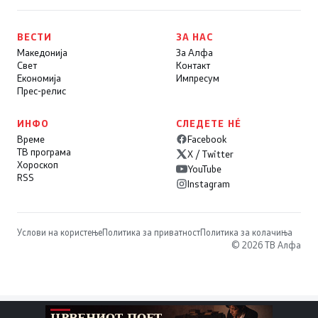
ВЕСТИ
ЗА НАС
Македонија
За Алфа
Свет
Контакт
Економија
Импресум
Прес-релис
ИНФО
СЛЕДЕТЕ НÉ
Време
Facebook
ТВ програма
X / Twitter
Хороскоп
YouTube
RSS
Instagram
Услови на користење
Политика за приватност
Политика за колачиња
© 2026 ТВ Алфа