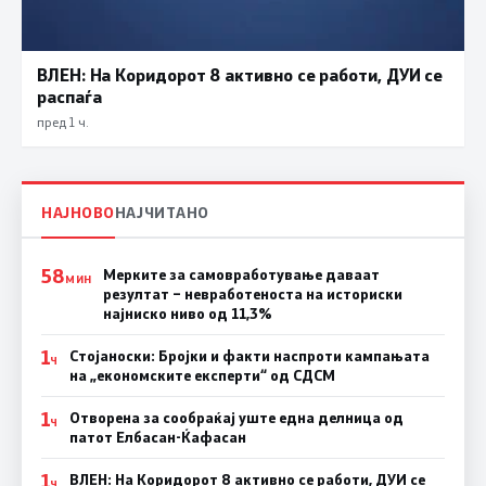
ВЛЕН: На Коридорот 8 активно се работи, ДУИ се
распаѓа
пред 1 ч.
НАЈНОВО
НАЈЧИТАНО
58
Мерките за самовработување даваат
МИН
резултат – невработеноста на историски
најниско ниво од 11,3%
1
Стојаноски: Бројки и факти наспроти кампањата
Ч
на „економските експерти“ од СДСM
1
Отворена за сообраќај уште една делница од
Ч
патот Елбасан-Ќафасан
1
ВЛЕН: На Коридорот 8 активно се работи, ДУИ се
Ч