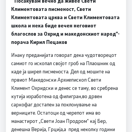
“
Посакувам вечно да живее Свети
Климентовата писменост, Свети
Климентовата црква и Свети Климентовата
школа и нека биде вечен неговиот
благослов за Охрид и македонскиот народ
”-
порача Кирил
Пецаков
Инаку преданијата говорат дека чудотворецот
самиот го ископал својот гроб на Плаошник од
каде ја ширел писменоста. Дел од мошите на
првиот Македонски Архиепископ Свети
Климент Охридски и денес се таму, во сребрена
кутија изработена од филигран,во дрвен
саркофаг достапен за поклонување на
верниците. Остатоци од черепот има во
манастирот „Свети Јоан Продром“ кај Бер,
денешна Верија, Грција,а пред неколку години