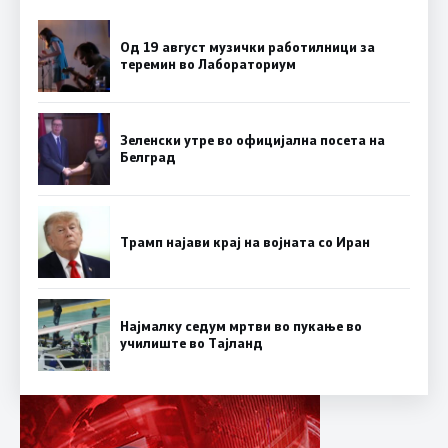
Од 19 август музички работилници за
теремин во Лабораториум
Зеленски утре во официјална посета на
Белград
Трамп најави крај на војната со Иран
Најмалку седум мртви во пукање во
училиште во Тајланд