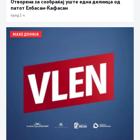
Отворена за сообраќај уште една делница од
патот Елбасан-Ќафасан
пред 1 ч.
МАКЕДОНИЈА