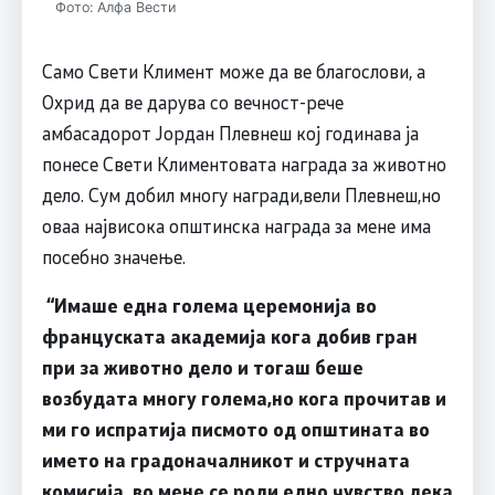
Фото: Алфа Вести
Само Свети Климент може да ве благослови, а
Охрид да ве дарува со вечност-рече
амбасадорот Јордан Плевнеш
кој годинава ја
понесе Свети Климентовата награда за животно
дело. Сум добил многу награди,вели Плевнеш,но
оваа највисока општинска награда за мене има
посебно значење.
“
Имаше една голема церемонија во
француската академија кога добив гран
при за животно дело и тогаш беше
возбудата многу голема,но кога прочитав и
ми го испратија писмото од општината во
името на градоначалникот и стручната
комисија, во мене се роди едно чувство дека