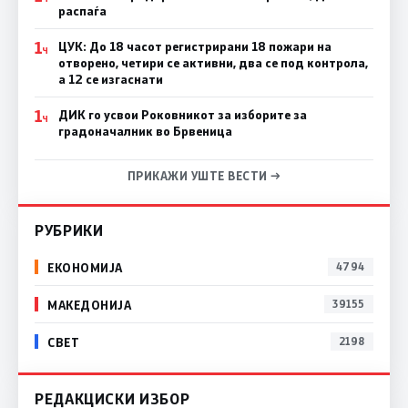
распаѓа
1
ЦУК: До 18 часот регистрирани 18 пожари на
Ч
отворено, четири се активни, два се под контрола,
а 12 се изгаснати
1
ДИК го усвои Роковникот за изборите за
Ч
градоначалник во Брвеница
ПРИКАЖИ УШТЕ ВЕСТИ →
РУБРИКИ
ЕКОНОМИЈА
4794
МАКЕДОНИЈА
39155
СВЕТ
2198
РЕДАКЦИСКИ ИЗБОР