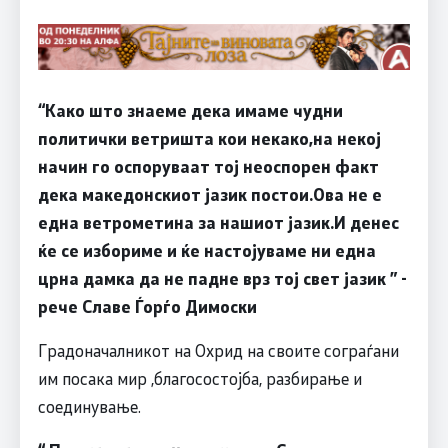
“
Како што знаеме дека имаме чудни
политички ветришта кои некако,на некој
начин го оспоруваат тој неоспорен факт
дека македонскиот јазик постои
.
Ова не е
една ветрометина за нашиот јазик.И денес
ќе се избориме и ќе настојуваме ни една
црна дамка да не падне врз тој свет јазик
”
-
рече Славе Ѓорѓо Димоски
Градоначалникот на Охрид на своите сограѓани
им посака мир ,благосостојба, разбирање и
соединување.