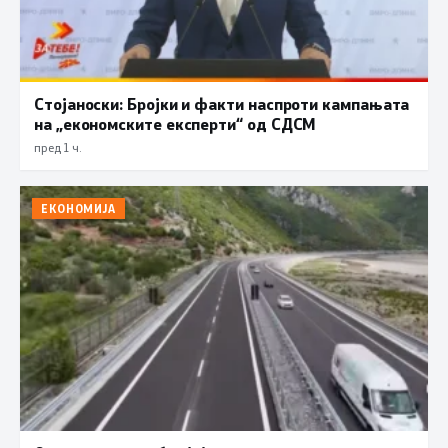
Стојаноски: Бројки и факти наспроти кампањата
на „економските експерти“ од СДСM
пред 1 ч.
ЕКОНОМИЈА