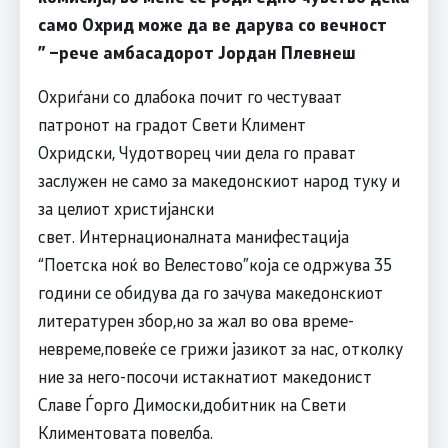
само Охрид може да ве дарува со вечност
”
–рече амбасадорот Јордан Плевнеш
Охриѓани со длабока почит го честуваат
патронот на градот Свети Климент
Охридски, Чудотворец чии дела го прават
заслужен не само за македонскиот народ туку и
за целиот христијански
свет. Интернационалната манифестација
“Поетска ноќ во Велестово”која се одржува 35
години се обидува да го зачува македонскиот
литературен збор,но за жал во ова време-
невреме,повеќе се грижи јазикот за нас, отколку
ние за него-посочи истакнатиот македонист
Славе Ѓорго Димоски,добитник на Свети
Климентовата повелба.