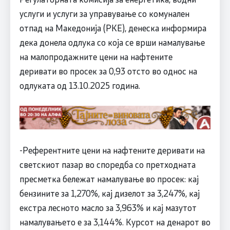
услуги и услуги за управување со комунален
отпад на Македонија (РКЕ), денеска информира
дека донела одлука со која се врши намалување
на малопродажните цени на нафтените
деривати во просек за 0,93 отсто во однос на
одлуката од 13.10.2025 година.
-Референтните цени на нафтените деривати на
светскиот пазар во споредба со претходната
пресметка бележат намалување во просек: кај
бензините за 1,270%, кај дизелот за 3,247%, кај
екстра лесното масло за 3,963% и кај мазутот
намалувањето е за 3,144%. Курсот на денарот во