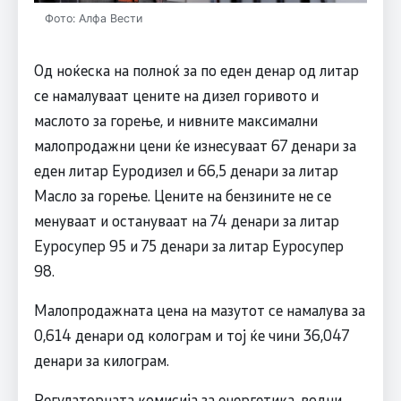
Фото: Алфа Вести
Од ноќеска на полноќ за по еден денар од литар
се намалуваат цените на дизел горивото и
маслото за горење, и нивните максимални
малопродажни цени ќе изнесуваат 67 денари за
еден литар Еуродизел и 66,5 денари за литар
Масло за горење. Цените на бензините не се
менуваат и остануваат на 74 денари за литар
Еуросупер 95 и 75 денари за литар Еуросупер
98.
Малопродажната цена на мазутот се намалува за
0,614 денари од колограм и тој ќе чини 36,047
денари за килограм.
Регулаторната комисија за енергетика, водни