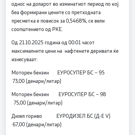
однос на доларот во изминатиот период по кој
беа формирани цените со претходната
пресметка е повисок за 0,5468%, се вели
соопштението од РКЕ.
Од 21.10.2025 година од 00:01 часот
максималните цени на нафтените деривати ќе
изнесуваат:
Моторен бензин ЕУРОСУПЕР БС – 95
73,00 (денари/литар)
Моторен бензин ЕУРОСУПЕР БС – 98
75,00 (денари/литар)
Дизел гориво ЕУРОДИЗЕЛ БС (Д-Е V)
67,00 (денари/литар)