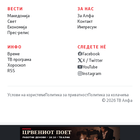
ВЕСТИ
ЗА НАС
Македонија
За Алфа
Свет
Контакт
Економија
Импресум
Прес-релис
ИНФО
СЛЕДЕТЕ НÉ
Време
Facebook
ТВ програма
X / Twitter
Хороскоп
YouTube
RSS
Instagram
Услови на користење
Политика за приватност
Политика за колачиња
© 2026 ТВ Алфа