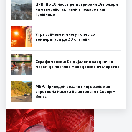
ЦУК: До 18 часот регистрирани 14 пожари
на отворено, активен е пожарот кај
Грешница
Утре сончево и многу топло со
температура до 39 степени
Серафимовски: Со дијалог и заеднички
мерки до посилно македонско пчеларство
МВР: Приведен возачот кој возеше во
спротивна насока на автопатот Скопје –
Велес