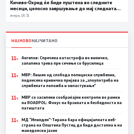
Кичево-Охрид ќе биде пуштена во следните
месеци, целосно завршување до мај следната
година
вчера, 18:31
НАЈНОВО
НАЈЧИТАНО
11
Ангелов: Спречена катастрофа во виничко,
Ч
запалена трева при сечење со брусилица
11
МВР: Лишен од слобода полициски службеник,
Ч
поднесена кривична пријава за „злоупотреба на
службената положба и овластување”
11
МВР со засилени сообраќајни контроли во рамки
Ч
на ROADPOL: Фокус на брзината и безбедноста на
патиштата
11
МД “Илинден“-Тирана бара официјалната веб-
Ч
страна на Општина Пустец да биде достапна и на
македонски јазик