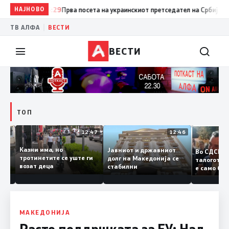
НАЈНОВО
15:29
Прва посета на украинскиот претседател на Србија: Вучиќ 
|
ТВ АЛФА
ВЕСТИ
ВЕСТИ
ТОП
12:50
12:47
12:46
Казни има, но
Јавниот и државниот
Во СДС
дии и
тротинетите се уште ги
долг на Македонија се
талого
возат деца
стабилни
е само
нието
копија 
Заев
МАКЕДОНИЈА
Расте поддршката за ЕУ: Над