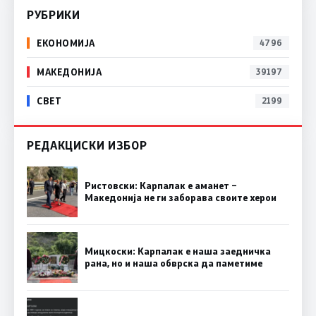
РУБРИКИ
ЕКОНОМИЈА
4796
МАКЕДОНИЈА
39197
СВЕТ
2199
РЕДАКЦИСКИ ИЗБОР
Ристовски: Карпалак е аманет –
Македонија не ги заборава своите херои
Мицкоски: Карпалак е наша заедничка
рана, но и наша обврска да паметиме