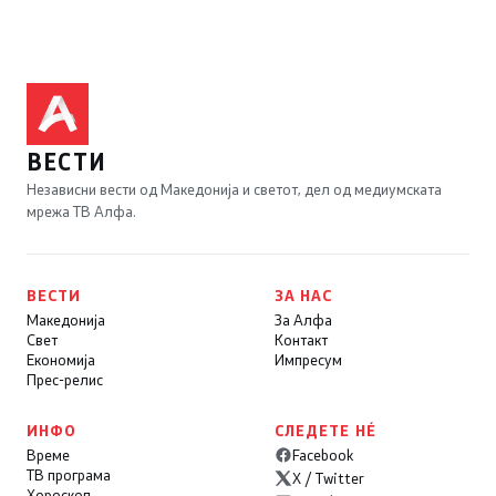
ВЕСТИ
Независни вести од Македонија и светот, дел од медиумската
мрежа ТВ Алфа.
ВЕСТИ
ЗА НАС
Македонија
За Алфа
Свет
Контакт
Економија
Импресум
Прес-релис
ИНФО
СЛЕДЕТЕ НÉ
Време
Facebook
ТВ програма
X / Twitter
Хороскоп