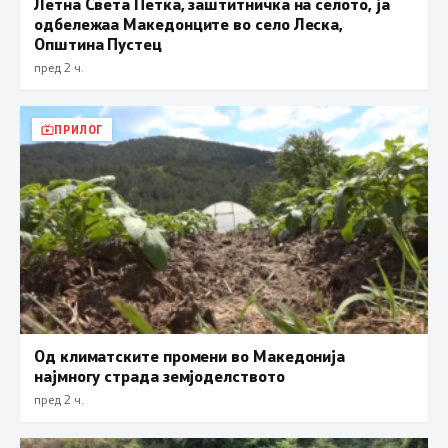
Летна Света Петка, заштитничка на селото, ја
одбележаа Македонците во село Леска,
Општина Пустец
пред 2 ч.
ПРИЛОГ
Од климатските промени во Македонија
најмногу страда земјоделството
пред 2 ч.