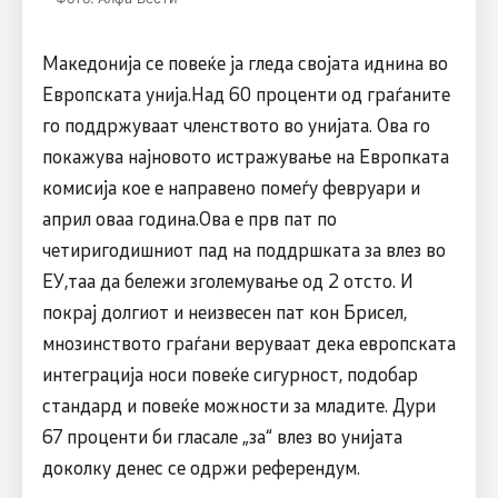
Македонија се повеќе ја гледа својата иднина во
Европската унија.Над 60 проценти од граѓаните
го поддржуваат членството во унијата. Ова го
покажува најновото истражување на Европката
комисија кое е направено помеѓу февруари и
април оваа година.Ова е прв пат по
четиригодишниот пад на поддршката за влез во
ЕУ,таа да бележи зголемување од 2 отсто. И
покрај долгиот и неизвесен пат кон Брисел,
мнозинството граѓани веруваат дека европската
интеграција носи повеќе сигурност, подобар
стандард и повеќе можности за младите. Дури
67 проценти би гласале „за“ влез во унијата
доколку денес се одржи референдум.