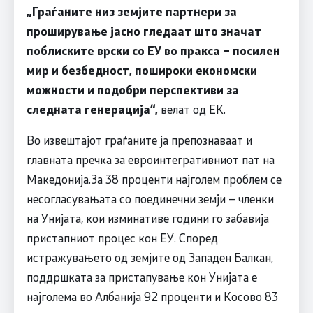
„Граѓаните низ земјите партнери за
проширување јасно гледаат што значат
поблиските врски со ЕУ во пракса – посилен
мир и безбедност, пошироки економски
можности и подобри перспективи за
следната генерација“,
велат од ЕК.
Во извештајот граѓаните ја препознаваат и
главната пречка за евроинтегративниот пат на
Македонија.За 38 проценти најголем проблем се
несогласувањата со поединечни земји – членки
на Унијата, кои изминативе години го забавија
пристапниот процес кон ЕУ. Според
истражувањето од земјите од Западен Балкан,
поддршката за пристапување кон Унијата е
најголема во Албанија 92 проценти и Косово 83