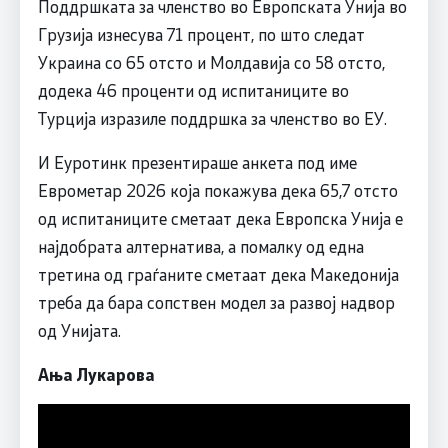
Поддршката за членство во Европската Унија во
Грузија изнесува 71 процент, по што следат
Украина со 65 отсто и Молдавија со 58 отсто,
додека 46 проценти од испитаниците во
Турција изразиле поддршка за членство во ЕУ.
И Еуротинк презентираше анкета под име
Еврометар 2026 која покажува дека 65,7 отсто
од испитаниците сметаат дека Европска Унија е
најдобрата алтернатива, а помалку од една
третина од граѓаните сметаат дека Македонија
треба да бара сопствен модел за развој надвор
од Унијата.
Ања Лукарова