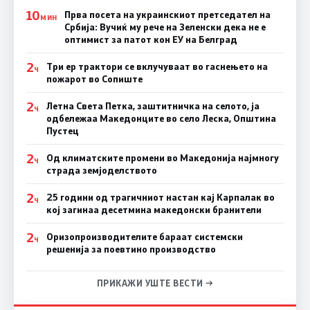
10
Прва посета на украинскиот претседател на
МИН
Србија: Вучиќ му рече на Зеленски дека не е
оптимист за патот кон ЕУ на Белград
2
Три ер трактори се вклучуваат во гаснењето на
Ч
пожарот во Сопиште
2
Летна Света Петка, заштитничка на селото, ја
Ч
одбележаа Македонците во село Леска, Општина
Пустец
2
Од климатските промени во Македонија најмногу
Ч
страда земјоделството
2
25 години од трагичниот настан кај Карпалак во
Ч
кој загинаа десетмина македонски бранители
2
Оризопроизводителите бараат системски
Ч
решенија за поевтино производство
ПРИКАЖИ УШТЕ ВЕСТИ →