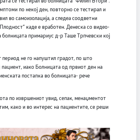
рата се тестирал во болницата “Филип Втори“.
мптоми по некој ден, повторно се тестирал и
вил во самоизолација, а следеа соодветни
Плодност“ каде е вработен. Денеска со видео-
а болницата примариус д-р Таше Трпчевски кој
 период не го напуштил градот, по што
ј пациент, иако Болницата од првиот ден на
иенската постапка во болницата- рече
бота по извршениот увид, сепак, менаџментот
тим, како и во интерес на пациентите, се реши