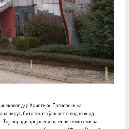
инеколог д-р Христијан Трпчевски на
она вирус, битолската јавност е под шок од
9. Тој, поради пројавени полесни симптоми на