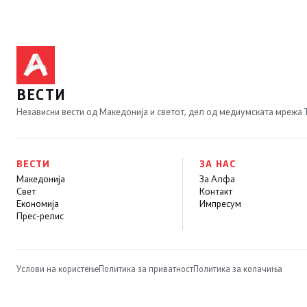
француски предлог
ВЕСТИ
Независни вести од Македонија и светот, дел од медиумската мрежа
ВЕСТИ
ЗА НАС
Македонија
За Алфа
Свет
Контакт
Економија
Импресум
Прес-релис
Услови на користење
Политика за приватност
Политика за колачиња