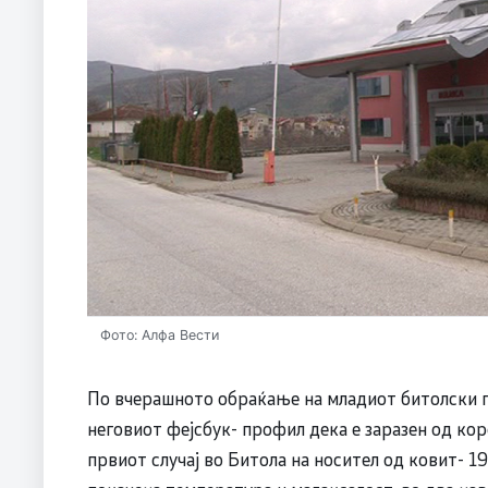
Фото: Алфа Вести
По вчерашното обраќање на младиот битолски г
неговиот фејсбук- профил дека е заразен од кор
првиот случај во Битола на носител од ковит- 1