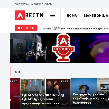
Четврток, 6 август 2026
ВЕСТИ
ДОМА
МАКЕДОНИЈА
НАЈНОВО
19:39
ВМРО-ДПМНЕ: Како што му пукна меурот од сап
ТОП
12:30
12:28
Рекорден број казн
СДСМ сега се исплашени од
сити“ во јули – најм
СДСМ: Од најголеми
атоците на
брзо возење
предавници еволуираа во
емантираат
најголеми патриоти