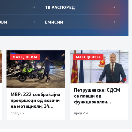
→
ТВ РАСПОРЕД
→
ОВИ
→
ЕМИСИИ
→
МАКЕДОНИЈА
МАКЕДОНИЈА
Петрушевски: СДСМ
МВР: 222 сообраќајни
се плаши од
прекршоци од возачи
функционален
на мотоцикли, 14
систем, „Безбеден
лишени поради
град“ е доказ дека
пред 2 ч.
пред 2 ч.
безобѕирно возење
институциите
функционираат