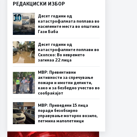
РЕДАКЦИСКИ ИЗБОР
Десет години од
катастрофалната поплава во
населените места во општина
Гази Баба
Десет години од
катастрофалните поплави во
Скопско: Во невремето
загинаа 22 лица
МВР: Превентивни
активности за спречување
пожари и имотни деликти,
како и за безбедно учество во
сообраќајот
МВР: Приведени 15 лица
поради безобѕирно
управување моторно возило,
петмина малолетници