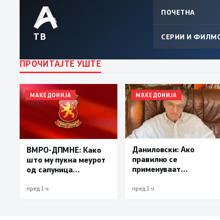
ПОЧЕТНА
ТВ
СЕРИИ И ФИЛМ
ПРОЧИТАЈТЕ УШТЕ
МАКЕДОНИЈА
МАКЕДОНИЈА
Даниловски: Ако
ВМРО-ДПМНЕ: Како
правилно се
што му пукна меурот
применуваат
од сапуница
методите на заштита,
„мигранти за пари“,
може да се
така на талогот на
пред 1 ч.
пред 1 ч.
минимизира ризикот
СДСМ му пука и
од западнонилска
најновата хистерија –
треска
прифаќање на