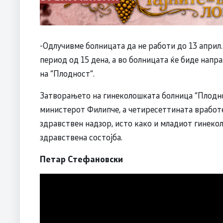
-Одлучивме болницата да не работи до 13 април.
период од 15 дена, а во болницата ќе биде нап
на “Плодност“.
Затворањето на гинеколошката болница “Плоднос
министерот Филипче, а четиресеттината вработе
здравствен надзор, исто како и младиот гинеколо
здравствена состојба.
Петар Стефановски