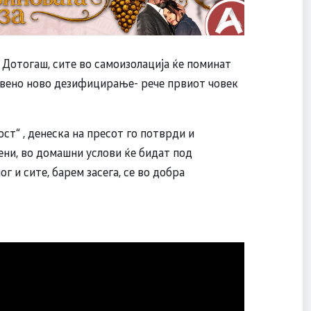
 Дотогаш, сите во самоизолација ќе поминат
равено ново дезифицирање- рече првиот човек
т“ , денеска на пресот го потврди и
ни, во домашни услови ќе бидат под
г и сите, барем засега, се во добра