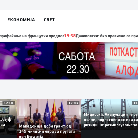
ЕКОНОМИЈА
СВЕТ
уница „мигранти за пари“, така на талогот на СДСМ му пука и најновата
12:18
12:03
Мицкоски: Акумулациит
и од „Сејф
полни, подготвени сме з
ногу за
ризици, не размислувањ
Македонија доби грант од
поскапување на струјат
149 милиони евра за пругата
кон Бугарија