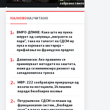
Коридор 8, Македонија
забрзано темпо
станува раскрсница на
Балканот
НАЈНОВО
НАЈЧИТАНО
1
ВМРО-ДПМНЕ: Како што му пукна
Ч
меурот од сапуница „мигранти за
пари“, така на талогот на СДСМ му
пука и најновата хистерија –
прифаќање на француски предлог
1
Даниловски: Ако правилно се
Ч
применуваат методите на заштита,
може да се минимизира ризикот од
западнонилска треска
2
МВР: 222 сообраќајни прекршоци од
Ч
возачи на мотоцикли, 14 лишени
поради безобѕирно возење
2
Петрушевски: СДСМ се плаши од
Ч
функционален систем, „Безбеден
град“ е доказ дека институциите