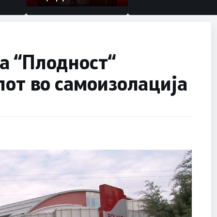
а “Плодност“
лот во самоизолација