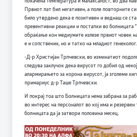
покачена температура и малаксалост, во два нав
Првиот пат бил негативен, а поле повторните си
било утврдено дека е позитивен и веднаш се ста
превентивни реакции и постапки во болницата “
обраќање кон медиумите излезе првиот човек н
е и сопственик, но и татко на младиот генеколог.
-Д-р Христијан Трпчевски, во изминатиот подолг
следува заклучок дека вирусот го добил од неко
алармирањето за корона вирусот, ја зголеми хиг
примариус д-р Таше Трпчевски.
И покрај тоа што Болницата нема забрана за ра
во интерес на персоналот во кој има и резервен 
болницата да ја затвори половина месец.