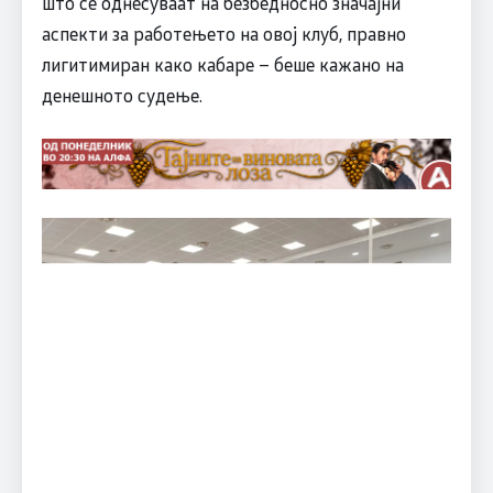
што се однесуваат на безбедносно значајни
аспекти за работењето на овој клуб, правно
лигитимиран како кабаре – беше кажано на
денешното судење.