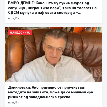
ВМРО-ДПМНЕ: Како што му пукна меурот од
сапуница „мигранти за пари“, така на талогот на
СДСМ му пука и најновата хистерија –
прифаќање на француски предлог
пред 8 ч.
МАКЕДОНИЈА
Даниловски: Ако правилно се применуваат
методите на заштита, може да се минимизира
ризикот од западнонилска треска
пред 8 ч.