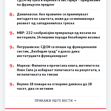
СДСМ му пука и најновата хистерија – прифаќање
на француски предлог
8
Даниловски: Ако правилно се применуваат
Ч
методите на заштита, може да се минимизира
ризикот од западнонилска треска
9
МВР: 222 сообраќајни прекршоци од возачи на
Ч
мотоцикли, 14 лишени поради безобѕирно возење
9
Петрушевски: СДСМ се плаши од функционален
Ч
систем, „Безбеден град“ е доказ дека
институциите функционираат
9
Марков: Филипче е прочитана книга, жителите на
Ч
Ново Село ја избираат политиката на резултати, а
не политиката на тензии
9
Вкупно 18 пожари на отворено денеска до 18
Ч
часот, два се активни
ПРИКАЖИ УШТЕ ВЕСТИ →