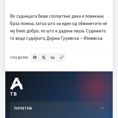
Во судницата беше соопштено дека е повикана
Брза помош, затоа што на еден од обвинетите не
му било добро, по што е дадена пауза. Судењето
го води судијката Дијана Груевска – Илиевска.
СПОДЕЛИ:
ТВ
ПОЧЕТНА
→