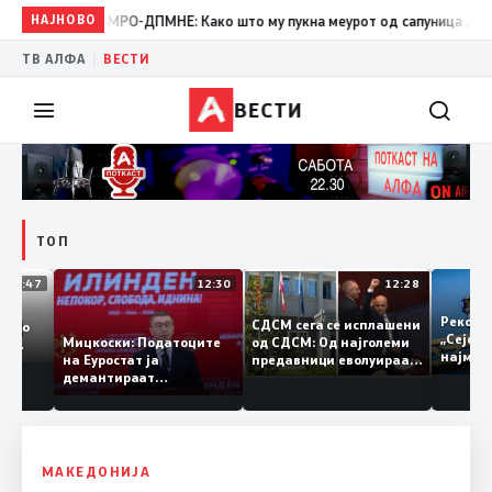
19:39
НАЈНОВО
ВМРО-ДПМНЕ: Како што му пукна меурот од сапуница „мигранти 
|
ТВ АЛФА
ВЕСТИ
ВЕСТИ
ТОП
12:47
12:30
12:28
на од
Реко
СДСМ сега се исплашени
евра во
„Сеј
од СДСМ: Од најголеми
Мицкоски: Податоците
на од
најм
предавници еволуираа
на Еуростат ја
кедонија
во најголеми патриоти
демантираат
возот
опозицијата
МАКЕДОНИЈА