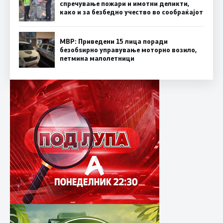
спречување пожари и имотни деликти,
како и за безбедно учество во сообраќајот
МВР: Приведени 15 лица поради
безобѕирно управување моторно возило,
петмина малолетници