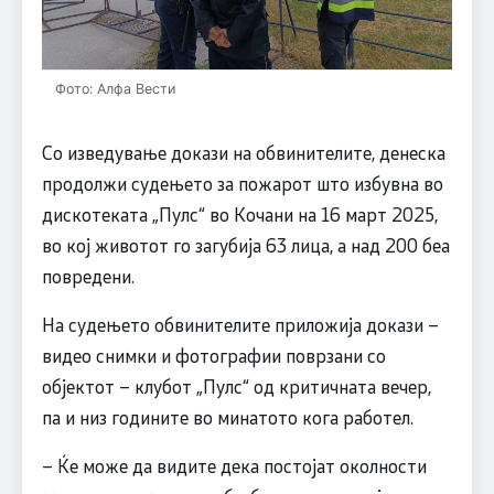
Фото: Алфа Вести
Со изведување докази на обвинителите, денеска
продолжи судењето за пожарот што избувна во
дискотеката „Пулс“ во Кочани на 16 март 2025,
во кој животот го загубија 63 лица, а над 200 беа
повредени.
На судењето обвинителите приложија докази –
видео снимки и фотографии поврзани со
објектот – клубот „Пулс“ од критичната вечер,
па и низ годините во минатото кога работел.
– Ќе може да видите дека постојат околности