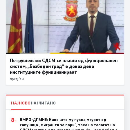
Петрушевски: СДСМ се плаши од функционален
систем, „Безбеден град“ е доказ дека
институциите функционираат
пред 9 ч.
НАЈНОВО
НАЈЧИТАНО
8
ВМРО-ДПМНЕ: Како што му пукна меурот од
Ч
сапуница „мигранти за пари“, така на талогот на