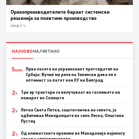
Оризопроизводителите бараат системски
решенија за поевтино производство
пред 2 ч.
НАЈНОВО
НАЈЧИТАНО
5
Прва посета на украинскиот претседател на
МИН
Србија: Вучиќ му рече на Зеленски дека не е
оптимист за патот кон ЕУ на Белград
2
Три ер трактори се вклучуваат во гаснењето на
Ч
пожарот во Сопиште
2
Летна Света Петка, заштитничка на селото, ја
Ч
одбележаа Македонците во село Леска, Општина
Пустец
2
Од климатските промени во Македонија најмногу
Ч
страда земјоделството