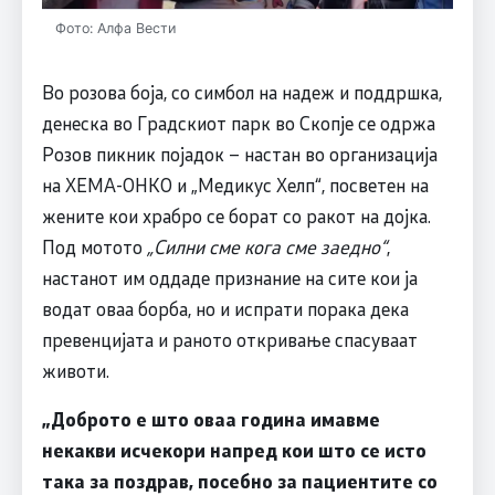
Фото: Алфа Вести
Во розова боја, со симбол на надеж и поддршка,
денеска во Градскиот парк во Скопје се одржа
Розов пикник појадок – настан во организација
на ХЕМА-ОНКО и „Медикус Хелп“, посветен на
жените кои храбро се борат со ракот на дојка.
Под мотото
„Силни сме кога сме заедно
“
,
настанот им оддаде признание на сите кои ја
водат оваа борба, но и испрати порака дека
превенцијата и раното откривање спасуваат
животи.
„Доброто е што оваа година имавме
некакви исчекори напред кои што се исто
така за поздрав, посебно за пациентите со