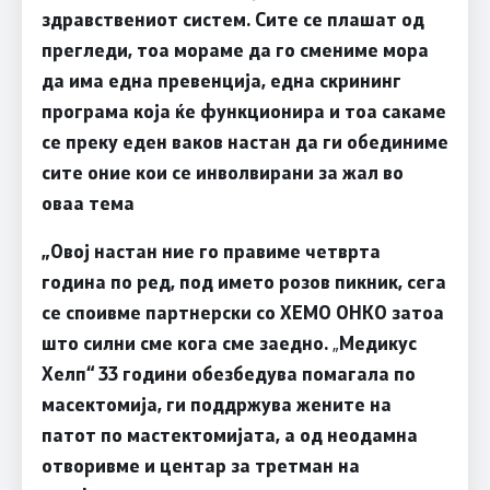
здравствениот систем. Сите се плашат од
прегледи, тоа мораме да го смениме мора
да има една превенција, една скрининг
програма која ќе функционира и тоа сакаме
се преку еден ваков настан да ги обединиме
сите оние кои се инволвирани за жал во
оваа тема
„Овој настан ние го правиме четврта
година по ред, под името розов пикник, сега
се споивме партнерски со ХЕМО ОНКО затоа
што силни сме кога сме заедно.
„
Медикус
Хелп“ 33 години обезбедува помагала по
масектомија, ги поддржува жените на
патот по мастектомијата, а од неодамна
отворивме и центар за третман на