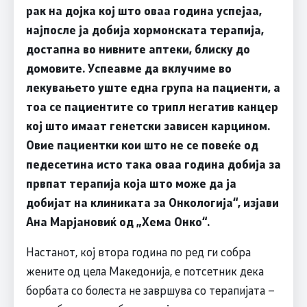
рак на дојка кој што оваа година успејаа,
најпосле ја добија хормонската терапија,
достапна во нивните аптеки, блиску до
домовите. Успеавме да вклучиме во
лекувањето уште една група на пациенти, а
тоа се пациентите со трипл негатив канцер
кој што имаат генетски зависен карцином.
Овие пациентки кои што не се повеќе од
педесетина исто така оваа година добија за
првпат терапија која што може да ја
добијат на клиниката за Онкологија“, изјави
Ана Марјановиќ од „Хема Онко“.
Настанот, кој втора година по ред ги собра
жените од цела Македонија, е потсетник дека
борбата со болеста не завршува со терапијата –