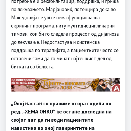
потребна е и рехабилитација, поддршка, и грижа
по лекувањето. Марјановиќ, потенцира дека во
Македонија се уште нема функционална
скрининг програма, ниту мултидисциплинарни
тимови, кои би го следеле процесот од дијагноза
до лекување. Недостастува и системска
поддршка по терапијата, а пациентките често се
оставени сами да го минат најтешкиот дел од
битката со болеста.
„Овој настан го правиме втора година по
ред. „ХЕМА ОНКО“ ќе остане доследна на
својот пат да ги води пациентите
навистина во оној лавиринтите на