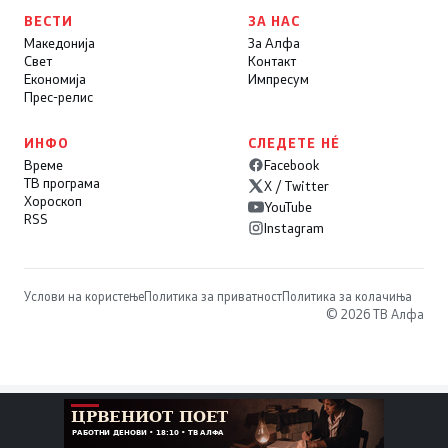
ВЕСТИ
ЗА НАС
Македонија
За Алфа
Свет
Контакт
Економија
Импресум
Прес-релис
ИНФО
СЛЕДЕТЕ НÉ
Време
Facebook
ТВ програма
X / Twitter
Хороскоп
YouTube
RSS
Instagram
Услови на користење
Политика за приватност
Политика за колачиња
© 2026 ТВ Алфа