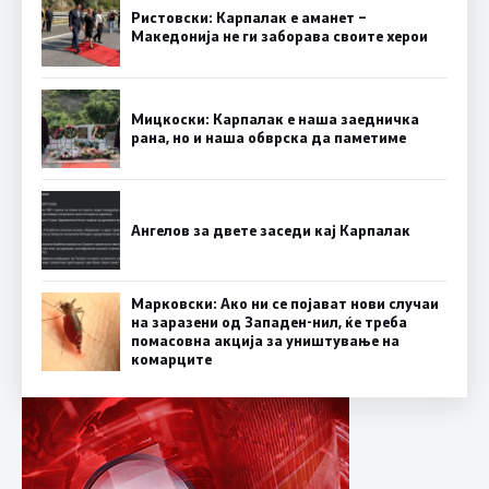
Ристовски: Карпалак е аманет –
Македонија не ги заборава своите херои
Мицкоски: Карпалак е наша заедничка
рана, но и наша обврска да паметиме
Ангелов за двете заседи кај Карпалак
Марковски: Ако ни се појават нови случаи
на заразени од Западен-нил, ќе треба
помасовна акција за уништување на
комарците