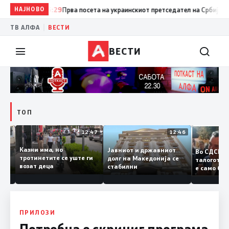
НАЈНОВО
15:29
Прва посета на украинскиот претседател на Србија: Вучиќ 
|
ТВ АЛФА
ВЕСТИ
ВЕСТИ
ТОП
12:50
12:47
12:46
Казни има, но
Јавниот и државниот
Во СДС
дии и
тротинетите се уште ги
долг на Македонија се
талого
возат деца
стабилни
е само
нието
копија 
Заев
ПРИЛОЗИ
Потребна е скриниг програма