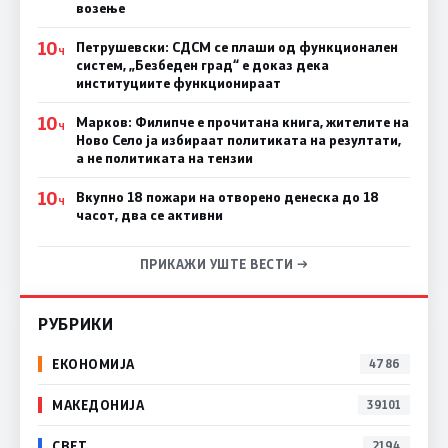
возење
10
Петрушевски: СДСМ се плаши од функционален
Ч
систем, „Безбеден град“ е доказ дека
институциите функционираат
10
Марков: Филипче е прочитана книга, жителите на
Ч
Ново Село ја избираат политиката на резултати,
а не политиката на тензии
10
Вкупно 18 пожари на отворено денеска до 18
Ч
часот, два се активни
ПРИКАЖИ УШТЕ ВЕСТИ →
РУБРИКИ
ЕКОНОМИЈА
4786
МАКЕДОНИЈА
39101
СВЕТ
2194