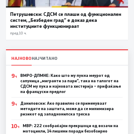
Петрушевски: СДСМ се плаши од функционален
систем, „Безбеден град“ е доказ дека
институциите функционираат
пред 10 ч.
НАЈНОВО
НАЈЧИТАНО
9
ВМРО-ДПМНЕ: Како што му пукна меурот од
Ч
сапуница „мигранти за пари“, така на талогот на
СДСМ му пука и најновата хистерија – прифаќање
на француски предлог
9
Даниловски: Ако правилно се применуваат
Ч
методите на заштита, може да се минимизира
ризикот од западнонилска треска
10
МВР: 222 сообраќајни прекршоци од возачи на
Ч
мотоцикли, 14 лишени поради безобѕирно