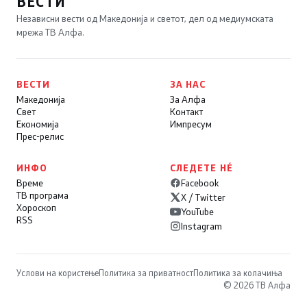
ВЕСТИ
Независни вести од Македонија и светот, дел од медиумската
мрежа ТВ Алфа.
ВЕСТИ
ЗА НАС
Македонија
За Алфа
Свет
Контакт
Економија
Импресум
Прес-релис
ИНФО
СЛЕДЕТЕ НÉ
Време
Facebook
ТВ програма
X / Twitter
Хороскоп
YouTube
RSS
Instagram
Услови на користење
Политика за приватност
Политика за колачиња
© 2026 ТВ Алфа