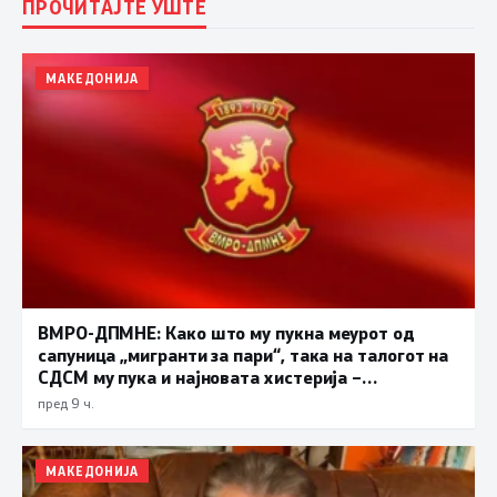
ПРОЧИТАЈТЕ УШТЕ
МАКЕДОНИЈА
ВМРО-ДПМНЕ: Како што му пукна меурот од
сапуница „мигранти за пари“, така на талогот на
СДСМ му пука и најновата хистерија –
прифаќање на француски предлог
пред 9 ч.
МАКЕДОНИЈА