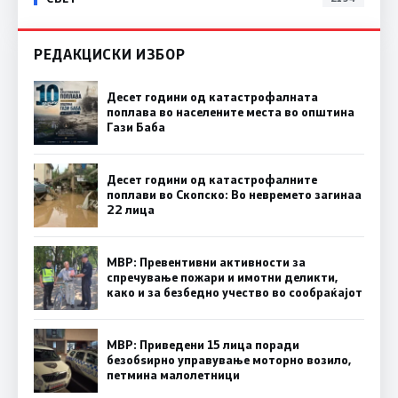
РЕДАКЦИСКИ ИЗБОР
Десет години од катастрофалната
поплава во населените места во општина
Гази Баба
Десет години од катастрофалните
поплави во Скопско: Во невремето загинаа
22 лица
МВР: Превентивни активности за
спречување пожари и имотни деликти,
како и за безбедно учество во сообраќајот
МВР: Приведени 15 лица поради
безобѕирно управување моторно возило,
петмина малолетници