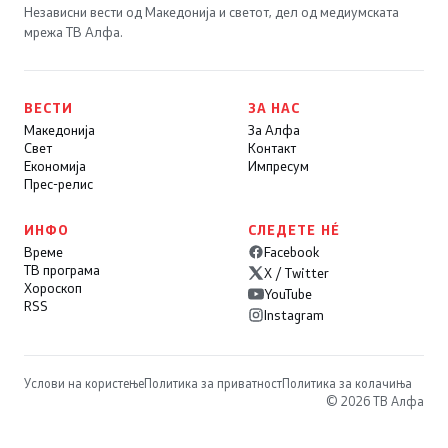
Независни вести од Македонија и светот, дел од медиумската
мрежа ТВ Алфа.
ВЕСТИ
ЗА НАС
Македонија
За Алфа
Свет
Контакт
Економија
Импресум
Прес-релис
ИНФО
СЛЕДЕТЕ НÉ
Време
Facebook
ТВ програма
X / Twitter
Хороскоп
YouTube
RSS
Instagram
Услови на користење
Политика за приватност
Политика за колачиња
© 2026 ТВ Алфа