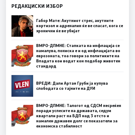
РЕДАКЦИСКИ ИЗБОР
Габор Мате: Акутниот стрес, акутните
кортизол и адреналин ќе ве спасат, кога се
хронични ќе ве убијат
ВМРО-ДПМНЕ: Стапката на инфлација се
намалува, пониска е и од инфлацијата во
еврозоната, тоа говори за политиките на
Владата кои водат кон подобар животен
стандард
ВРЕДИ: Дали Артан Груби ја купува
слободата со тајните на ДУИ
ВМРО-ДПМНЕ: Талогот од СДСМ несреќен
поради успесите на државата, седум
квартали раст на БДП над 3 отсто и
намален државен долг се показатели за
економска стабилност