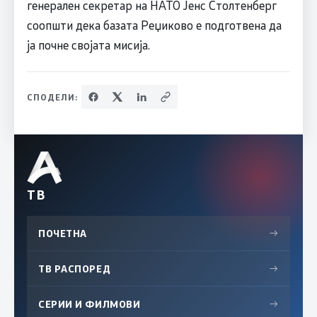
генерален секретар на НАТО Јенс Столтенберг
соопшти дека базата Реџиково е подготвена да
ја почне својата мисија.
СПОДЕЛИ:
ТВ
ПОЧЕТНА
→
ТВ РАСПОРЕД
→
СЕРИИ И ФИЛМОВИ
→