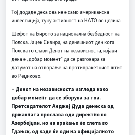
Тој додаде дека ова не е само американска
инвестиција, туку активност на НАТО во целина.
Шефот на Бирото за национална безбедност на
Полска, Јацек Сивира, на денешниот ден кога
Полска го слави Денот на независноста, изјави
дека е „добар момент“ да се разговара за
датумот на отворање на противракетниот штит
во Реџиково.
– Денот на независноста изгледа како
добар момент да се зборува за тоа.
Претседателот Анджеј Дуда денеска од
државната прослава оди директно во
Азербејџан, но на враќање ќе слета во
Гдањск, од каде ќе оди на официјалното