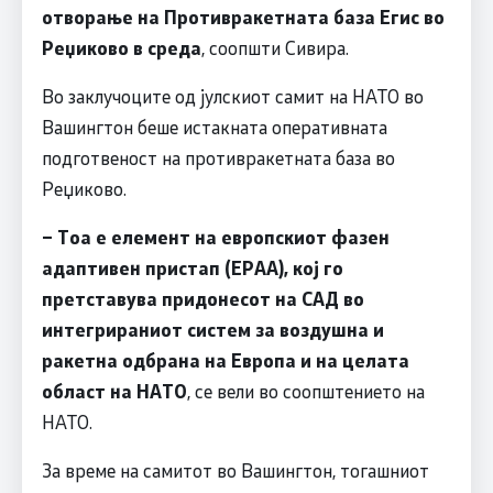
отворање на Противракетната база Егис во
Реџиково в среда
, соопшти Сивира.
Во заклучоците од јулскиот самит на НАТО во
Вашингтон беше истакната оперативната
подготвеност на противракетната база во
Реџиково.
– Тоа е елемент на европскиот фазен
адаптивен пристап (EPAA), кој го
претставува придонесот на САД во
интегрираниот систем за воздушна и
ракетна одбрана на Европа и на целата
област на НАТО
, се вели во соопштението на
НАТО.
За време на самитот во Вашингтон, тогашниот