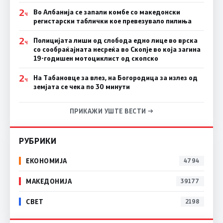
2
Во Албанија се запали комбе со македонски
Ч
регистарски таблички кое превезувало пилиња
2
Полицијата лиши од слобода едно лице во врска
Ч
со сообраќајната несреќа во Скопје во која загина
19-годишен мотоциклист од скопско
2
На Табановце за влез, на Богородица за излез од
Ч
земјата се чека по 30 минути
ПРИКАЖИ УШТЕ ВЕСТИ →
РУБРИКИ
ЕКОНОМИЈА
4794
МАКЕДОНИЈА
39177
СВЕТ
2198