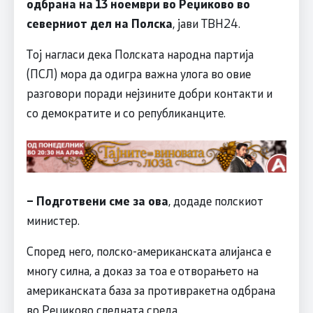
одбрана на 13 ноември во Реџиково во
северниот дел на Полска
, јави ТВН24.
Тој нагласи дека Полската народна партија
(ПСЛ) мора да одигра важна улога во овие
разговори поради нејзините добри контакти и
со демократите и со републиканците.
– Подготвени сме за ова
, додаде полскиот
министер.
Според него, полско-американската алијанса е
многу силна, а доказ за тоа е отворањето на
американската база за противракетна одбрана
во Реџиково следната среда.