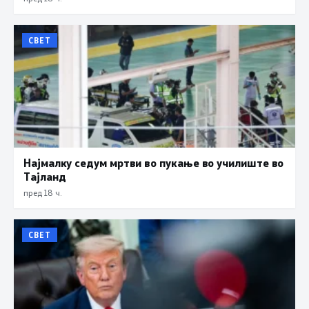
СВЕТ
Најмалку седум мртви во пукање во училиште во
Тајланд
пред 18 ч.
СВЕТ