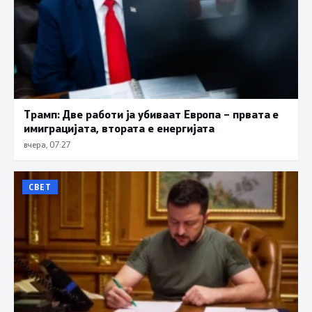
Трамп: Две работи ја убиваат Европа – првата е
имиграцијата, втората е енергијата
вчера, 07:27
СВЕТ