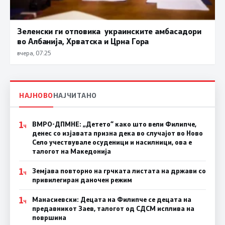
Зеленски ги отповика украинските амбасадори
во Албанија, Хрватска и Црна Гора
вчера, 07:25
НАЈНОВО
НАЈЧИТАНО
1
ВМРО-ДПМНЕ: „Детето“ како што вели Филипче,
Ч
денес со изјавата призна дека во случајот во Ново
Село учествувале осуденици и насилници, ова е
талогот на Македонија
1
Земјава повторно на грчката листата на држави со
Ч
привилегиран даночен режим
1
Манасиевски: Децата на Филипче се децата на
Ч
предавникот Заев, талогот од СДСМ исплива на
површина