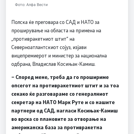
Фото: Алфа Вести
Полска ќе преговара со САД и НАТО за
проширување на областа на примена на
„противракетниот штит“ на
Северноатлантскиот сојуз, изјави
вицепремиерот и министер за национална
одбрана, Владислав Косињак-Камиш.
– Според мене, треба да го прошириме
опсегот на противракетниот штит и за тоа
секако ќе разговараме со генералниот
секретар на НАТО Марк Руте и со нашите
партнери од САД, нагласи Косињак-Камиш
во врска со плановите за отворање на
американска база за противракетна