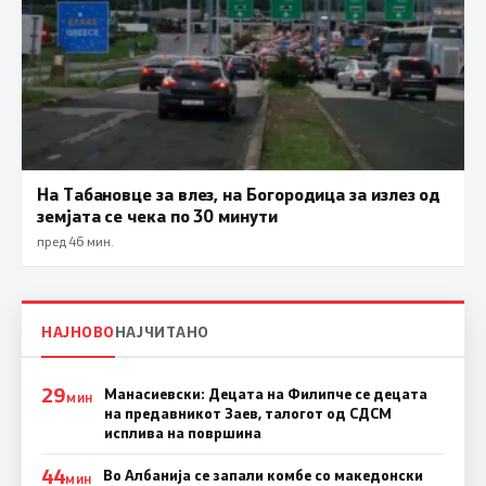
На Табановце за влез, на Богородица за излез од
земјата се чека по 30 минути
пред 46 мин.
НАЈНОВО
НАЈЧИТАНО
29
Манасиевски: Децата на Филипче се децата
МИН
на предавникот Заев, талогот од СДСМ
исплива на површина
44
Во Албанија се запали комбе со македонски
МИН