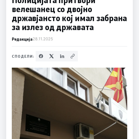
велешанец со двојно
државјансто кој имал забрана
за излез од државата
Редакција
28.11.2025
СПОДЕЛИ: