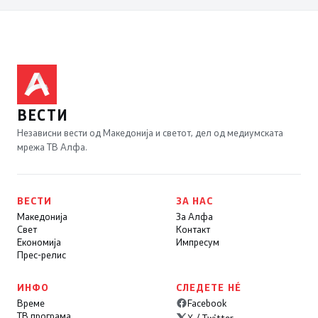
ВЕСТИ
Независни вести од Македонија и светот, дел од медиумската
мрежа ТВ Алфа.
ВЕСТИ
ЗА НАС
Македонија
За Алфа
Свет
Контакт
Економија
Импресум
Прес-релис
ИНФО
СЛЕДЕТЕ НÉ
Време
Facebook
ТВ програма
X / Twitter