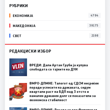
РУБРИКИ
ЕКОНОМИЈА
4794
МАКЕДОНИЈА
39175
СВЕТ
2198
РЕДАКЦИСКИ ИЗБОР
ВРЕДИ: Дали Артан Груби ја купува
слободата со тајните на ДУИ
ВМРО-ДПМНЕ: Талогот од СДСМ несреќен
поради успесите на државата, седум
квартали раст на БДП над 3 отсто и
намален државен долг се показатели за
економска стабилност
ВМРО-ДПМНЕ: Лицата со кои Филипче се