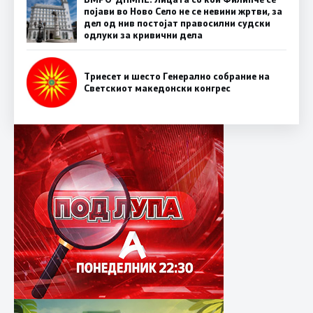
појави во Ново Село не се невини жртви, за
дел од нив постојат правосилни судски
одлуки за кривични дела
Триесет и шесто Генерално собрание на
Светскиот македонски конгрес