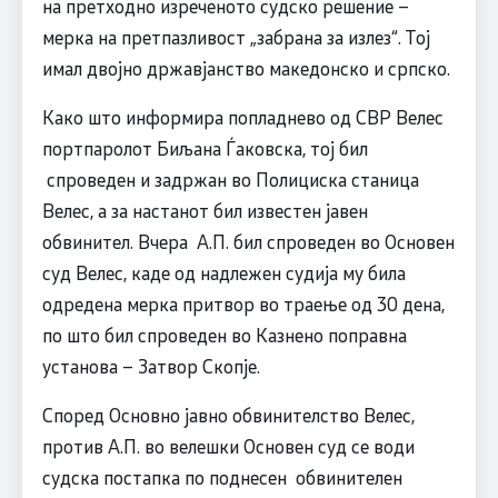
на претходно изреченото судско решение –
мерка на претпазливост „забрана за излез“. Тој
имал двојно државјанство македонско и српско.
Како што информира попладнево од СВР Велес
портпаролот Биљана Ѓаковска, тој бил
спроведен и задржан во Полициска станица
Велес, а за настанот бил известен јавен
обвинител. Вчера А.П. бил спроведен во Основен
суд Велес, каде од надлежен судија му била
одредена мерка притвор во траење од 30 дена,
по што бил спроведен во Казнено поправна
установа – Затвор Скопје.
Според Основно јавно обвинителство Велес,
против А.П. во велешки Основен суд се води
судска постапка по поднесен обвинителен