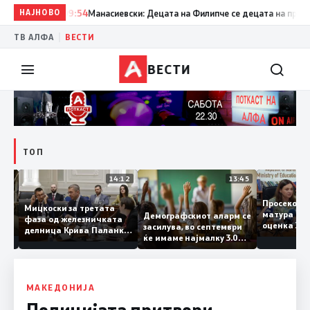
НАЈНОВО
09:54
Манасиевски: Децата на Филипче се децата на предавни
|
ТВ АЛФА
ВЕСТИ
ВЕСТИ
ТОП
15:20
14:12
13:45
Просеко
Мицкоски за третата
матура 
Демографскиот аларм се
фаза од железничката
: Во
оценка 
засилува, во септември
делница Крива Паланка
 22
ќе имаме најмалку 3.000
– Деве Баир: Проектот
првачиња помалку
нема да заврши на
половина тунел во слепа
улица, сега имаме
целина
МАКЕДОНИЈА
Полицијата притвори