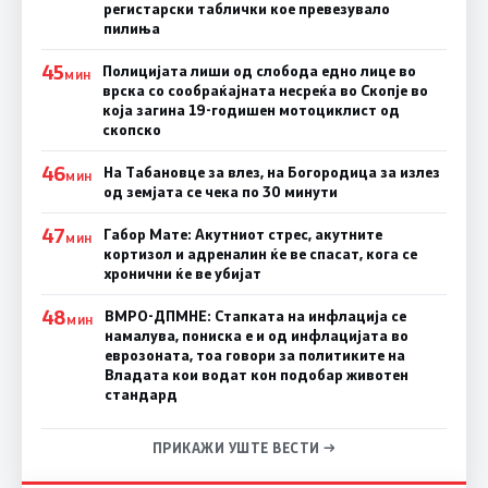
регистарски таблички кое превезувало
пилиња
45
Полицијата лиши од слобода едно лице во
МИН
врска со сообраќајната несреќа во Скопје во
која загина 19-годишен мотоциклист од
скопско
46
На Табановце за влез, на Богородица за излез
МИН
од земјата се чека по 30 минути
47
Габор Мате: Акутниот стрес, акутните
МИН
кортизол и адреналин ќе ве спасат, кога се
хронични ќе ве убијат
48
ВМРО-ДПМНЕ: Стапката на инфлација се
МИН
намалува, пониска е и од инфлацијата во
еврозоната, тоа говори за политиките на
Владата кои водат кон подобар животен
стандард
ПРИКАЖИ УШТЕ ВЕСТИ →